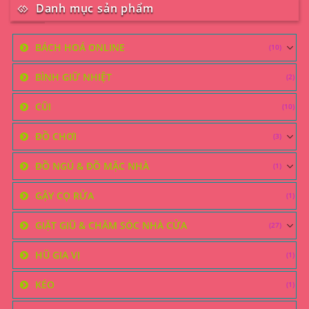
Danh mục sản phẩm
BÁCH HOÁ ONLINE
(10)
BÌNH GIỮ NHIỆT
(2)
CŨI
(10)
ĐỒ CHƠI
(3)
ĐỒ NGỦ & ĐỒ MẶC NHÀ
(1)
GẬY CỌ RỬA
(1)
GIẶT GIŨ & CHĂM SÓC NHÀ CỬA
(27)
HŨ GIA VỊ
(1)
KÉO
(1)