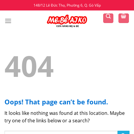
Skip
148/12 Lê Đức Thọ, Phường 6, Q. Gò Vấp
to
content
404
Oops! That page can’t be found.
It looks like nothing was found at this location. Maybe
try one of the links below or a search?