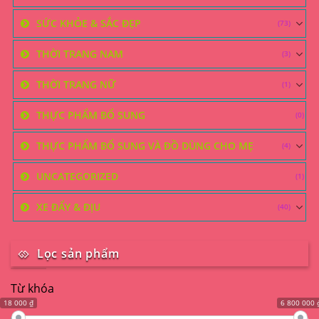
SỨC KHỎE & SẮC ĐẸP
(73)
THỜI TRANG NAM
(3)
THỜI TRANG NỮ
(1)
THỰC PHẨM BỔ SUNG
(0)
THỰC PHẨM BỔ SUNG VÀ ĐỒ DÙNG CHO MẸ
(4)
UNCATEGORIZED
(1)
XE ĐẨY & ĐỊU
(40)
Lọc sản phẩm
Từ khóa
18 000 ₫
6 800 000 