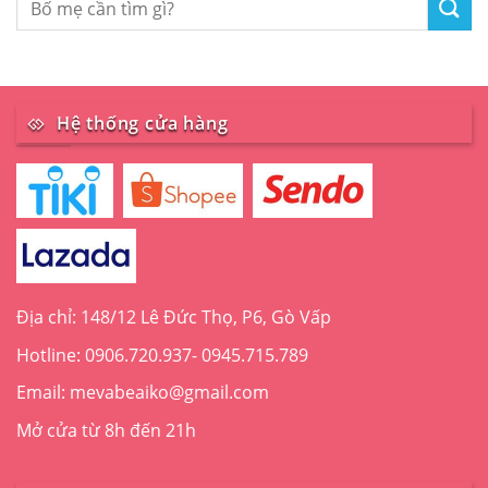
Hệ thống cửa hàng
Địa chỉ: 148/12 Lê Đức Thọ, P6, Gò Vấp
Hotline: 0906.720.937- 0945.715.789
Email: mevabeaiko@gmail.com
Mở cửa từ 8h đến 21h