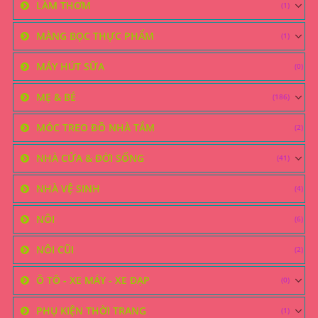
LÀM THƠM
(1)
MÀNG BỌC THỰC PHẨM
(1)
MÁY HÚT SỮA
(0)
MẸ & BÉ
(186)
MÓC TREO ĐỒ NHÀ TẮM
(2)
NHÀ CỬA & ĐỜI SỐNG
(41)
NHÀ VỆ SINH
(4)
NÔI
(6)
NÔI CŨI
(2)
Ô TÔ - XE MÁY - XE ĐẠP
(0)
PHỤ KIỆN THỜI TRANG
(1)