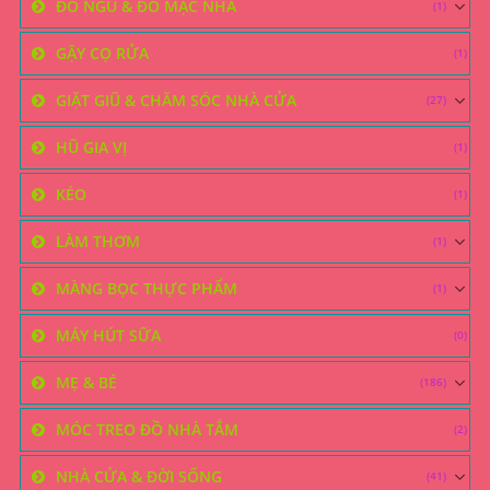
ĐỒ NGỦ & ĐỒ MẶC NHÀ
(1)
GẬY CỌ RỬA
(1)
GIẶT GIŨ & CHĂM SÓC NHÀ CỬA
(27)
HŨ GIA VỊ
(1)
KÉO
(1)
LÀM THƠM
(1)
MÀNG BỌC THỰC PHẨM
(1)
MÁY HÚT SỮA
(0)
MẸ & BÉ
(186)
MÓC TREO ĐỒ NHÀ TẮM
(2)
NHÀ CỬA & ĐỜI SỐNG
(41)