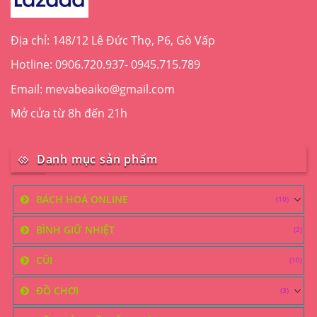
được
chọn
trên
Địa chỉ: 148/12 Lê Đức Thọ, P6, Gò Vấp
trang
Hotline: 0906.720.937- 0945.715.789
sản
phẩm
Email: mevabeaiko@gmail.com
Mở cửa từ 8h đến 21h
Danh mục sản phẩm
BÁCH HOÁ ONLINE
(10)
BÌNH GIỮ NHIỆT
(2)
CŨI
(10)
ĐỒ CHƠI
(3)