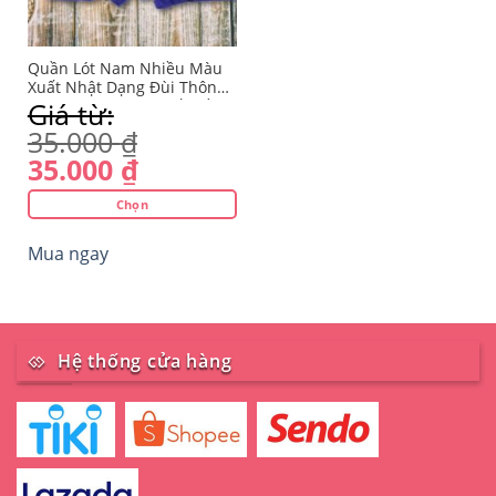
Quần Lót Nam Nhiều Màu
Xuất Nhật Dạng Đùi Thông
Hơi Thoáng Mát, Chất Mềm
Giá từ:
Mịn (Ảnh Thật)
35.000
₫
35.000
₫
Chọn
Sản
Mua ngay
phẩm
này
có
nhiều
biến
Hệ thống cửa hàng
thể.
Các
tùy
chọn
có
thể