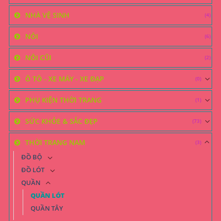
NHÀ VỆ SINH
(4)
NÔI
(6)
NÔI CŨI
(2)
Ô TÔ - XE MÁY - XE ĐẠP
(0)
PHỤ KIỆN THỜI TRANG
(1)
SỨC KHỎE & SẮC ĐẸP
(73)
THỜI TRANG NAM
(3)
ĐỒ BỘ
ĐỒ LÓT
QUẦN
QUẦN LÓT
QUẦN TÂY