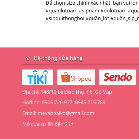
Để chọn size chính xác nhất, bạn vui l
#quanlotnam #sipnam #dolotnam #qua
#sipduithonghoi #quần_lót #quần_sịp
Hệ thống cửa hàng
Địa chỉ: 148/12 Lê Đức Thọ, P6, Gò Vấp
Hotline: 0906.720.937- 0945.715.789
Email: mevabeaiko@gmail.com
Mở cửa từ 8h đến 21h