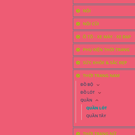
NÔI
NÔI CŨI
Ô TÔ - XE MÁY - XE ĐẠP
PHỤ KIỆN THỜI TRANG
SỨC KHỎE & SẮC ĐẸP
THỜI TRANG NAM
ĐỒ BỘ
ĐỒ LÓT
QUẦN
QUẦN LÓT
QUẦN TÂY
THỜI TRANG NỮ