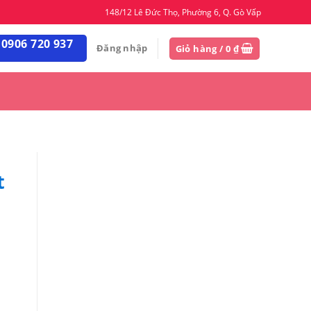
148/12 Lê Đức Thọ, Phường 6, Q. Gò Vấp
 0906 720 937
Đăng nhập
Giỏ hàng /
0
₫
t