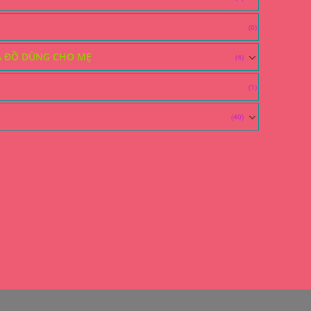
(0)
À ĐỒ DÙNG CHO MẸ
(4)
(1)
(40)