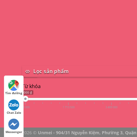
Lọc sản phẩm
Từ khóa
18 000 ₫
Tìm đường
18 000
1 713 500
3 409 000
Chat Zalo
2026 ©
Unmei - 904/31 Nguyễn Kiệm, Phường 3, Quận
Messenger