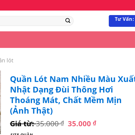
Tư Vấn:
n lót
Quần Lót Nam Nhiều Màu Xuấ
Nhật Dạng Đùi Thông Hơi
Thoáng Mát, Chất Mềm Mịn
(Ảnh Thật)
Giá từ:
35.000
35.000
₫
₫
SIZE QUẦN