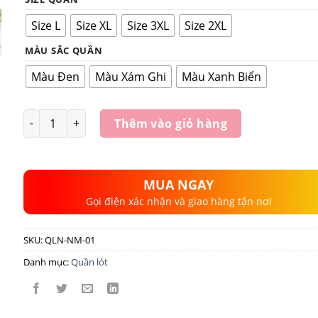
Size L
Size XL
Size 3XL
Size 2XL
MÀU SẮC QUẦN
Màu Đen
Màu Xám Ghi
Màu Xanh Biển
Số lượng
Thêm vào giỏ hàng
MUA NGAY
Gọi điện xác nhận và giao hàng tận nơi
SKU:
QLN-NM-01
Danh mục:
Quần lót