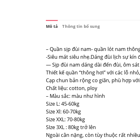
Mô tả
Thông tin bổ sung
– Quần sịp đùi nam- quần lót nam thông 
-Siêu mát siêu nhẹ.Dáng đùi lịch sự kín
— Sịp đùi nam dáng dài đến đùi, ôm sát
Thiết kế quần “thông hơi” với các lỗ nhỏ
Cạp chun bản rộng co giãn, phù hợp với 
Chất liệu: cotton, ploy
– Màu sắc: màu như hình
Size L: 45-60kg
Size Xl: 60-70kg
Size XXL: 70-80kg
SIze 3XL : 80kg trở lên
Ngoài cân nặng, còn tùy thuộc rất nhiều