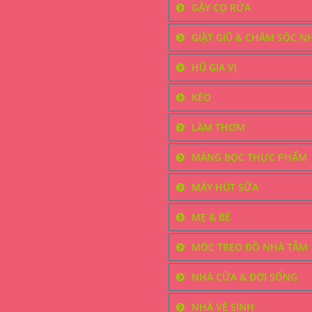
GẬY CỌ RỬA
GIẶT GIŨ & CHĂM SÓC N
HŨ GIA VỊ
KÉO
LÀM THƠM
MÀNG BỌC THỰC PHẨM
MÁY HÚT SỮA
MẸ & BÉ
MÓC TREO ĐỒ NHÀ TẮM
NHÀ CỬA & ĐỜI SỐNG
NHÀ VỆ SINH