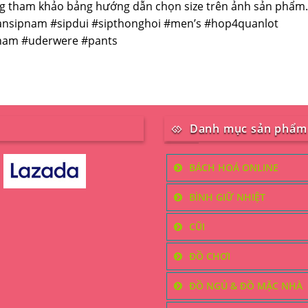
òng tham khảo bảng hướng dẫn chọn size trên ảnh sản phẩm.
nsipnam #sipdui #sipthonghoi #men’s #hop4quanlot
_nam #uderwere #pants
Danh mục sản phẩm
BÁCH HOÁ ONLINE
BÌNH GIỮ NHIỆT
CŨI
ĐỒ CHƠI
ĐỒ NGỦ & ĐỒ MẶC NHÀ