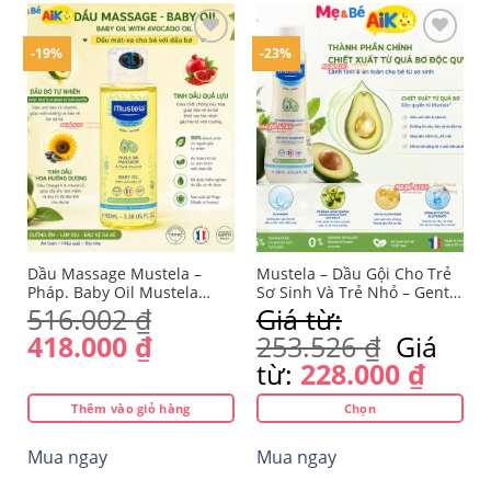
có
nhiều
-19%
-23%
biến
thể.
Yêu
Yêu
Các
thích
thích
tùy
chọn
có
thể
được
chọn
trên
Dầu Massage Mustela –
Mustela – Dầu Gội Cho Trẻ
trang
Pháp. Baby Oil Mustela
Sơ Sinh Và Trẻ Nhỏ – Gentle
100ml
Shampoo Mustela – Pháp
516.002
₫
Giá từ:
sản
phẩm
Giá
Giá
418.000
₫
253.526
₫
Giá
gốc
hiện
từ:
228.000
₫
là:
tại
Thêm vào giỏ hàng
Chọn
516.002 ₫.
là:
Sản
418.000 ₫.
Mua ngay
Mua ngay
phẩm
này