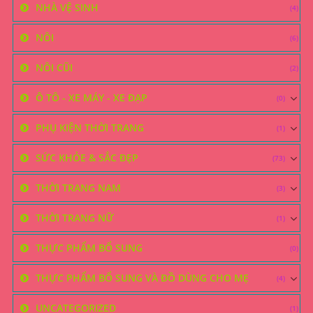
NHÀ VỆ SINH
(4)
NÔI
(6)
NÔI CŨI
(2)
Ô TÔ - XE MÁY - XE ĐẠP
(0)
PHỤ KIỆN THỜI TRANG
(1)
SỨC KHỎE & SẮC ĐẸP
(73)
THỜI TRANG NAM
(3)
THỜI TRANG NỮ
(1)
THỰC PHẨM BỔ SUNG
(0)
THỰC PHẨM BỔ SUNG VÀ ĐỒ DÙNG CHO MẸ
(4)
UNCATEGORIZED
(1)