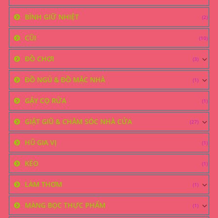
BÌNH GIỮ NHIỆT
(2)
CŨI
(10)
ĐỒ CHƠI
(3)
ĐỒ NGỦ & ĐỒ MẶC NHÀ
(1)
GẬY CỌ RỬA
(1)
GIẶT GIŨ & CHĂM SÓC NHÀ CỬA
(27)
HŨ GIA VỊ
(1)
KÉO
(1)
LÀM THƠM
(1)
MÀNG BỌC THỰC PHẨM
(1)