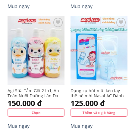
660.000 ₫.
là:
350.000 ₫.
là:
Mua ngay
Mua ngay
476.000 ₫.
295.000 
Yêu
Yêu
thích
thích
Agi Sữa Tắm Gội 2 In1, An
Dụng cụ hút mũi kéo tay
Toàn Nuôi Dưỡng Làn Da
thế hệ mới Nasal AC Dành
Em Bé Với Dung Tích 700ml
Cho Bé Trên 18 Tháng
150.000
₫
125.000
₫
Chọn
Thêm vào giỏ hàng
Sản
Mua ngay
Mua ngay
phẩm
này