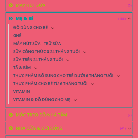
MÁY HÚT SỮA
(0)
MẸ & BÉ
(186)
ĐỒ DÙNG CHO BÉ
GHẾ
MÁY HÚT SỮA - TRỮ SỮA
SỮA CÔNG THỨC 0-24 THÁNG TUỔI
SỮA TRÊN 24 THÁNG TUỔI
TÃ & BỈM
THỰC PHẨM BỔ SUNG CHO TRẺ DƯỚI 6 THÁNG TUỔI
THỰC PHẨM CHO BÉ TỪ 6 THÁNG TUỔI
VITAMIN
VITAMIN & ĐỒ DÙNG CHO MẸ
MÓC TREO ĐỒ NHÀ TẮM
(2)
NHÀ CỬA & ĐỜI SỐNG
(41)