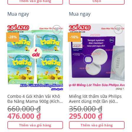
Thêm vào giỏ hàng
Chọn
là:
tại
Sản
110.000 ₫.
là:
Mua ngay
Mua ngay
phẩm
87.000 ₫.
này
có
nhiều
-28%
-16%
biến
thể.
Yêu
Yêu
Các
thích
thích
tùy
chọn
có
thể
được
chọn
trên
Combo 4 Gói Khăn Vải Khô
Miếng lót thấm sữa Philips
trang
Đa Năng Mama 900g (Kích
Avent dùng một lần (60
Thước 15x18cm) – Thương
cái/hộp)
660.000
₫
350.000
₫
sản
Hiệu BeeVN Mama
phẩm
Giá
Giá
Giá
Giá
476.000
₫
295.000
₫
gốc
hiện
gốc
hiện
Thêm vào giỏ hàng
Thêm vào giỏ hàng
là:
tại
là:
tại