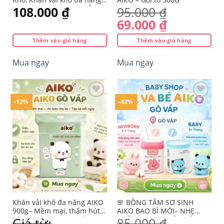
Aiko Túi 600g – Giao Mẫu
108.000
₫
95.000
₫
sản
sản
Ngẫu Nhiên
phẩm
phẩm
Giá
Giá
69.000
₫
gốc
hiện
Thêm vào giỏ hàng
Thêm vào giỏ hàng
là:
tại
95.000 ₫.
là:
Mua ngay
Mua ngay
69.000 ₫.
-12%
-42%
Yêu
Yêu
thích
thích
Khăn vải khô đa năng AIKO
🌸 BÔNG TĂM SƠ SINH
900g– Mềm mại, thấm hút
AIKO BAO BÌ MỚI– NHẸ
tốt TẠI Mevabeaiko Hồ Chí
NHÀNG & AN TOÀN TỪNG
Giá từ:
85.000
₫