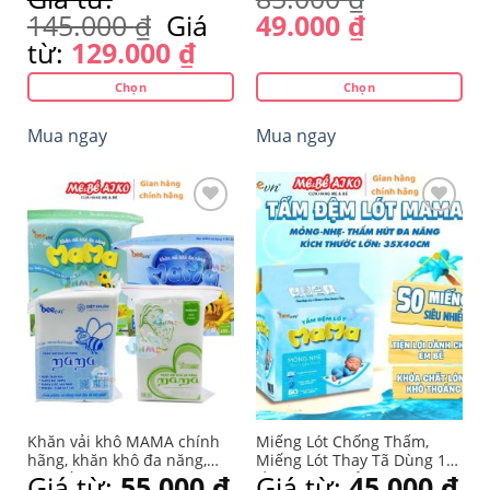
Minh
CHI TIẾT! 🌸
145.000
₫
Giá
49.000
₫
từ:
129.000
₫
Chọn
Chọn
Sản
Sản
Mua ngay
Mua ngay
phẩm
phẩm
này
này
có
có
nhiều
nhiều
biến
biến
thể.
thể.
Yêu
Yêu
Các
Các
thích
thích
tùy
tùy
chọn
chọn
có
có
thể
thể
được
được
chọn
chọn
trên
trên
Khăn vải khô MAMA chính
Miếng Lót Chống Thấm,
trang
trang
hãng, khăn khô đa năng,
Miếng Lót Thay Tã Dùng 1
cao cấp dành cho mẹ và bé
Lần MAMA Mỏng, Nhẹ,
Giá từ:
55.000
₫
Giá từ:
45.000
₫
sản
sản