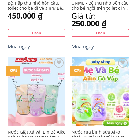
trên
trên
Bệ, nắp thu nhỏ bồn cầu,
UNMEI- Bệ thu nhỏ bồn cầu
trang
trang
toilet cho bé đi vệ sinh/ Bệ
cho bé ngồi trên toilet đi vệ
lót thu nhỏ bồn cầu hình
sinh cao cấp, chống trơn
450.000
₫
Giá từ:
sản
sản
ếch cao cấp có tay vịn
trượt có tay nắm
phẩm
phẩm
250.000
₫
UNMEI BABY HOOD
Chọn
Chọn
Sản
Sản
Mua ngay
Mua ngay
phẩm
phẩm
này
này
có
có
nhiều
nhiều
-39%
-32%
biến
biến
thể.
thể.
Yêu
Yêu
Các
Các
thích
thích
tùy
tùy
chọn
chọn
có
có
thể
thể
được
được
chọn
chọn
trên
trên
Nước Giặt Xả Vải Em Bé Aiko
Nước rửa bình sữa Aiko
trang
trang