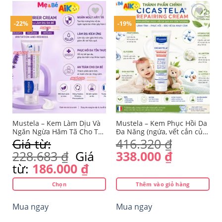
có
nhiều
-22%
-19%
biến
thể.
Yêu
Yêu
Các
thích
thích
tùy
chọn
có
thể
được
chọn
trên
Mustela – Kem Làm Dịu Và
Mustela – Kem Phục Hồi Da
trang
Ngăn Ngừa Hăm Tã Cho Trẻ
Đa Năng (ngứa, vết cắn của
Sơ Sinh & Em Bé – Vitamin
côn trùng..) Cicastela
Giá từ:
416.320
₫
sản
Barrier Cream – Pháp
Repairing Cream 40ml
phẩm
Giá
Giá
228.683
₫
Giá
338.000
₫
gốc
hiện
từ:
186.000
₫
là:
tại
Chọn
Thêm vào giỏ hàng
416.320 ₫.
là:
Sản
338.000 
Mua ngay
Mua ngay
phẩm
này