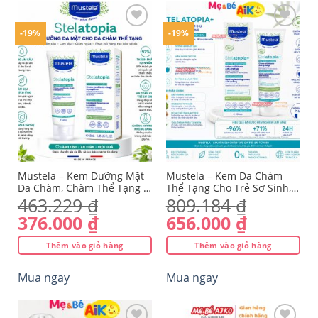
có
nhiều
-19%
-19%
biến
thể.
Yêu
Yêu
Các
thích
thích
tùy
chọn
có
thể
được
chọn
trên
Mustela – Kem Dưỡng Mặt
Mustela – Kem Da Chàm
trang
Da Chàm, Chàm Thể Tạng -
Thể Tạng Cho Trẻ Sơ Sinh,
Stelatopia Emollient Face
Trẻ Em, Người lớn.
463.229
₫
809.184
₫
sản
Cream & Eyelid 40ml – Pháp
Stelatopia+ Lipid+.. Cream
phẩm
Giá
Giá
Giá
Giá
376.000
₫
656.000
₫
150ml
gốc
hiện
gốc
hiện
Thêm vào giỏ hàng
Thêm vào giỏ hàng
là:
tại
là:
tại
463.229 ₫.
là:
809.184 ₫.
là:
Mua ngay
Mua ngay
376.000 ₫.
656.000 