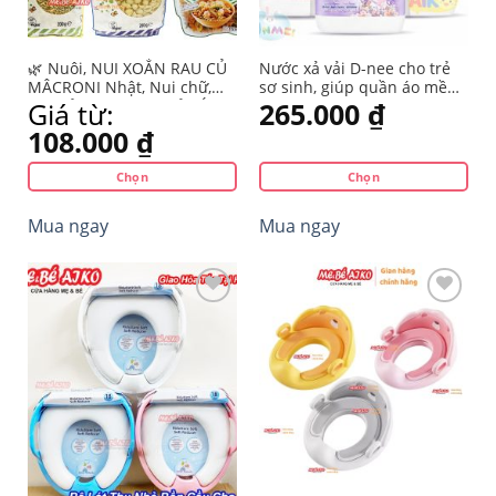
🌿 Nuôi, NUI XOẮN RAU CỦ
Nước xả vải D-nee cho trẻ
MÂCRONI Nhật, Nui chữ,
sơ sinh, giúp quần áo mềm
Nui Vỏ Sò Organic Của Ý
mại phù hợp cho làn da
Giá từ:
265.000
₫
CHO BÉ TỪ 8M+ 🌿
nhạy cảm -Can 2800ml-
108.000
₫
DNEE Đại Thịnh
Chọn
Chọn
Sản
Sản
Mua ngay
Mua ngay
phẩm
phẩm
này
này
có
có
nhiều
nhiều
biến
biến
thể.
thể.
Yêu
Yêu
Các
Các
thích
thích
tùy
tùy
chọn
chọn
có
có
thể
thể
được
được