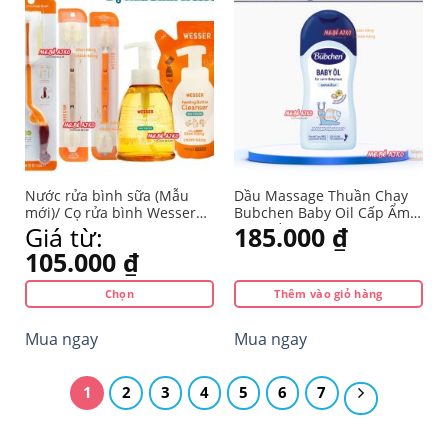
biến
thể.
Yêu
Yêu
Các
thích
thích
tùy
chọn
có
thể
được
chọn
trên
Nước rửa bình sữa (Mẫu
Dầu Massage Thuần Chay
trang
mới)/ Cọ rửa bình Wesser
Bubchen Baby Oil Cấp Ẩm
Dạng Chai/Túi 500ml An
Làm Mềm Da An Toàn Cho
Giá từ:
185.000
₫
sản
toàn cho bé MEVABEAIKO
Bé 200ml (Từ sơ sinh)
phẩm
105.000
₫
Chọn
Thêm vào giỏ hàng
Sản
Mua ngay
Mua ngay
phẩm
này
có
1
2
3
4
5
6
7
nhiều
biến
thể.