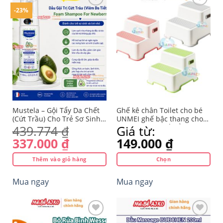
-23%
Yêu
Yêu
thích
thích
Mustela – Gội Tẩy Da Chết
Ghế kê chân Toilet cho bé
(Cứt Trầu) Cho Trẻ Sơ Sinh,
UNMEI ghế bậc thang cho
Em Bé. Foam Shampoo For
bé đa năng, ghế để chân
439.774
₫
Giá từ:
Newborns 150ml -Pháp
bồn cầu gác chân cho bé
Giá
Giá
337.000
₫
149.000
₫
chống táo bón
gốc
hiện
Thêm vào giỏ hàng
Chọn
là:
tại
Sản
439.774 ₫.
là:
Mua ngay
Mua ngay
phẩm
337.000 ₫.
này
có
nhiều