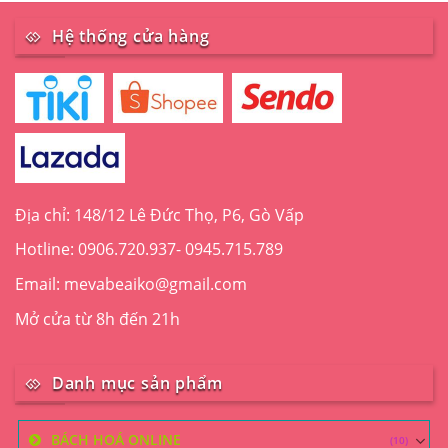
Các
Hệ thống cửa hàng
tùy
chọn
có
thể
được
chọn
trên
trang
sản
Địa chỉ: 148/12 Lê Đức Thọ, P6, Gò Vấp
phẩm
Hotline: 0906.720.937- 0945.715.789
Email: mevabeaiko@gmail.com
Mở cửa từ 8h đến 21h
Danh mục sản phẩm
BÁCH HOÁ ONLINE
(10)