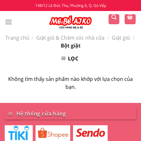
Skip
148/12 Lê Đức Thọ, Phường 6, Q. Gò Vấp
to
content
Trang chủ
/
Giặt giũ & Chăm sóc nhà cửa
/
Giặt giũ
/
Bột giặt
LỌC
Không tìm thấy sản phẩm nào khớp với lựa chọn của
bạn.
Hệ thống cửa hàng