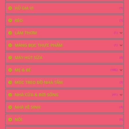
HŨ GIA VỊ
(1)
KÉO
(1)
LÀM THƠM
(1)
MÀNG BỌC THỰC PHẨM
(1)
MÁY HÚT SỮA
(0)
MẸ & BÉ
(186)
MÓC TREO ĐỒ NHÀ TẮM
(2)
NHÀ CỬA & ĐỜI SỐNG
(41)
NHÀ VỆ SINH
(4)
NÔI
(6)