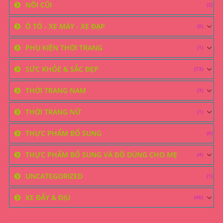
NÔI CŨI
(2)
Ô TÔ - XE MÁY - XE ĐẠP
(0)
PHỤ KIỆN THỜI TRANG
(1)
SỨC KHỎE & SẮC ĐẸP
(73)
THỜI TRANG NAM
(3)
THỜI TRANG NỮ
(1)
THỰC PHẨM BỔ SUNG
(0)
THỰC PHẨM BỔ SUNG VÀ ĐỒ DÙNG CHO MẸ
(4)
UNCATEGORIZED
(1)
XE ĐẨY & ĐỊU
(40)