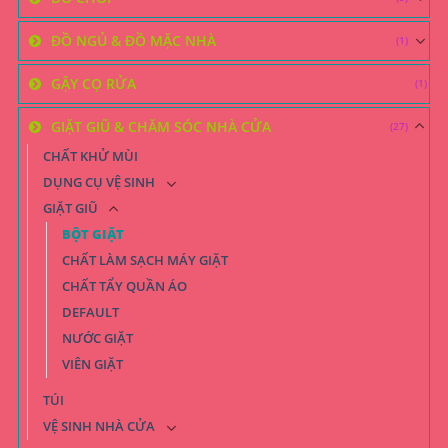
ĐỒ NGỦ & ĐỒ MẶC NHÀ
(1)
GẬY CỌ RỬA
(1)
GIẶT GIŨ & CHĂM SÓC NHÀ CỬA
(27)
CHẤT KHỬ MÙI
DỤNG CỤ VỆ SINH
GIẶT GIŨ
BỘT GIẶT
CHẤT LÀM SẠCH MÁY GIẶT
CHẤT TẨY QUẦN ÁO
DEFAULT
NƯỚC GIẶT
VIÊN GIẶT
TÚI
VỆ SINH NHÀ CỬA