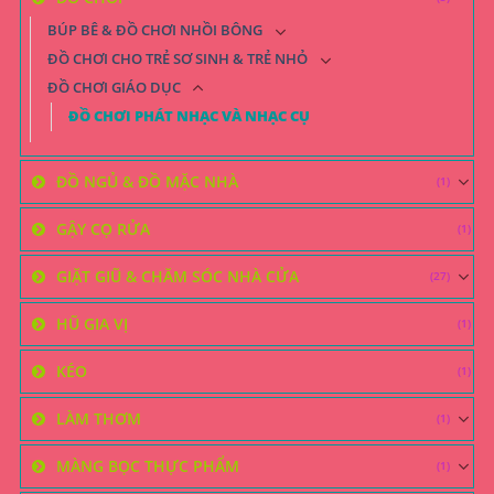
BÚP BÊ & ĐỒ CHƠI NHỒI BÔNG
ĐỒ CHƠI CHO TRẺ SƠ SINH & TRẺ NHỎ
ĐỒ CHƠI GIÁO DỤC
ĐỒ CHƠI PHÁT NHẠC VÀ NHẠC CỤ
ĐỒ NGỦ & ĐỒ MẶC NHÀ
(1)
GẬY CỌ RỬA
(1)
GIẶT GIŨ & CHĂM SÓC NHÀ CỬA
(27)
HŨ GIA VỊ
(1)
KÉO
(1)
LÀM THƠM
(1)
MÀNG BỌC THỰC PHẨM
(1)