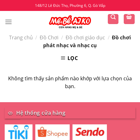
Skip
148/12 Lê Đức Thọ, Phường 6, Q. Gò Vấp
to
content
Trang chủ
/
Đồ Chơi
/
Đồ chơi giáo dục
/
Đồ chơi
phát nhạc và nhạc cụ
LỌC
Không tìm thấy sản phẩm nào khớp với lựa chọn của
bạn.
Hệ thống cửa hàng