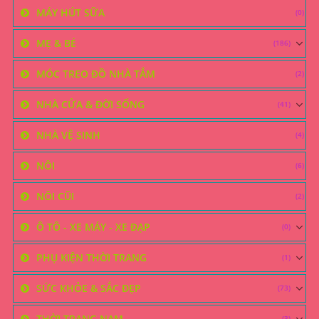
MÁY HÚT SỮA
(0)
MẸ & BÉ
(186)
MÓC TREO ĐỒ NHÀ TẮM
(2)
NHÀ CỬA & ĐỜI SỐNG
(41)
NHÀ VỆ SINH
(4)
NÔI
(6)
NÔI CŨI
(2)
Ô TÔ - XE MÁY - XE ĐẠP
(0)
PHỤ KIỆN THỜI TRANG
(1)
SỨC KHỎE & SẮC ĐẸP
(73)
THỜI TRANG NAM
(3)