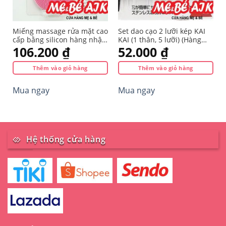
Miếng massage rửa mặt cao
Set dao cạo 2 lưỡi kép KAI
cấp bằng silicon hàng nhập
KAI (1 thân, 5 lưỡi) (Hàng
từ Nhật
nội địa Nhật)
106.200
₫
52.000
₫
Thêm vào giỏ hàng
Thêm vào giỏ hàng
Mua ngay
Mua ngay
Hệ thống cửa hàng