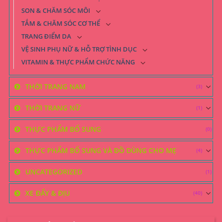
SON & CHĂM SÓC MÔI
TẮM & CHĂM SÓC CƠ THỂ
TRANG ĐIỂM DA
VỆ SINH PHỤ NỮ & HỖ TRỢ TÌNH DỤC
VITAMIN & THỰC PHẨM CHỨC NĂNG
THỜI TRANG NAM
(3)
THỜI TRANG NỮ
(1)
THỰC PHẨM BỔ SUNG
(0)
THỰC PHẨM BỔ SUNG VÀ ĐỒ DÙNG CHO MẸ
(4)
UNCATEGORIZED
(1)
XE ĐẨY & ĐỊU
(40)