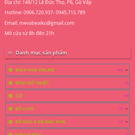
Địa chỉ: 148/12 Lê Đức Thọ, P6, Gò Vấp
Hotline: 0906.720.937- 0945.715.789
Email: mevabeaiko@gmail.com
Mở cửa từ 8h đến 21h
Danh mục sản phẩm
BÁCH HOÁ ONLINE
(10)
BÌNH GIỮ NHIỆT
(2)
CŨI
(10)
ĐỒ CHƠI
(3)
ĐỒ NGỦ & ĐỒ MẶC NHÀ
(1)
GẬY CỌ RỬA
(1)