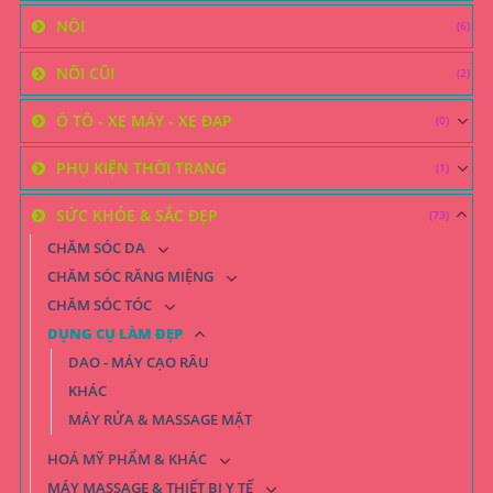
NÔI
(6)
NÔI CŨI
(2)
Ô TÔ - XE MÁY - XE ĐẠP
(0)
PHỤ KIỆN THỜI TRANG
(1)
SỨC KHỎE & SẮC ĐẸP
(73)
CHĂM SÓC DA
CHĂM SÓC RĂNG MIỆNG
CHĂM SÓC TÓC
DỤNG CỤ LÀM ĐẸP
DAO - MÁY CẠO RÂU
KHÁC
MÁY RỬA & MASSAGE MẶT
HOÁ MỸ PHẨM & KHÁC
MÁY MASSAGE & THIẾT BỊ Y TẾ