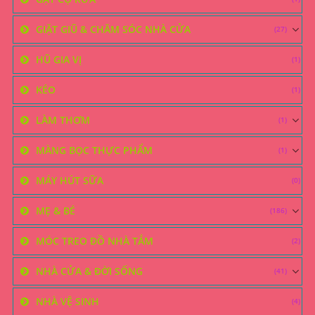
GIẶT GIŨ & CHĂM SÓC NHÀ CỬA
(27)
HŨ GIA VỊ
(1)
KÉO
(1)
LÀM THƠM
(1)
MÀNG BỌC THỰC PHẨM
(1)
MÁY HÚT SỮA
(0)
MẸ & BÉ
(186)
MÓC TREO ĐỒ NHÀ TẮM
(2)
NHÀ CỬA & ĐỜI SỐNG
(41)
NHÀ VỆ SINH
(4)