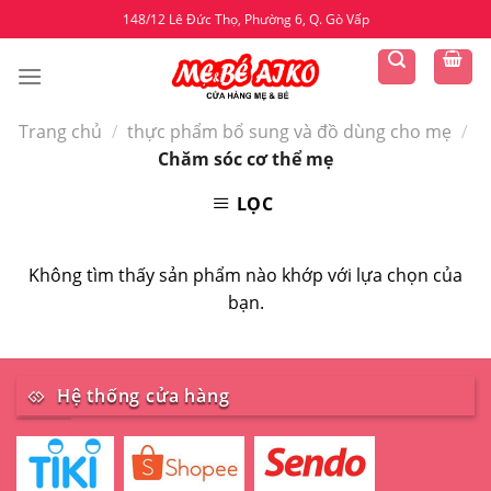
Skip
148/12 Lê Đức Thọ, Phường 6, Q. Gò Vấp
to
content
Trang chủ
/
thực phẩm bổ sung và đồ dùng cho mẹ
/
Chăm sóc cơ thể mẹ
LỌC
Không tìm thấy sản phẩm nào khớp với lựa chọn của
bạn.
Hệ thống cửa hàng