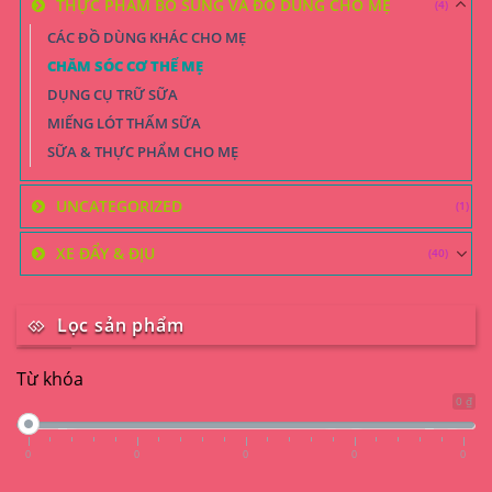
THỰC PHẨM BỔ SUNG VÀ ĐỒ DÙNG CHO MẸ
(4)
CÁC ĐỒ DÙNG KHÁC CHO MẸ
CHĂM SÓC CƠ THỂ MẸ
DỤNG CỤ TRỮ SỮA
MIẾNG LÓT THẤM SỮA
SỮA & THỰC PHẨM CHO MẸ
UNCATEGORIZED
(1)
XE ĐẨY & ĐỊU
(40)
Lọc sản phẩm
Từ khóa
0 ₫
0
0
0
0
0