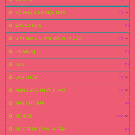
ĐỒ NGỦ & ĐỒ MẶC NHÀ
(1)
GẬY CỌ RỬA
(1)
GIẶT GIŨ & CHĂM SÓC NHÀ CỬA
(27)
HŨ GIA VỊ
(1)
KÉO
(1)
LÀM THƠM
(1)
MÀNG BỌC THỰC PHẨM
(1)
MÁY HÚT SỮA
(0)
MẸ & BÉ
(186)
MÓC TREO ĐỒ NHÀ TẮM
(2)