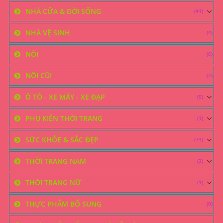
NHÀ CỬA & ĐỜI SỐNG
(41)
NHÀ VỆ SINH
(4)
NÔI
(6)
NÔI CŨI
(2)
Ô TÔ - XE MÁY - XE ĐẠP
(0)
PHỤ KIỆN THỜI TRANG
(1)
SỨC KHỎE & SẮC ĐẸP
(73)
THỜI TRANG NAM
(3)
THỜI TRANG NỮ
(1)
THỰC PHẨM BỔ SUNG
(0)