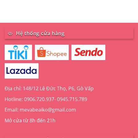
Hệ thống cửa hàng
Địa chỉ: 148/12 Lê Đức Thọ, P6, Gò Vấp
Hotline: 0906.720.937- 0945.715.789
Email: mevabeaiko@gmail.com
Mở cửa từ 8h đến 21h