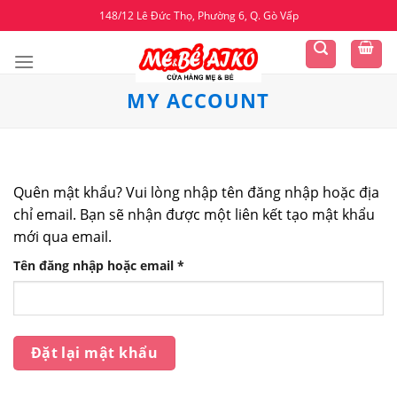
Skip
148/12 Lê Đức Thọ, Phường 6, Q. Gò Vấp
to
content
MY ACCOUNT
Quên mật khẩu? Vui lòng nhập tên đăng nhập hoặc địa
chỉ email. Bạn sẽ nhận được một liên kết tạo mật khẩu
mới qua email.
Bắt
Tên đăng nhập hoặc email
*
buộc
Đặt lại mật khẩu