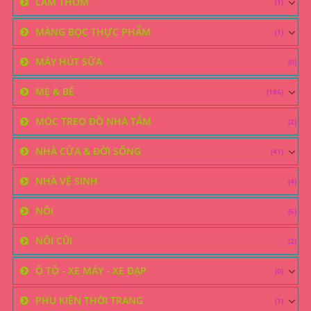
LÀM THƠM
(1)
MÀNG BỌC THỰC PHẨM
(1)
MÁY HÚT SỮA
(0)
MẸ & BÉ
(186)
MÓC TREO ĐỒ NHÀ TẮM
(2)
NHÀ CỬA & ĐỜI SỐNG
(41)
NHÀ VỆ SINH
(4)
NÔI
(6)
NÔI CŨI
(2)
Ô TÔ - XE MÁY - XE ĐẠP
(0)
PHỤ KIỆN THỜI TRANG
(1)