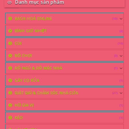
Danh mục sản phẩm
BÁCH HOÁ ONLINE
(10)
BÌNH GIỮ NHIỆT
(2)
CŨI
(10)
ĐỒ CHƠI
(3)
ĐỒ NGỦ & ĐỒ MẶC NHÀ
(1)
GẬY CỌ RỬA
(1)
GIẶT GIŨ & CHĂM SÓC NHÀ CỬA
(27)
HŨ GIA VỊ
(1)
KÉO
(1)