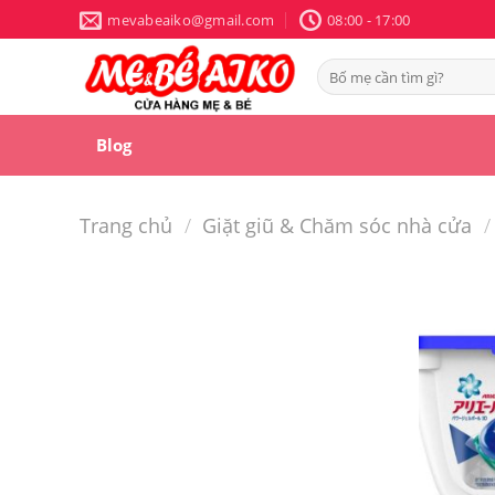
Skip
mevabeaiko@gmail.com
08:00 - 17:00
to
content
Tìm
kiếm:
Blog
Trang chủ
/
Giặt giũ & Chăm sóc nhà cửa
/