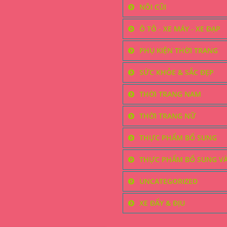
NÔI CŨI
Ô TÔ - XE MÁY - XE ĐẠP
PHỤ KIỆN THỜI TRANG
SỨC KHỎE & SẮC ĐẸP
THỜI TRANG NAM
THỜI TRANG NỮ
THỰC PHẨM BỔ SUNG
THỰC PHẨM BỔ SUNG V
UNCATEGORIZED
XE ĐẨY & ĐỊU