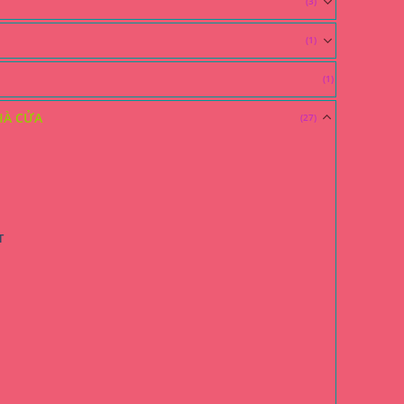
(3)
(1)
(1)
HÀ CỬA
(27)
T