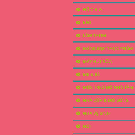
HŨ GIA VỊ
KÉO
LÀM THƠM
MÀNG BỌC THỰC PHẨM
MÁY HÚT SỮA
MẸ & BÉ
MÓC TREO ĐỒ NHÀ TẮM
NHÀ CỬA & ĐỜI SỐNG
NHÀ VỆ SINH
NÔI