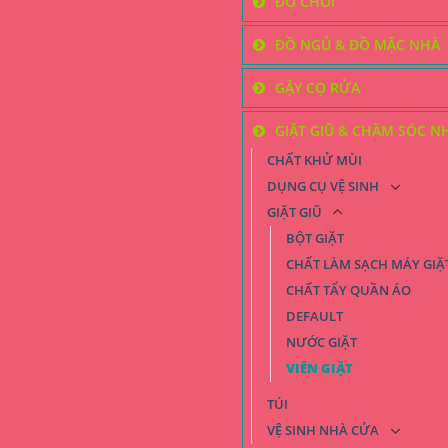
ĐỒ CHƠI
ĐỒ NGỦ & ĐỒ MẶC NHÀ
GẬY CỌ RỬA
GIẶT GIŨ & CHĂM SÓC N
CHẤT KHỬ MÙI
DỤNG CỤ VỆ SINH
GIẶT GIŨ
BỘT GIẶT
CHẤT LÀM SẠCH MÁY GIẶ
CHẤT TẨY QUẦN ÁO
DEFAULT
NƯỚC GIẶT
VIÊN GIẶT
TÚI
VỆ SINH NHÀ CỬA