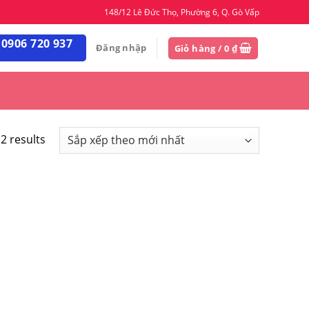
148/12 Lê Đức Thọ, Phường 6, Q. Gò Vấp
 0906 720 937
Đăng nhập
Giỏ hàng /
0
₫
2 results