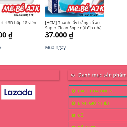
Ariel 3D hộp 18 viên
[HCM] Thanh tẩy trắng cổ áo
Super Clean Sope nội địa nhật
000
₫
37.000
₫
y
Mua ngay
Danh mục sản phẩm
BÁCH HOÁ ONLINE
BÌNH GIỮ NHIỆT
CŨI