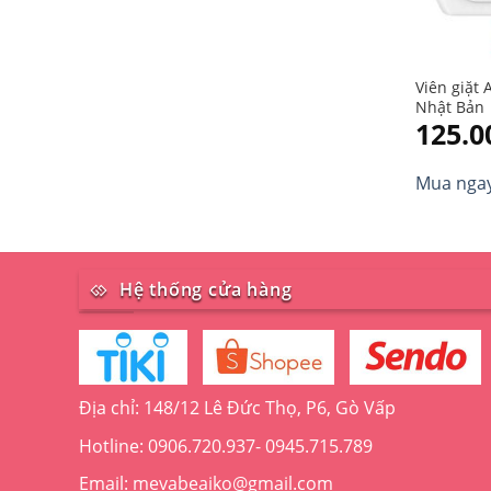
Viên giặt 
Nhật Bản
125.
Mua nga
Hệ thống cửa hàng
Địa chỉ: 148/12 Lê Đức Thọ, P6, Gò Vấp
Hotline: 0906.720.937- 0945.715.789
Email: mevabeaiko@gmail.com