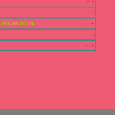
(1)
(0)
À ĐỒ DÙNG CHO MẸ
(4)
(1)
(40)