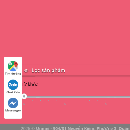
Lọc sản phẩm
Tìm đường
Từ khóa
Chat Zalo
0
0
0
Messenger
2026 ©
Unmei - 904/31 Nguyễn Kiệm, Phường 3, Quận