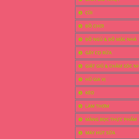
CŨI
ĐỒ CHƠI
ĐỒ NGỦ & ĐỒ MẶC NHÀ
GẬY CỌ RỬA
GIẶT GIŨ & CHĂM SÓC N
HŨ GIA VỊ
KÉO
LÀM THƠM
MÀNG BỌC THỰC PHẨM
MÁY HÚT SỮA