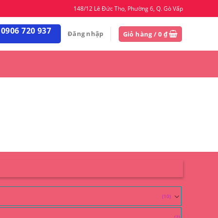
148/12 Lê Đức Thọ, Phường 6, Q. Gò Vấp
 0906 720 937
Đăng nhập
Giỏ hàng /
0
₫
(10)
(2)