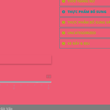
THỜI TRANG NỮ
THỰC PHẨM BỔ SUNG
THỰC PHẨM BỔ SUNG V
UNCATEGORIZED
XE ĐẨY & ĐỊU
0 ₫
0
0
 Gò Vấp