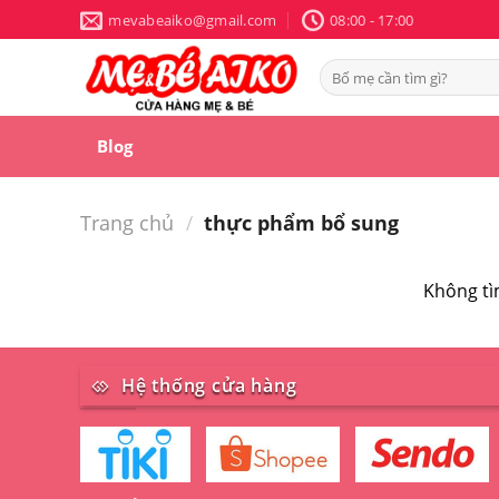
Skip
mevabeaiko@gmail.com
08:00 - 17:00
to
content
Tìm
kiếm:
Blog
Trang chủ
/
thực phẩm bổ sung
Không tì
Hệ thống cửa hàng