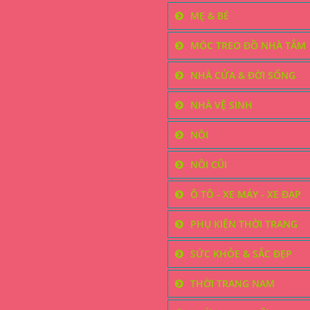
MẸ & BÉ
MÓC TREO ĐỒ NHÀ TẮM
NHÀ CỬA & ĐỜI SỐNG
NHÀ VỆ SINH
NÔI
NÔI CŨI
Ô TÔ - XE MÁY - XE ĐẠP
PHỤ KIỆN THỜI TRANG
SỨC KHỎE & SẮC ĐẸP
THỜI TRANG NAM