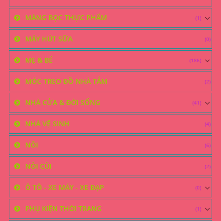
MÀNG BỌC THỰC PHẨM
(1)
MÁY HÚT SỮA
(0)
MẸ & BÉ
(186)
MÓC TREO ĐỒ NHÀ TẮM
(2)
NHÀ CỬA & ĐỜI SỐNG
(41)
NHÀ VỆ SINH
(4)
NÔI
(6)
NÔI CŨI
(2)
Ô TÔ - XE MÁY - XE ĐẠP
(0)
PHỤ KIỆN THỜI TRANG
(1)