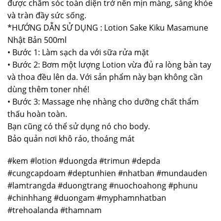
được chăm sóc toàn diện trở nên mịn màng, sáng khỏe
và tràn đầy sức sống.
*HƯỚNG DẪN SỬ DỤNG : Lotion Sake Kiku Masamune
Nhật Bản 500ml
• Bước 1: Làm sạch da với sữa rửa mặt
• Bước 2: Bơm một lượng Lotion vừa đủ ra lòng bàn tay
và thoa đều lên da. Với sản phẩm này bạn không cần
dùng thêm toner nhé!
• Bước 3: Massage nhẹ nhàng cho dưỡng chất thẩm
thấu hoàn toàn.
Bạn cũng có thể sử dụng nó cho body.
Bảo quản nơi khô ráo, thoáng mát
#kem #lotion #duongda #trimun #depda
#cungcapdoam #deptunhien #nhatban #mundauden
#lamtrangda #duongtrang #nuochoahong #phunu
#chinhhang #duongam #myphamnhatban
#trehoalanda #thamnam