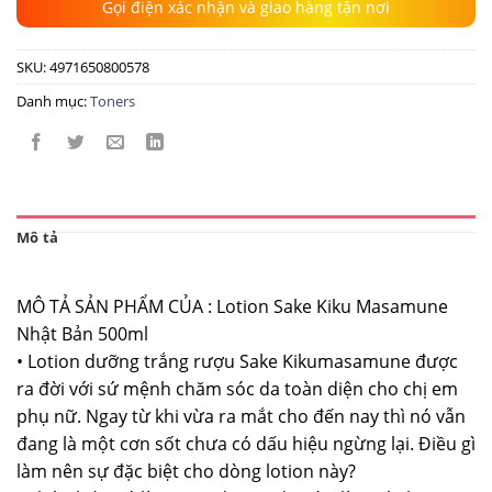
Gọi điện xác nhận và giao hàng tận nơi
SKU:
4971650800578
Danh mục:
Toners
Mô tả
MÔ TẢ SẢN PHẨM CỦA : Lotion Sake Kiku Masamune
Nhật Bản 500ml
• Lotion dưỡng trắng rượu Sake Kikumasamune được
ra đời với sứ mệnh chăm sóc da toàn diện cho chị em
phụ nữ. Ngay từ khi vừa ra mắt cho đến nay thì nó vẫn
đang là một cơn sốt chưa có dấu hiệu ngừng lại. Điều gì
làm nên sự đặc biệt cho dòng lotion này?