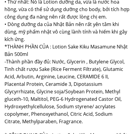
• Thứ nhất: Nó là Lotion dưỡng da, vừa là nước hoa
hồng, vừa có thể sử dụng dưỡng cho body, bởi tích hợp
công dụng đa năng nên rất được lòng chị em.
• Dòng dưỡng da của Nhật Bản nên rất yên tâm khi
dùng, mỹ phẩm nhật vô cùng lành tính và hiếm khi gây
kích ứng.
*THÀNH PHẦN CỦA : Lotion Sake Kiku Masamune Nhật
Bản 500ml
-Thành phần đầy đủ: Nước, Glycerin , Butylene Glycol,
Tinh chất rượu Sake (Rice Ferment Filtrate), Glutamic
Acid, Arbutin, Arginine, Leucine, CERAMIDE 6 II,
Placental Protein, Ceramide 3, Dipotassium
Glycyrrhizate, Glycine soja/Soybean Protein, Methyl
gluceth-10, Maltitol, PEG-6 Hydrogenated Castor Oil,
Hydroxyethylcellulose, Sodium styrene/ acrylates
copolymer, Phenoxyethanol, Citric Acid, Sodium
Citrate, Methylparaben, Fragrance.