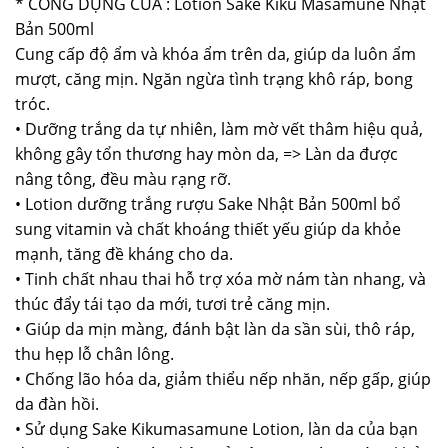
* CÔNG DỤNG CỦA : Lotion Sake Kiku Masamune Nhật
Bản 500ml
Cung cấp độ ẩm và khóa ẩm trên da, giúp da luôn ẩm
mượt, căng mịn. Ngăn ngừa tình trạng khô ráp, bong
tróc.
• Dưỡng trắng da tự nhiên, làm mờ vết thâm hiệu quả,
không gây tổn thương hay mòn da, => Làn da được
nâng tông, đều màu rạng rỡ.
• Lotion dưỡng trắng rượu Sake Nhật Bản 500ml bổ
sung vitamin và chất khoáng thiết yếu giúp da khỏe
mạnh, tăng đề kháng cho da.
• Tinh chất nhau thai hỗ trợ xóa mờ nám tàn nhang, và
thúc đẩy tái tạo da mới, tươi trẻ căng mịn.
• Giúp da mịn màng, đánh bật làn da sần sùi, thô ráp,
thu hẹp lỗ chân lông.
• Chống lão hóa da, giảm thiểu nếp nhăn, nếp gấp, giúp
da đàn hồi.
• Sử dụng Sake Kikumasamune Lotion, làn da của bạn