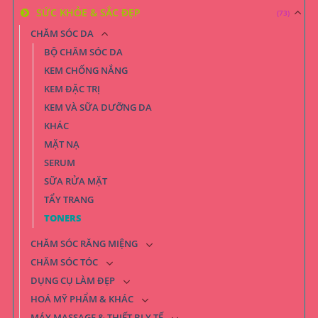
SỨC KHỎE & SẮC ĐẸP
(73)
CHĂM SÓC DA
BỘ CHĂM SÓC DA
KEM CHỐNG NẮNG
KEM ĐẶC TRỊ
KEM VÀ SỮA DƯỠNG DA
KHÁC
MẶT NẠ
SERUM
SỮA RỬA MẶT
TẨY TRANG
TONERS
CHĂM SÓC RĂNG MIỆNG
CHĂM SÓC TÓC
DỤNG CỤ LÀM ĐẸP
HOÁ MỸ PHẨM & KHÁC
MÁY MASSAGE & THIẾT BỊ Y TẾ