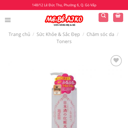
Skip
148/12 Lê Đức Thọ, Phường 6, Q. Gò Vấp
to
content
Trang chủ
/
Sức Khỏe & Sắc Đẹp
/
Chăm sóc da
/
Toners
Yêu
thích