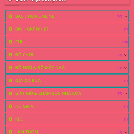
BÁCH HOÁ ONLINE
(10)
BÌNH GIỮ NHIỆT
(2)
CŨI
(10)
ĐỒ CHƠI
(3)
ĐỒ NGỦ & ĐỒ MẶC NHÀ
(1)
GẬY CỌ RỬA
(1)
GIẶT GIŨ & CHĂM SÓC NHÀ CỬA
(27)
HŨ GIA VỊ
(1)
KÉO
(1)
LÀM THƠM
(1)