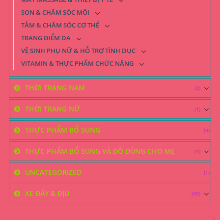
SON & CHĂM SÓC MÔI
TẮM & CHĂM SÓC CƠ THỂ
TRANG ĐIỂM DA
VỆ SINH PHỤ NỮ & HỖ TRỢ TÌNH DỤC
VITAMIN & THỰC PHẨM CHỨC NĂNG
THỜI TRANG NAM
(3)
THỜI TRANG NỮ
(1)
THỰC PHẨM BỔ SUNG
(0)
THỰC PHẨM BỔ SUNG VÀ ĐỒ DÙNG CHO MẸ
(4)
UNCATEGORIZED
(1)
XE ĐẨY & ĐỊU
(40)