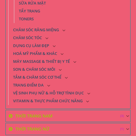
SỮA RỬA MẶT
TẨY TRANG
TONERS
CHĂM SÓC RĂNG MIỆNG
CHĂM SÓC TÓC
DỤNG CỤ LÀM ĐẸP
HOÁ MỸ PHẨM & KHÁC
MÁY MASSAGE & THIẾT BỊ Y TẾ
SON & CHĂM SÓC MÔI
TẮM & CHĂM SÓC CƠ THỂ
TRANG ĐIỂM DA
VỆ SINH PHỤ NỮ & HỖ TRỢ TÌNH DỤC
VITAMIN & THỰC PHẨM CHỨC NĂNG
THỜI TRANG NAM
(3)
THỜI TRANG NỮ
(1)