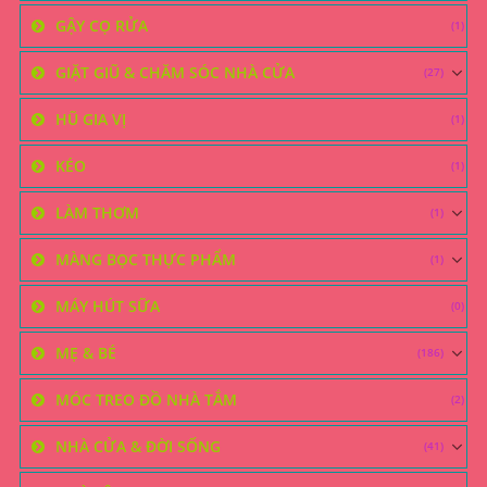
GẬY CỌ RỬA
(1)
GIẶT GIŨ & CHĂM SÓC NHÀ CỬA
(27)
HŨ GIA VỊ
(1)
KÉO
(1)
LÀM THƠM
(1)
MÀNG BỌC THỰC PHẨM
(1)
MÁY HÚT SỮA
(0)
MẸ & BÉ
(186)
MÓC TREO ĐỒ NHÀ TẮM
(2)
NHÀ CỬA & ĐỜI SỐNG
(41)