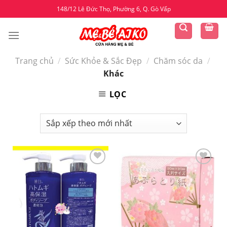
Skip
148/12 Lê Đức Thọ, Phường 6, Q. Gò Vấp
to
content
Trang chủ
/
Sức Khỏe & Sắc Đẹp
/
Chăm sóc da
/
Khác
LỌC