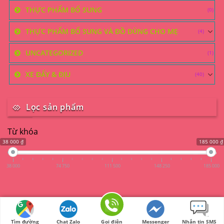
THỰC PHẨM BỔ SUNG
(0)
THỰC PHẨM BỔ SUNG VÀ ĐỒ DÙNG CHO MẸ
(4)
UNCATEGORIZED
(1)
XE ĐẨY & ĐỊU
(40)
Lọc sản phẩm
Từ khóa
38 000 ₫
185 000 ₫
38 000
74 750
111 500
148 250
185 000
2026 ©
Unmei - 904/31 Nguyễn Kiệm, Phường 3, Quận Gò
Vấp
Tìm đường
Chat Zalo
Gọi điện
Messenger
Nhắn tin SMS