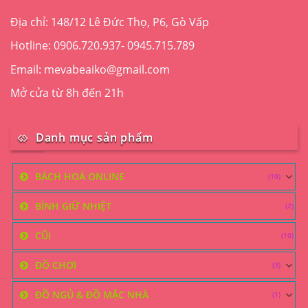
Địa chỉ: 148/12 Lê Đức Thọ, P6, Gò Vấp
Hotline: 0906.720.937- 0945.715.789
Email: mevabeaiko@gmail.com
Mở cửa từ 8h đến 21h
Danh mục sản phẩm
BÁCH HOÁ ONLINE
(10)
BÌNH GIỮ NHIỆT
(2)
CŨI
(10)
ĐỒ CHƠI
(3)
ĐỒ NGỦ & ĐỒ MẶC NHÀ
(1)