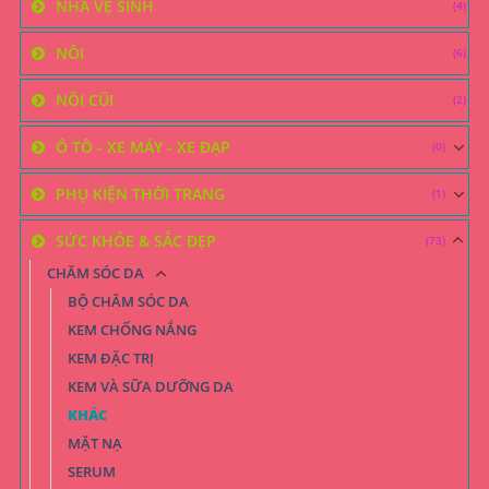
NHÀ VỆ SINH
(4)
NÔI
(6)
NÔI CŨI
(2)
Ô TÔ - XE MÁY - XE ĐẠP
(0)
PHỤ KIỆN THỜI TRANG
(1)
SỨC KHỎE & SẮC ĐẸP
(73)
CHĂM SÓC DA
BỘ CHĂM SÓC DA
KEM CHỐNG NẮNG
KEM ĐẶC TRỊ
KEM VÀ SỮA DƯỠNG DA
KHÁC
MẶT NẠ
SERUM