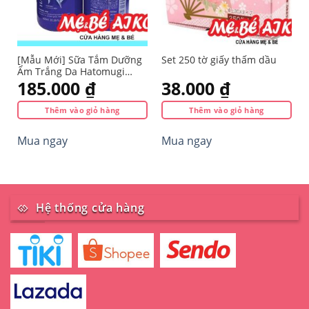
[Mẫu Mới] Sữa Tắm Dưỡng
Set 250 tờ giấy thấm dầu
Ẩm Trắng Da Hatomugi
Nhật 600ml
185.000
₫
38.000
₫
Thêm vào giỏ hàng
Thêm vào giỏ hàng
Mua ngay
Mua ngay
Hệ thống cửa hàng