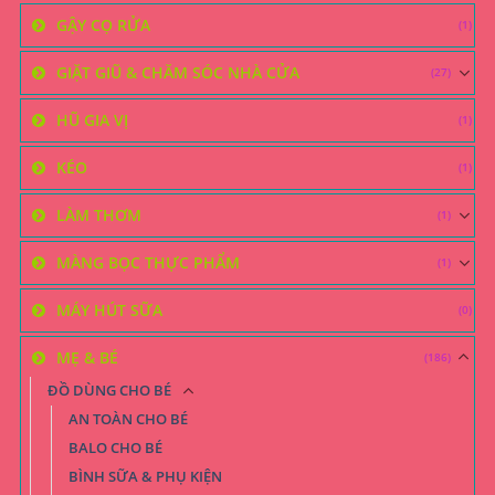
GẬY CỌ RỬA
(1)
GIẶT GIŨ & CHĂM SÓC NHÀ CỬA
(27)
HŨ GIA VỊ
(1)
KÉO
(1)
LÀM THƠM
(1)
MÀNG BỌC THỰC PHẨM
(1)
MÁY HÚT SỮA
(0)
MẸ & BÉ
(186)
ĐỒ DÙNG CHO BÉ
AN TOÀN CHO BÉ
BALO CHO BÉ
BÌNH SỮA & PHỤ KIỆN