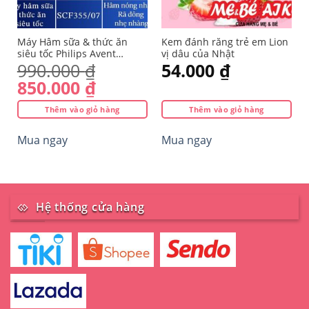
Máy Hâm sữa & thức ăn
Kem đánh răng trẻ em Lion
siêu tốc Philips Avent
vị dâu của Nhật
355/07
990.000
₫
54.000
₫
Giá
Giá
850.000
₫
gốc
hiện
Thêm vào giỏ hàng
Thêm vào giỏ hàng
là:
tại
990.000 ₫.
là:
Mua ngay
Mua ngay
850.000 ₫.
Hệ thống cửa hàng