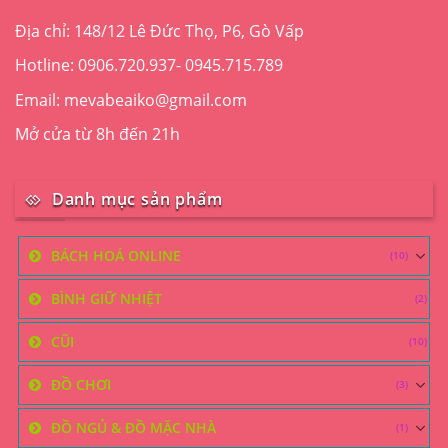
Địa chỉ: 148/12 Lê Đức Thọ, P6, Gò Vấp
Hotline: 0906.720.937- 0945.715.789
Email: mevabeaiko@gmail.com
Mở cửa từ 8h đến 21h
Danh mục sản phẩm
BÁCH HOÁ ONLINE
(10)
BÌNH GIỮ NHIỆT
(2)
CŨI
(10)
ĐỒ CHƠI
(3)
ĐỒ NGỦ & ĐỒ MẶC NHÀ
(1)