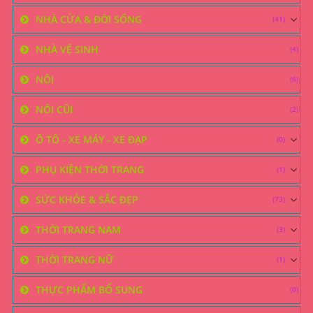
NHÀ CỬA & ĐỜI SỐNG
(41)
NHÀ VỆ SINH
(4)
NÔI
(6)
NÔI CŨI
(2)
Ô TÔ - XE MÁY - XE ĐẠP
(0)
PHỤ KIỆN THỜI TRANG
(1)
SỨC KHỎE & SẮC ĐẸP
(73)
THỜI TRANG NAM
(3)
THỜI TRANG NỮ
(1)
THỰC PHẨM BỔ SUNG
(0)