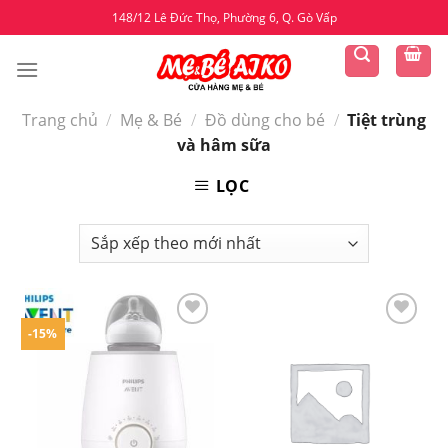
Skip
148/12 Lê Đức Thọ, Phường 6, Q. Gò Vấp
to
content
Trang chủ
/
Mẹ & Bé
/
Đồ dùng cho bé
/
Tiệt trùng
và hâm sữa
LỌC
-15%