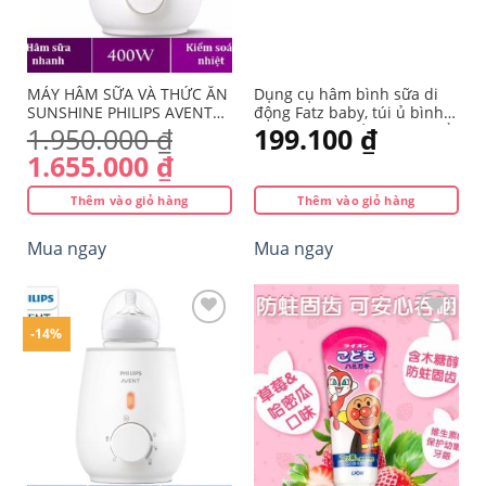
MÁY HÂM SỮA VÀ THỨC ĂN
Dụng cụ hâm bình sữa di
SUNSHINE PHILIPS AVENT
động Fatz baby, túi ủ bình
SCF358/00 – Mevabeaiko
sữa, hâm sữa cầm tay với ổ
1.950.000
₫
199.100
₫
cắm USB tiện lợi bảo hành
Giá
Giá
1.655.000
₫
12 tháng
gốc
hiện
Thêm vào giỏ hàng
Thêm vào giỏ hàng
là:
tại
1.950.000 ₫.
là:
Mua ngay
Mua ngay
1.655.000 ₫.
-14%