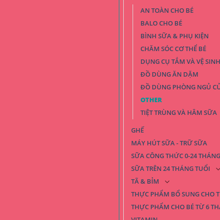
AN TOÀN CHO BÉ
BALO CHO BÉ
BÌNH SỮA & PHỤ KIỆN
CHĂM SÓC CƠ THỂ BÉ
DỤNG CỤ TẮM VÀ VỆ SINH
ĐỒ DÙNG ĂN DẶM
ĐỒ DÙNG PHÒNG NGỦ CỦ
OTHER
TIỆT TRÙNG VÀ HÂM SỮA
GHẾ
MÁY HÚT SỮA - TRỮ SỮA
SỮA CÔNG THỨC 0-24 THÁNG
SỮA TRÊN 24 THÁNG TUỔI
TÃ & BỈM
THỰC PHẨM BỔ SUNG CHO T
THỰC PHẨM CHO BÉ TỪ 6 TH
VITAMIN