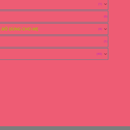
(1)
(0)
À ĐỒ DÙNG CHO MẸ
(4)
(1)
(40)