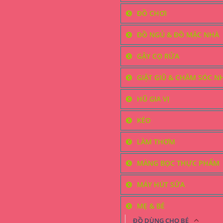
chọn
ĐỒ CHƠI
trên
trang
ĐỒ NGỦ & ĐỒ MẶC NHÀ
sản
GẬY CỌ RỬA
phẩm
GIẶT GIŨ & CHĂM SÓC N
HŨ GIA VỊ
KÉO
LÀM THƠM
MÀNG BỌC THỰC PHẨM
MÁY HÚT SỮA
MẸ & BÉ
ĐỒ DÙNG CHO BÉ