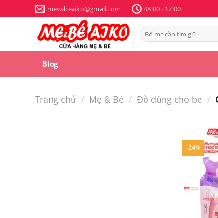
Skip
mevabeaiko@gmail.com
08:00 - 17:00
to
content
Tìm
kiếm:
Blog
Trang chủ
/
Mẹ & Bé
/
Đồ dùng cho bé
/
-24%