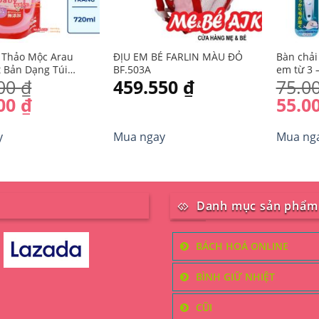
 Thảo Mộc Arau
ĐỊU EM BÉ FARLIN MÀU ĐỎ
Bàn chải
 Bản Dạng Túi
BF.503A
em từ 3 –
000
₫
459.550
₫
75.0
Giá
000
₫
55.0
hiện
Sản
tại
y
Mua ngay
Mua ng
phẩm
00 ₫.
là:
này
125.000 ₫.
có
nhiều
biến
Danh mục sản phẩm
thể.
Các
BÁCH HOÁ ONLINE
tùy
chọn
BÌNH GIỮ NHIỆT
có
thể
CŨI
được