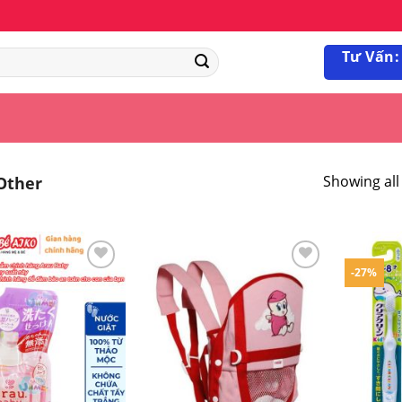
Tư Vấn:
Showing all 
Other
-27%
Yêu
Yêu
thích
thích