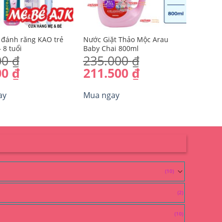
 đánh răng KAO trẻ
Nước Giặt Thảo Mộc Arau
 8 tuổi
Baby Chai 800ml
00
₫
235.000
₫
Giá
Giá
00
₫
211.500
₫
gốc
hiện
là:
tại
ay
Mua ngay
235.000 ₫.
là:
211.500 ₫.
(10)
(2)
(10)