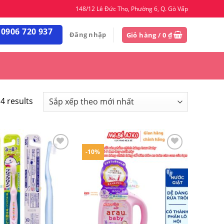
148/12 Lê Đức Thọ, Phường 6, Q. Gò Vấp
 0906 720 937
Đăng nhập
Giỏ hàng /
0
₫
4 results
-10%
Yêu
Yêu
thích
thích