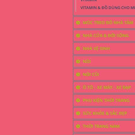
VITAMIN & ĐỒ DÙNG CHO M
MÓC TREO ĐỒ NHÀ TẮM
NHÀ CỬA & ĐỜI SỐNG
NHÀ VỆ SINH
NÔI
NÔI CŨI
Ô TÔ - XE MÁY - XE ĐẠP
PHỤ KIỆN THỜI TRANG
SỨC KHỎE & SẮC ĐẸP
THỜI TRANG NAM