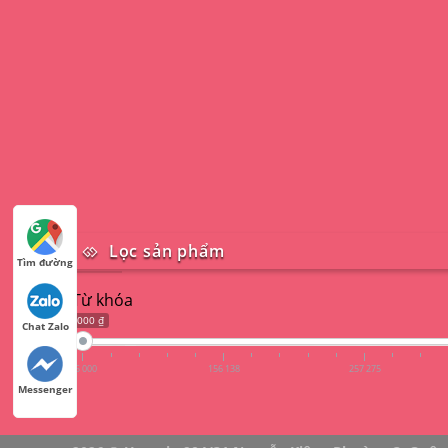
Lọc sản phẩm
Tìm đường
Từ khóa
55 000 ₫
Chat Zalo
55 000
156 138
257 275
Messenger