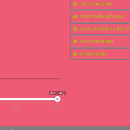
THỜI TRANG NỮ
THỰC PHẨM BỔ SUNG
THỰC PHẨM BỔ SUNG V
UNCATEGORIZED
XE ĐẨY & ĐỊU
459 550 ₫
358 413
459 550