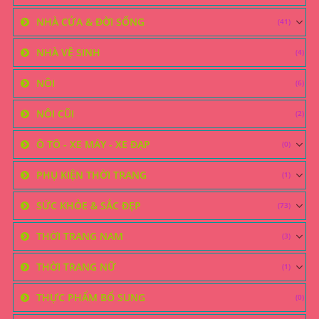
NHÀ CỬA & ĐỜI SỐNG
(41)
NHÀ VỆ SINH
(4)
NÔI
(6)
NÔI CŨI
(2)
Ô TÔ - XE MÁY - XE ĐẠP
(0)
PHỤ KIỆN THỜI TRANG
(1)
SỨC KHỎE & SẮC ĐẸP
(73)
THỜI TRANG NAM
(3)
THỜI TRANG NỮ
(1)
THỰC PHẨM BỔ SUNG
(0)