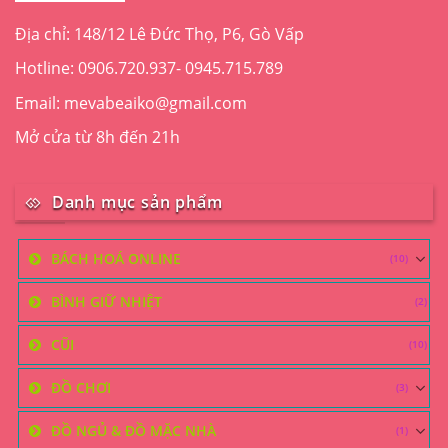
Địa chỉ: 148/12 Lê Đức Thọ, P6, Gò Vấp
Hotline: 0906.720.937- 0945.715.789
Email: mevabeaiko@gmail.com
Mở cửa từ 8h đến 21h
Danh mục sản phẩm
BÁCH HOÁ ONLINE
(10)
BÌNH GIỮ NHIỆT
(2)
CŨI
(10)
ĐỒ CHƠI
(3)
ĐỒ NGỦ & ĐỒ MẶC NHÀ
(1)