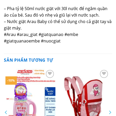
– Pha tỷ lệ 50ml nước giặt với 30l nước để ngâm quần
áo của bé. Sau đó vò nhẹ và giũ lại với nước sạch.
– Nước giặt Arau Baby có thể sử dụng cho cả giặt tay và
giặt máy.
#Arau #arau_giat #giatquanao #embe
#giatquanaoembe #nuocgiat
SẢN PHẨM TƯƠNG TỰ
-10%