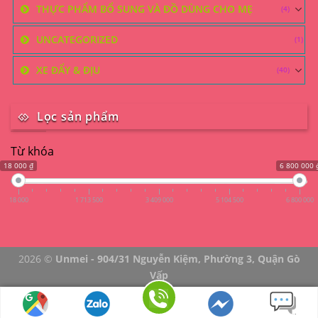
THỰC PHẨM BỔ SUNG VÀ ĐỒ DÙNG CHO MẸ
(4)
UNCATEGORIZED
(1)
XE ĐẨY & ĐỊU
(40)
Lọc sản phẩm
Từ khóa
18 000 ₫
6 800 000 
18 000
1 713 500
3 409 000
5 104 500
6 800 000
2026 ©
Unmei - 904/31 Nguyễn Kiệm, Phường 3, Quận Gò
Vấp