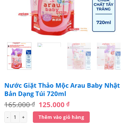
Nước Giặt Thảo Mộc Arau Baby Nhật
Bản Dạng Túi 720ml
Giá
Giá
165.000
125.000
₫
₫
gốc
hiện
Số lượng
là:
tại
Thêm vào giỏ hàng
165.000 ₫.
là: