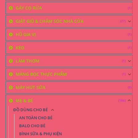
GẬY CỌ RỬA
(1)
GIẶT GIŨ & CHĂM SÓC NHÀ CỬA
(27)
HŨ GIA VỊ
(1)
KÉO
(1)
LÀM THƠM
(1)
MÀNG BỌC THỰC PHẨM
(1)
MÁY HÚT SỮA
(0)
MẸ & BÉ
(186)
ĐỒ DÙNG CHO BÉ
AN TOÀN CHO BÉ
BALO CHO BÉ
BÌNH SỮA & PHỤ KIỆN