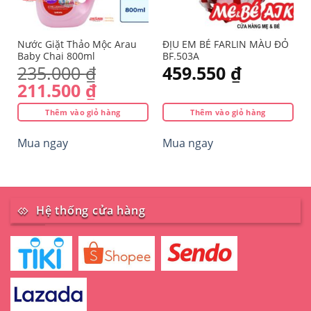
ẻ
Nước Giặt Thảo Mộc Arau
ĐỊU EM BÉ FARLIN MÀU ĐỎ
Baby Chai 800ml
BF.503A
235.000
₫
459.550
₫
Giá
Giá
211.500
₫
gốc
hiện
Thêm vào giỏ hàng
Thêm vào giỏ hàng
là:
tại
235.000 ₫.
là:
Mua ngay
Mua ngay
211.500 ₫.
Hệ thống cửa hàng