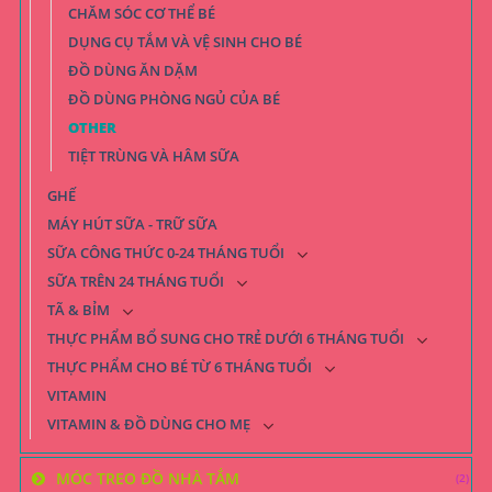
CHĂM SÓC CƠ THỂ BÉ
DỤNG CỤ TẮM VÀ VỆ SINH CHO BÉ
ĐỒ DÙNG ĂN DẶM
ĐỒ DÙNG PHÒNG NGỦ CỦA BÉ
OTHER
TIỆT TRÙNG VÀ HÂM SỮA
GHẾ
MÁY HÚT SỮA - TRỮ SỮA
SỮA CÔNG THỨC 0-24 THÁNG TUỔI
SỮA TRÊN 24 THÁNG TUỔI
TÃ & BỈM
THỰC PHẨM BỔ SUNG CHO TRẺ DƯỚI 6 THÁNG TUỔI
THỰC PHẨM CHO BÉ TỪ 6 THÁNG TUỔI
VITAMIN
VITAMIN & ĐỒ DÙNG CHO MẸ
MÓC TREO ĐỒ NHÀ TẮM
(2)