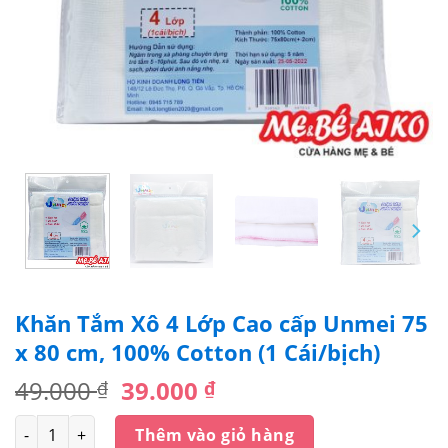
Khăn Tắm Xô 4 Lớp Cao cấp Unmei 75
x 80 cm, 100% Cotton (1 Cái/bịch)
Giá
Giá
49.000
39.000
₫
₫
gốc
hiện
Số lượng
là:
tại
Thêm vào giỏ hàng