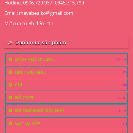
Hotline: 0906.720.937- 0945.715.789
sản
phẩm
Email: mevabeaiko@gmail.com
Mở cửa từ 8h đến 21h
Danh mục sản phẩm
BÁCH HOÁ ONLINE
(10)
BÌNH GIỮ NHIỆT
(2)
CŨI
(10)
ĐỒ CHƠI
(3)
ĐỒ NGỦ & ĐỒ MẶC NHÀ
(1)
GẬY CỌ RỬA
(1)