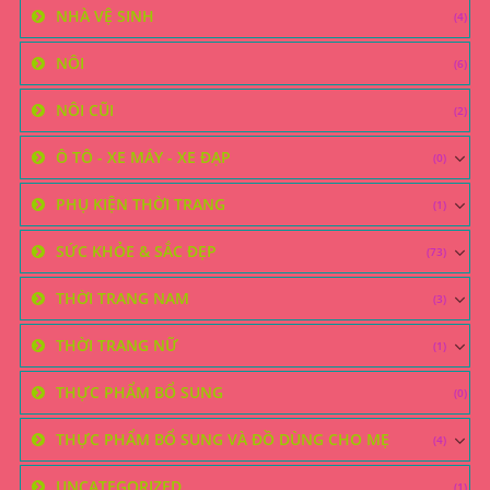
NHÀ VỆ SINH
(4)
NÔI
(6)
NÔI CŨI
(2)
Ô TÔ - XE MÁY - XE ĐẠP
(0)
PHỤ KIỆN THỜI TRANG
(1)
SỨC KHỎE & SẮC ĐẸP
(73)
THỜI TRANG NAM
(3)
THỜI TRANG NỮ
(1)
THỰC PHẨM BỔ SUNG
(0)
THỰC PHẨM BỔ SUNG VÀ ĐỒ DÙNG CHO MẸ
(4)
UNCATEGORIZED
(1)