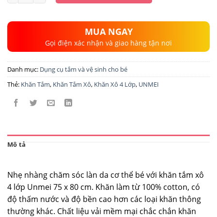
49.000 ₫.
là:
39.000 ₫.
MUA NGAY
Gọi điện xác nhận và giao hàng tận nơi
Danh mục:
Dụng cụ tắm và vệ sinh cho bé
Thẻ:
Khăn Tắm
,
Khăn Tắm Xô
,
Khăn Xô 4 Lớp
,
UNMEI
Mô tả
Nhẹ nhàng chăm sóc làn da cơ thể bé với khăn tắm xô
4 lớp Unmei 75 x 80 cm. Khăn làm từ 100% cotton, có
độ thấm nước và độ bền cao hơn các loại khăn thông
thường khác. Chất liệu vải mềm mại chắc chắn khăn