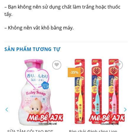
– Bạn không nên sử dụng chất làm trắng hoặc thuốc
tẩy.
– Không nên vắt khô bằng máy.
SẢN PHẨM TƯƠNG TỰ
-35%
Yêu
Yêu
thích
thích
p
SỮA TẮM GỘI TẠO BỌT
Bàn chải đánh răng Lion