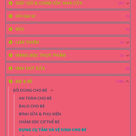
GIẶT GIŨ & CHĂM SÓC NHÀ CỬA
(27)
HŨ GIA VỊ
(1)
KÉO
(1)
LÀM THƠM
(1)
MÀNG BỌC THỰC PHẨM
(1)
MÁY HÚT SỮA
(0)
MẸ & BÉ
(186)
ĐỒ DÙNG CHO BÉ
AN TOÀN CHO BÉ
BALO CHO BÉ
BÌNH SỮA & PHỤ KIỆN
CHĂM SÓC CƠ THỂ BÉ
DỤNG CỤ TẮM VÀ VỆ SINH CHO BÉ