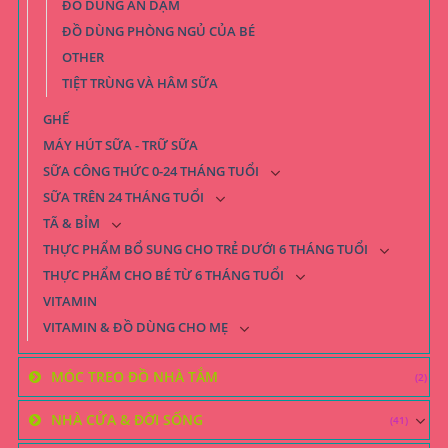
ĐỒ DÙNG ĂN DẶM
ĐỒ DÙNG PHÒNG NGỦ CỦA BÉ
OTHER
TIỆT TRÙNG VÀ HÂM SỮA
GHẾ
MÁY HÚT SỮA - TRỮ SỮA
SỮA CÔNG THỨC 0-24 THÁNG TUỔI
SỮA TRÊN 24 THÁNG TUỔI
TÃ & BỈM
THỰC PHẨM BỔ SUNG CHO TRẺ DƯỚI 6 THÁNG TUỔI
THỰC PHẨM CHO BÉ TỪ 6 THÁNG TUỔI
VITAMIN
VITAMIN & ĐỒ DÙNG CHO MẸ
MÓC TREO ĐỒ NHÀ TẮM
(2)
NHÀ CỬA & ĐỜI SỐNG
(41)