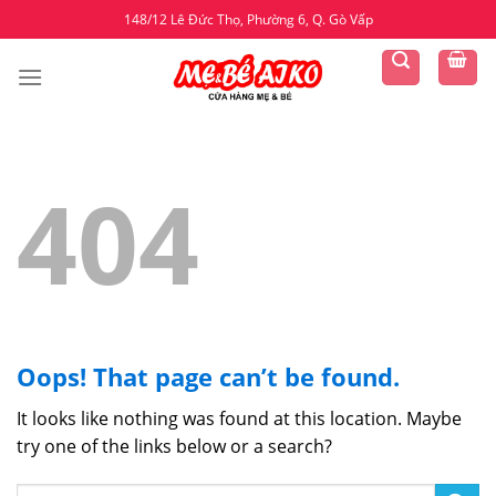
Skip
148/12 Lê Đức Thọ, Phường 6, Q. Gò Vấp
to
content
404
Oops! That page can’t be found.
It looks like nothing was found at this location. Maybe
try one of the links below or a search?