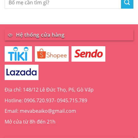
Hệ thống cửa hàng
Địa chỉ: 148/12 Lê Đức Thọ, P6, Gò Vấp
Hotline: 0906.720.937- 0945.715.789
Email: mevabeaiko@gmail.com
Mở cửa từ 8h đến 21h