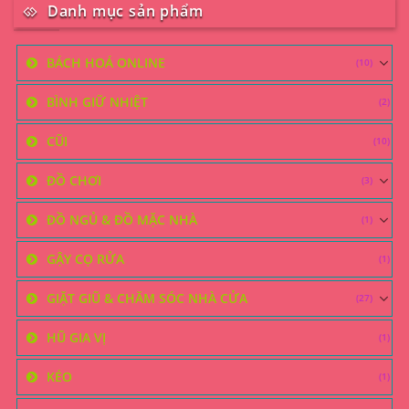
Danh mục sản phẩm
BÁCH HOÁ ONLINE
(10)
BÌNH GIỮ NHIỆT
(2)
CŨI
(10)
ĐỒ CHƠI
(3)
ĐỒ NGỦ & ĐỒ MẶC NHÀ
(1)
GẬY CỌ RỬA
(1)
GIẶT GIŨ & CHĂM SÓC NHÀ CỬA
(27)
HŨ GIA VỊ
(1)
KÉO
(1)