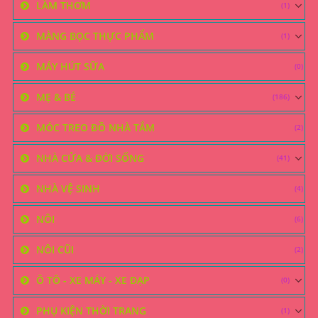
LÀM THƠM
(1)
MÀNG BỌC THỰC PHẨM
(1)
MÁY HÚT SỮA
(0)
MẸ & BÉ
(186)
MÓC TREO ĐỒ NHÀ TẮM
(2)
NHÀ CỬA & ĐỜI SỐNG
(41)
NHÀ VỆ SINH
(4)
NÔI
(6)
NÔI CŨI
(2)
Ô TÔ - XE MÁY - XE ĐẠP
(0)
PHỤ KIỆN THỜI TRANG
(1)