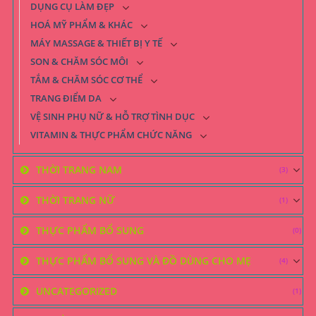
DỤNG CỤ LÀM ĐẸP
HOÁ MỸ PHẨM & KHÁC
MÁY MASSAGE & THIẾT BỊ Y TẾ
SON & CHĂM SÓC MÔI
TẮM & CHĂM SÓC CƠ THỂ
TRANG ĐIỂM DA
VỆ SINH PHỤ NỮ & HỖ TRỢ TÌNH DỤC
VITAMIN & THỰC PHẨM CHỨC NĂNG
THỜI TRANG NAM
(3)
THỜI TRANG NỮ
(1)
THỰC PHẨM BỔ SUNG
(0)
THỰC PHẨM BỔ SUNG VÀ ĐỒ DÙNG CHO MẸ
(4)
UNCATEGORIZED
(1)