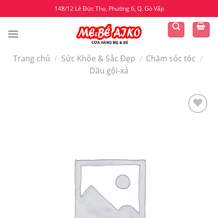
Skip
148/12 Lê Đức Thọ, Phường 6, Q. Gò Vấp
to
content
Trang chủ
/
Sức Khỏe & Sắc Đẹp
/
Chăm sóc tóc
/
Dầu gội-xả
Yêu
thích