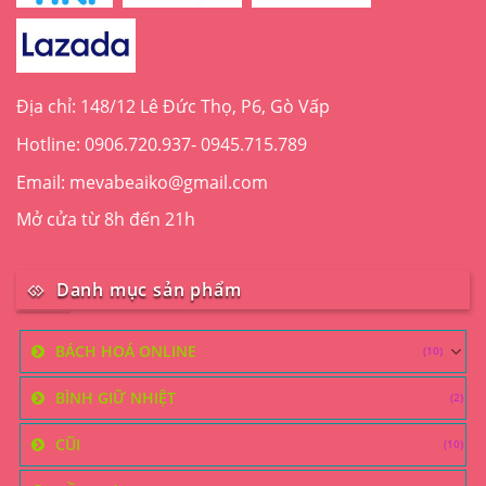
có
thể
được
chọn
trên
Địa chỉ: 148/12 Lê Đức Thọ, P6, Gò Vấp
trang
Hotline: 0906.720.937- 0945.715.789
sản
phẩm
Email: mevabeaiko@gmail.com
Mở cửa từ 8h đến 21h
Danh mục sản phẩm
BÁCH HOÁ ONLINE
(10)
BÌNH GIỮ NHIỆT
(2)
CŨI
(10)