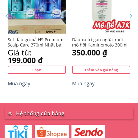
ả
Set dầu gội xả HS Premium
Dầu xả trị gàu ngứa, mùi
Scalp Care 370ml Nhật bản
mồ hôi Kaminomoto 300ml
(bộ 2 chai)
Giá từ:
350.000
₫
199.000
₫
Chọn
Thêm vào giỏ hàng
Sản
Mua ngay
Mua ngay
phẩm
này
có
nhiều
biến
Hệ thống cửa hàng
thể.
Các
tùy
chọn