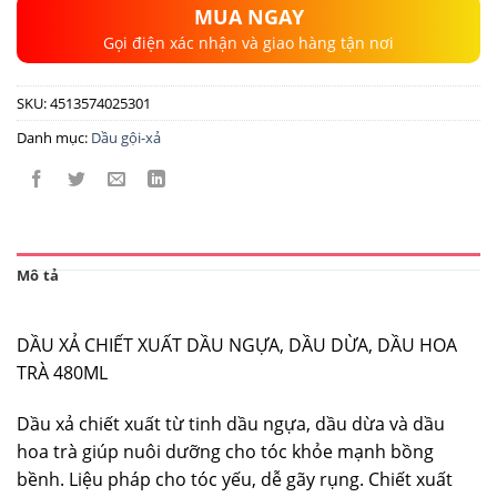
MUA NGAY
Gọi điện xác nhận và giao hàng tận nơi
SKU:
4513574025301
Danh mục:
Dầu gội-xả
Mô tả
DẦU XẢ CHIẾT XUẤT DẦU NGỰA, DẦU DỪA, DẦU HOA
TRÀ 480ML
Dầu xả chiết xuất từ tinh dầu ngựa, dầu dừa và dầu
hoa trà giúp nuôi dưỡng cho tóc khỏe mạnh bồng
bềnh. Liệu pháp cho tóc yếu, dễ gãy rụng. Chiết xuất