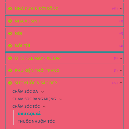
NHÀ CỬA & ĐỜI SỐNG
(41)
NHÀ VỆ SINH
(4)
NÔI
(6)
NÔI CŨI
(2)
Ô TÔ - XE MÁY - XE ĐẠP
(0)
PHỤ KIỆN THỜI TRANG
(1)
SỨC KHỎE & SẮC ĐẸP
(73)
CHĂM SÓC DA
CHĂM SÓC RĂNG MIỆNG
CHĂM SÓC TÓC
DẦU GỘI-XẢ
THUỐC NHUỘM TÓC