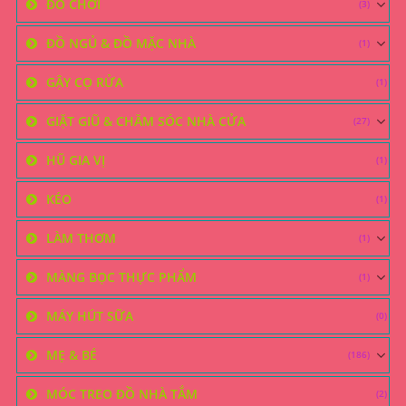
ĐỒ CHƠI
(3)
ĐỒ NGỦ & ĐỒ MẶC NHÀ
(1)
GẬY CỌ RỬA
(1)
GIẶT GIŨ & CHĂM SÓC NHÀ CỬA
(27)
HŨ GIA VỊ
(1)
KÉO
(1)
LÀM THƠM
(1)
MÀNG BỌC THỰC PHẨM
(1)
MÁY HÚT SỮA
(0)
MẸ & BÉ
(186)
MÓC TREO ĐỒ NHÀ TẮM
(2)