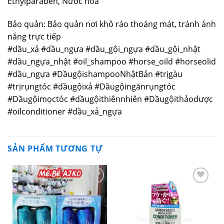
Ethylparaben, Nước hoa
Bảo quản: Bảo quản nơi khô ráo thoáng mát, tránh ánh
nắng trực tiếp
#dầu_xả #dầu_ngựa #dầu_gội_ngựa #dầu_gội_nhật
#dầu_ngựa_nhật #oil_shampoo #horse_oild #horseolid
#dầu_ngựa #DầugộishampooNhậtBản #trịgàu
#trịrụngtóc #dầugộixả #Dầugộingănrụngtóc
#Dầugộimọctóc #dầugộithiênnhiên #Dầugộithảodược
#oilconditioner #dầu_xả_ngựa
SẢN PHẨM TƯƠNG TỰ
Yêu
Yêu
thích
thích