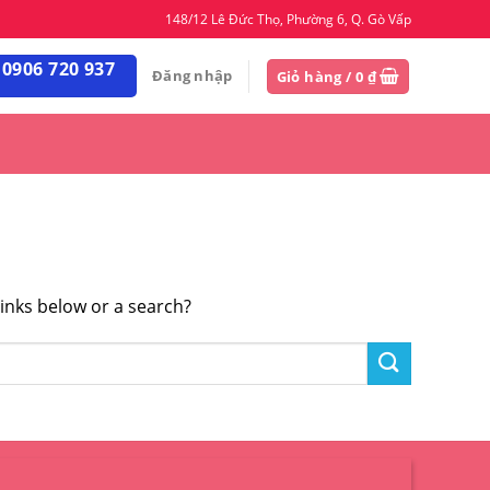
148/12 Lê Đức Thọ, Phường 6, Q. Gò Vấp
 0906 720 937
Đăng nhập
Giỏ hàng /
0
₫
links below or a search?