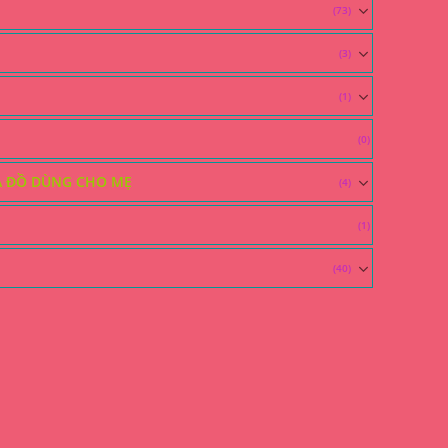
(73)
(3)
(1)
(0)
À ĐỒ DÙNG CHO MẸ
(4)
(1)
(40)