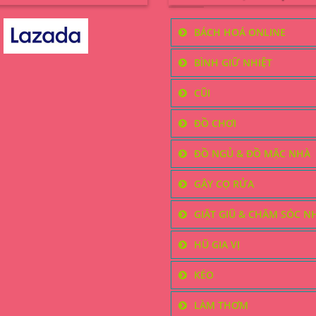
BÁCH HOÁ ONLINE
BÌNH GIỮ NHIỆT
CŨI
ĐỒ CHƠI
ĐỒ NGỦ & ĐỒ MẶC NHÀ
GẬY CỌ RỬA
GIẶT GIŨ & CHĂM SÓC N
HŨ GIA VỊ
KÉO
LÀM THƠM