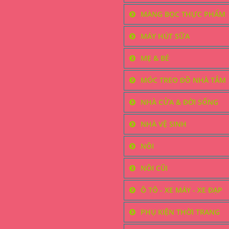
MÀNG BỌC THỰC PHẨM
MÁY HÚT SỮA
MẸ & BÉ
MÓC TREO ĐỒ NHÀ TẮM
NHÀ CỬA & ĐỜI SỐNG
NHÀ VỆ SINH
NÔI
NÔI CŨI
Ô TÔ - XE MÁY - XE ĐẠP
PHỤ KIỆN THỜI TRANG