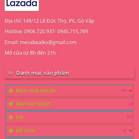
Địa chỉ: 148/12 Lê Đức Thọ, P6, Gò Vấp
Hotline: 0906.720.937- 0945.715.789
Email: mevabeaiko@gmail.com
Mở cửa từ 8h đến 21h
Danh mục sản phẩm
BÁCH HOÁ ONLINE
(10)
BÌNH GIỮ NHIỆT
(2)
CŨI
(10)
ĐỒ CHƠI
(3)