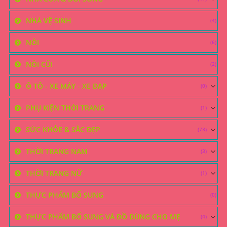
NHÀ VỆ SINH
(4)
NÔI
(6)
NÔI CŨI
(2)
Ô TÔ - XE MÁY - XE ĐẠP
(0)
PHỤ KIỆN THỜI TRANG
(1)
SỨC KHỎE & SẮC ĐẸP
(73)
THỜI TRANG NAM
(3)
THỜI TRANG NỮ
(1)
THỰC PHẨM BỔ SUNG
(0)
THỰC PHẨM BỔ SUNG VÀ ĐỒ DÙNG CHO MẸ
(4)