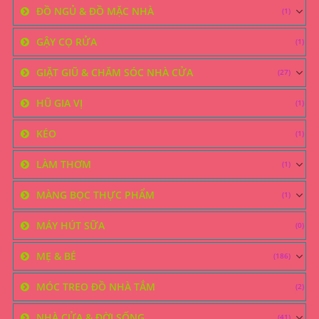
ĐỒ NGỦ & ĐỒ MẶC NHÀ
(1)
GẬY CỌ RỬA
(1)
GIẶT GIŨ & CHĂM SÓC NHÀ CỬA
(27)
HŨ GIA VỊ
(1)
KÉO
(1)
LÀM THƠM
(1)
MÀNG BỌC THỰC PHẨM
(1)
MÁY HÚT SỮA
(0)
MẸ & BÉ
(186)
MÓC TREO ĐỒ NHÀ TẮM
(2)
NHÀ CỬA & ĐỜI SỐNG
(41)