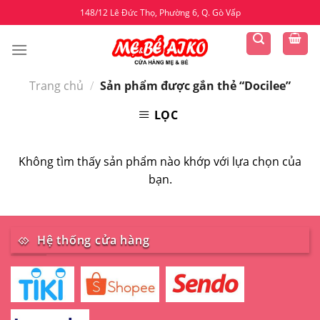
Skip
148/12 Lê Đức Thọ, Phường 6, Q. Gò Vấp
to
content
Trang chủ
/
Sản phẩm được gắn thẻ “Docilee”
LỌC
Không tìm thấy sản phẩm nào khớp với lựa chọn của
bạn.
Hệ thống cửa hàng