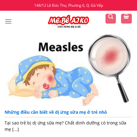
Skip
148/12 Lê Đức Thọ, Phường 6, Q. Gò Vấp
to
content
Những điều cần biết về dị ứng sữa mẹ ở trẻ nhỏ
Tại sao trẻ bị dị ứng sữa mẹ? Chất dinh dưỡng có trong sữa
mẹ [...]