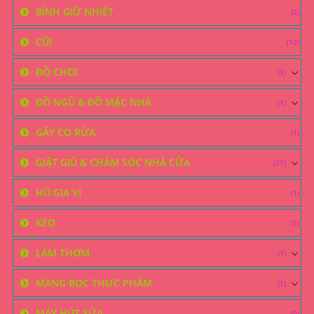
BÌNH GIỮ NHIỆT
(2)
CŨI
(10)
ĐỒ CHƠI
(3)
ĐỒ NGỦ & ĐỒ MẶC NHÀ
(1)
GẬY CỌ RỬA
(1)
GIẶT GIŨ & CHĂM SÓC NHÀ CỬA
(27)
HŨ GIA VỊ
(1)
KÉO
(1)
LÀM THƠM
(1)
MÀNG BỌC THỰC PHẨM
(1)
MÁY HÚT SỮA
(0)