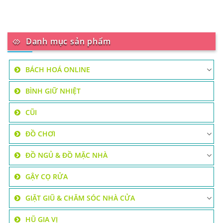
Danh mục sản phẩm
BÁCH HOÁ ONLINE
BÌNH GIỮ NHIỆT
CŨI
ĐỒ CHƠI
ĐỒ NGỦ & ĐỒ MẶC NHÀ
GẬY CỌ RỬA
GIẶT GIŨ & CHĂM SÓC NHÀ CỬA
HŨ GIA VỊ