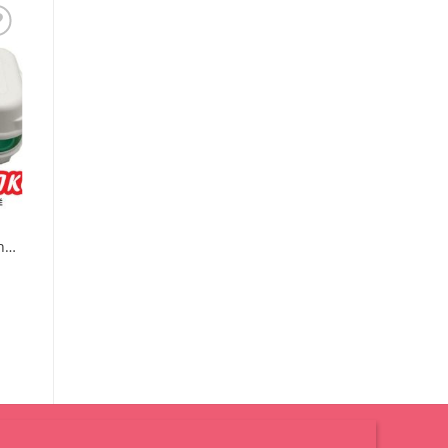
u
ch
hập