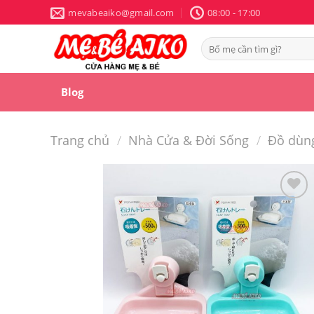
Skip
mevabeaiko@gmail.com
08:00 - 17:00
to
content
Tìm
kiếm:
Blog
Trang chủ
/
Nhà Cửa & Đời Sống
/
Đồ dùn
Yêu
thích