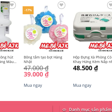
-17%
Yêu
Yêu
Yê
thích
thích
thí
bông hút
Bông tắm tạo bọt Hàng
Hộp Đựng Xà Phòng Có
tầng Màu
Nhật
Khay Hứng Kèm Nắp n
47.000
₫
48.500
₫
g nhập từ
từ Nhật
39.000
₫
Sản
Mua ngay
Mua ngay
phẩm
này
có
nhiều
biến
Danh mục sản phẩm