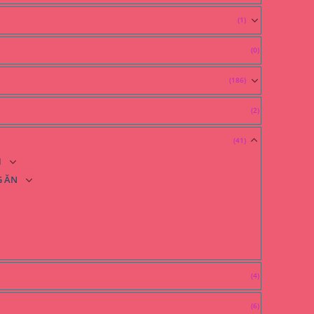
(1)
(0)
(186)
(2)
(41)
H
G ĂN
(4)
(6)