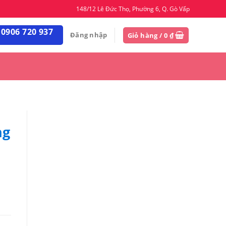
148/12 Lê Đức Thọ, Phường 6, Q. Gò Vấp
 0906 720 937
Đăng nhập
Giỏ hàng /
0
₫
ng