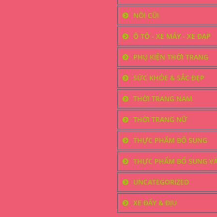
NÔI CŨI
Ô TÔ - XE MÁY - XE ĐẠP
PHỤ KIỆN THỜI TRANG
SỨC KHỎE & SẮC ĐẸP
THỜI TRANG NAM
THỜI TRANG NỮ
THỰC PHẨM BỔ SUNG
THỰC PHẨM BỔ SUNG V
UNCATEGORIZED
XE ĐẨY & ĐỊU