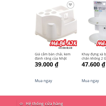
Yêu
thích
Giá cắm bàn chải, kem
Khay đựng xà 
đánh răng của Nhật
chân không 2 
39.000
₫
47.600
₫
Trắng Jabu hàn
Nhật
Mua ngay
Mua ngay
Hệ thống cửa hàng