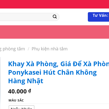
Tư Vấn:
g phòng tắm
/
Phụ kiện nhà tắm
Khay Xà Phòng, Giá Để Xà Phò
Ponykasei Hút Chân Không
Hàng Nhật
40.000
₫
MÀU SẮC