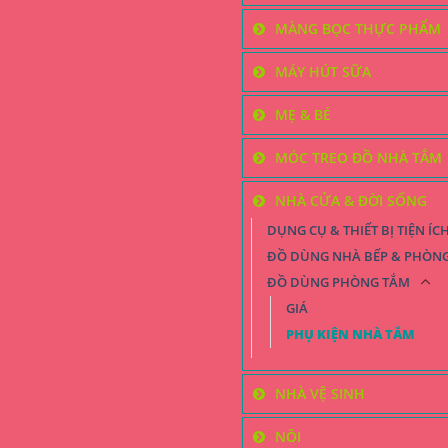
MÀNG BỌC THỰC PHẨM
MÁY HÚT SỮA
MẸ & BÉ
MÓC TREO ĐỒ NHÀ TẮM
NHÀ CỬA & ĐỜI SỐNG
DỤNG CỤ & THIẾT BỊ TIỆN ÍC
ĐỒ DÙNG NHÀ BẾP & PHÒN
ĐỒ DÙNG PHÒNG TẮM
GIÁ
PHỤ KIỆN NHÀ TẮM
NHÀ VỆ SINH
NÔI