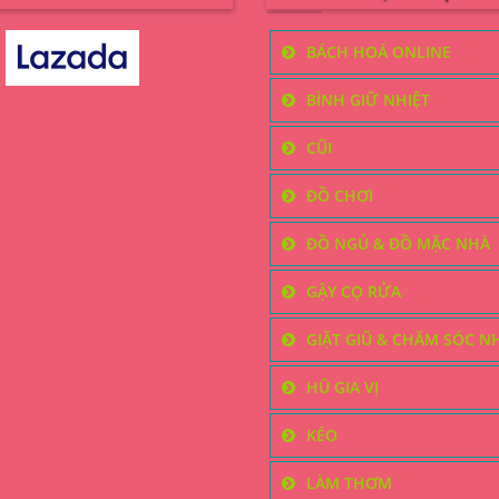
thể.
Các
BÁCH HOÁ ONLINE
tùy
chọn
BÌNH GIỮ NHIỆT
có
thể
CŨI
được
chọn
ĐỒ CHƠI
trên
trang
ĐỒ NGỦ & ĐỒ MẶC NHÀ
sản
GẬY CỌ RỬA
phẩm
GIẶT GIŨ & CHĂM SÓC N
HŨ GIA VỊ
KÉO
LÀM THƠM