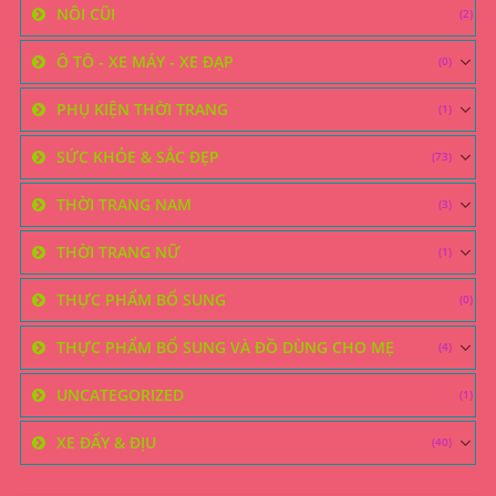
NÔI CŨI
(2)
Ô TÔ - XE MÁY - XE ĐẠP
(0)
PHỤ KIỆN THỜI TRANG
(1)
SỨC KHỎE & SẮC ĐẸP
(73)
THỜI TRANG NAM
(3)
THỜI TRANG NỮ
(1)
THỰC PHẨM BỔ SUNG
(0)
THỰC PHẨM BỔ SUNG VÀ ĐỒ DÙNG CHO MẸ
(4)
UNCATEGORIZED
(1)
XE ĐẨY & ĐỊU
(40)