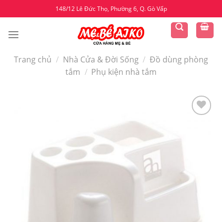
Skip
148/12 Lê Đức Thọ, Phường 6, Q. Gò Vấp
to
content
Trang chủ
/
Nhà Cửa & Đời Sống
/
Đồ dùng phòng
tắm
/
Phụ kiện nhà tắm
Yêu
thích