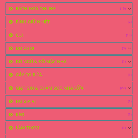
BÁCH HOÁ ONLINE
(10)
BÌNH GIỮ NHIỆT
(2)
CŨI
(10)
ĐỒ CHƠI
(3)
ĐỒ NGỦ & ĐỒ MẶC NHÀ
(1)
GẬY CỌ RỬA
(1)
GIẶT GIŨ & CHĂM SÓC NHÀ CỬA
(27)
HŨ GIA VỊ
(1)
KÉO
(1)
LÀM THƠM
(1)