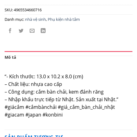
SKU:
4965534660716
Danh mục:
nhà vệ sinh
,
Phụ kiện nhà tắm
Mô tả
“- Kích thước: 13.0 x 10.2 x 8.0 (cm)
– Chất liệu: nhựa cao cấp
– Công dụng: cắm bàn chải, kem đánh răng
– Nhập khẩu trực tiếp từ Nhật. Sản xuất tại Nhật.”
#giácắm #cắmbànchải #giá_cắm_bàn_chải_nhật
#giacam #japan #konbini