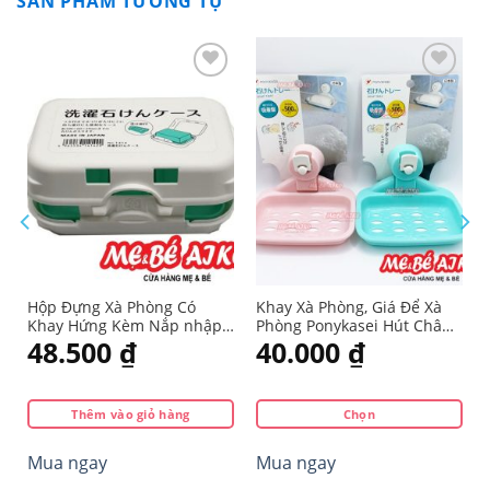
SẢN PHẨM TƯƠNG TỰ
Yêu
Yêu
thích
thích
Hộp Đựng Xà Phòng Có
Khay Xà Phòng, Giá Để Xà
Khay Hứng Kèm Nắp nhập
Phòng Ponykasei Hút Chân
từ Nhật
Không Hàng Nhật
48.500
₫
40.000
₫
Thêm vào giỏ hàng
Chọn
Sản
Mua ngay
Mua ngay
phẩm
này