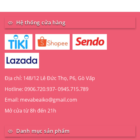
có
nhiều
biến
Hệ thống cửa hàng
thể.
Các
tùy
chọn
có
thể
được
chọn
trên
Địa chỉ: 148/12 Lê Đức Thọ, P6, Gò Vấp
trang
Hotline: 0906.720.937- 0945.715.789
sản
phẩm
Email: mevabeaiko@gmail.com
Mở cửa từ 8h đến 21h
Danh mục sản phẩm