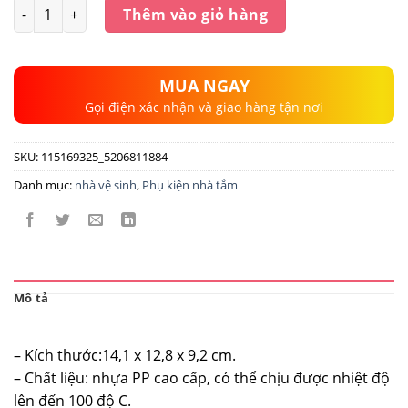
Số lượng
Thêm vào giỏ hàng
MUA NGAY
Gọi điện xác nhận và giao hàng tận nơi
SKU:
115169325_5206811884
Danh mục:
nhà vệ sinh
,
Phụ kiện nhà tắm
Mô tả
– Kích thước:14,1 x 12,8 x 9,2 cm.
– Chất liệu: nhựa PP cao cấp, có thể chịu được nhiệt độ
lên đến 100 độ C.