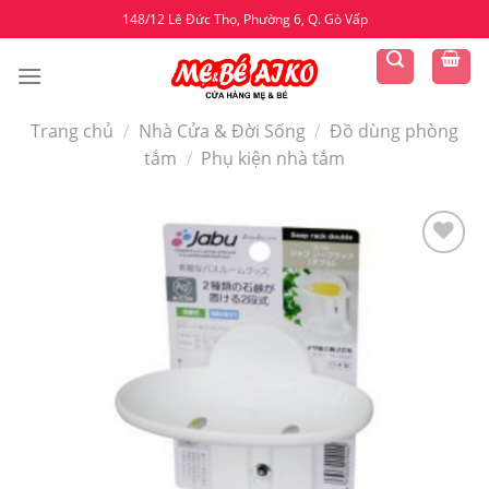
Skip
148/12 Lê Đức Thọ, Phường 6, Q. Gò Vấp
to
content
Trang chủ
/
Nhà Cửa & Đời Sống
/
Đồ dùng phòng
tắm
/
Phụ kiện nhà tắm
Yêu
thích