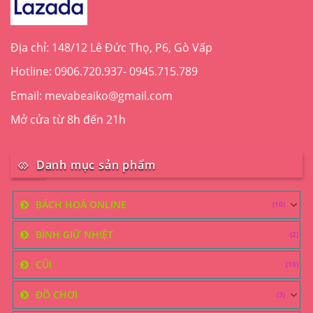
thể
được
chọn
trên
Địa chỉ: 148/12 Lê Đức Thọ, P6, Gò Vấp
trang
Hotline: 0906.720.937- 0945.715.789
sản
phẩm
Email: mevabeaiko@gmail.com
Mở cửa từ 8h đến 21h
Danh mục sản phẩm
BÁCH HOÁ ONLINE
(10)
BÌNH GIỮ NHIỆT
(2)
CŨI
(10)
ĐỒ CHƠI
(3)