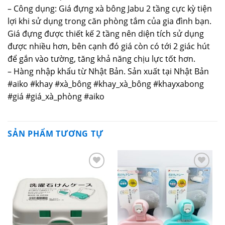
– Công dụng: Giá đựng xà bông Jabu 2 tầng cực kỳ tiện
lợi khi sử dụng trong căn phòng tắm của gia đình bạn.
Giá đựng được thiết kế 2 tầng nên diện tích sử dụng
được nhiều hơn, bên cạnh đó giá còn có tới 2 giác hút
để gắn vào tường, tăng khả năng chịu lực tốt hơn.
– Hàng nhập khẩu từ Nhật Bản. Sản xuất tại Nhật Bản
#aiko #khay #xà_bông #khay_xà_bông #khayxabong
#giá #giá_xà_phòng #aiko
SẢN PHẨM TƯƠNG TỰ
Yêu
Yêu
thích
thích