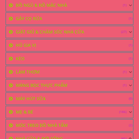
ĐỒ NGỦ & ĐỒ MẶC NHÀ
(1)
GẬY CỌ RỬA
(1)
GIẶT GIŨ & CHĂM SÓC NHÀ CỬA
(27)
HŨ GIA VỊ
(1)
KÉO
(1)
LÀM THƠM
(1)
MÀNG BỌC THỰC PHẨM
(1)
MÁY HÚT SỮA
(0)
MẸ & BÉ
(186)
MÓC TREO ĐỒ NHÀ TẮM
(2)
NHÀ CỬA & ĐỜI SỐNG
(41)