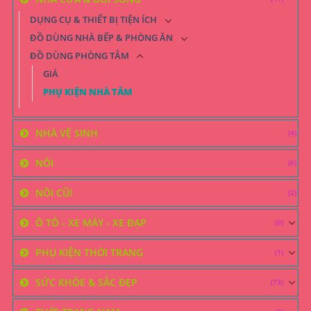
DỤNG CỤ & THIẾT BỊ TIỆN ÍCH
ĐỒ DÙNG NHÀ BẾP & PHÒNG ĂN
ĐỒ DÙNG PHÒNG TẮM
GIÁ
PHỤ KIỆN NHÀ TẮM
NHÀ VỆ SINH
(4)
NÔI
(6)
NÔI CŨI
(2)
Ô TÔ - XE MÁY - XE ĐẠP
(0)
PHỤ KIỆN THỜI TRANG
(1)
SỨC KHỎE & SẮC ĐẸP
(73)