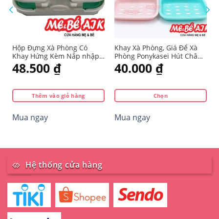
Hộp Đựng Xà Phòng Có
Khay Xà Phòng, Giá Để Xà
Khay Hứng Kèm Nắp nhập
Phòng Ponykasei Hút Chân
từ Nhật
Không Hàng Nhật
48.500
₫
40.000
₫
Thêm vào giỏ hàng
Chọn
Sản
Mua ngay
Mua ngay
phẩm
này
có
nhiều
biến
Hệ thống cửa hàng
thể.
Các
tùy
chọn
có