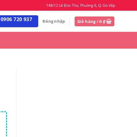
148/12 Lê Đức Thọ, Phường 6, Q. Gò Vấp
 0906 720 937
Đăng nhập
Giỏ hàng /
0
₫