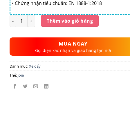
• Chứng nhận tiêu chuẩn: EN 1888-1:2018
Số lượng
Thêm vào giỏ hàng
MUA NGAY
Gọi điện xác nhận và giao hàng tận nơi
Danh mục:
Xe đẩy
Thẻ:
joie