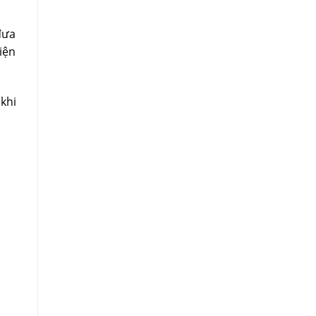
đưa
iện
 khi