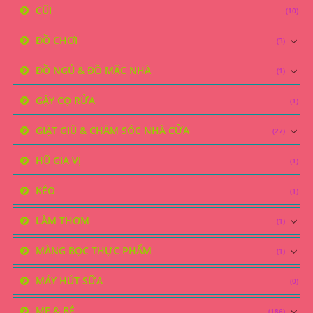
CŨI
(10)
ĐỒ CHƠI
(3)
ĐỒ NGỦ & ĐỒ MẶC NHÀ
(1)
GẬY CỌ RỬA
(1)
GIẶT GIŨ & CHĂM SÓC NHÀ CỬA
(27)
HŨ GIA VỊ
(1)
KÉO
(1)
LÀM THƠM
(1)
MÀNG BỌC THỰC PHẨM
(1)
MÁY HÚT SỮA
(0)
MẸ & BÉ
(186)