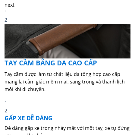
next
1
2
TAY CẦM BẰNG DA CAO CẤP
Tay cầm được làm từ chất liệu da tổng hợp cao cấp
mang lại cảm giác mềm mại, sang trọng và thanh lịch
mỗi khi di chuyển.
1
2
GẤP XE DỄ DÀNG
Dễ dàng gấp xe trong nháy mắt với một tay, xe tự đứng