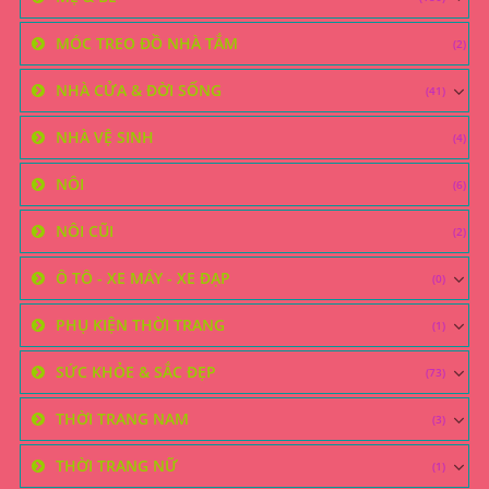
MÓC TREO ĐỒ NHÀ TẮM
(2)
NHÀ CỬA & ĐỜI SỐNG
(41)
NHÀ VỆ SINH
(4)
NÔI
(6)
NÔI CŨI
(2)
Ô TÔ - XE MÁY - XE ĐẠP
(0)
PHỤ KIỆN THỜI TRANG
(1)
SỨC KHỎE & SẮC ĐẸP
(73)
THỜI TRANG NAM
(3)
THỜI TRANG NỮ
(1)