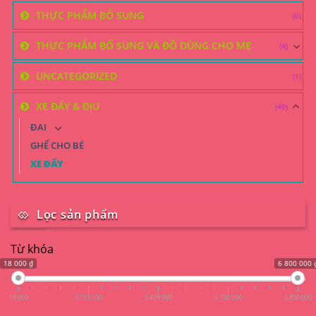
THỰC PHẨM BỔ SUNG
(0)
THỰC PHẨM BỔ SUNG VÀ ĐỒ DÙNG CHO MẸ
(4)
UNCATEGORIZED
(1)
XE ĐẨY & ĐỊU
(40)
ĐAI
GHẾ CHO BÉ
XE ĐẨY
Lọc sản phẩm
Từ khóa
18 000 ₫
6 800 000 
18 000
1 713 500
3 409 000
5 104 500
6 800 000