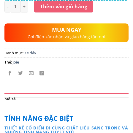
Số lượng
Thêm vào giỏ hàng
MUA NGAY
Gọi điện xác nhận và giao hàng tận nơi
Danh mục:
Xe đẩy
Thẻ:
joie
Mô tả
TÍNH NĂNG ĐẶC BIỆT
THIẾT KẾ CỔ ĐIỂN ĐI CÙNG CHẤT LIỆU SANG TRỌNG VÀ
NHỮNG TÍNH NĂNG TUYỆT VỜI