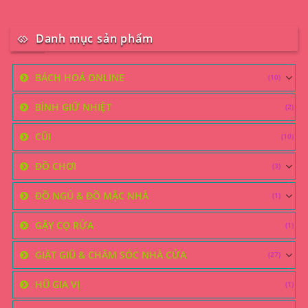
Danh mục sản phẩm
BÁCH HOÁ ONLINE
(10)
BÌNH GIỮ NHIỆT
(2)
CŨI
(10)
ĐỒ CHƠI
(3)
ĐỒ NGỦ & ĐỒ MẶC NHÀ
(1)
GẬY CỌ RỬA
(1)
GIẶT GIŨ & CHĂM SÓC NHÀ CỬA
(27)
HŨ GIA VỊ
(1)