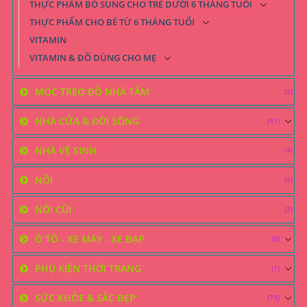
THỰC PHẨM BỔ SUNG CHO TRẺ DƯỚI 6 THÁNG TUỔI
THỰC PHẨM CHO BÉ TỪ 6 THÁNG TUỔI
VITAMIN
VITAMIN & ĐỒ DÙNG CHO MẸ
MÓC TREO ĐỒ NHÀ TẮM
(2)
NHÀ CỬA & ĐỜI SỐNG
(41)
NHÀ VỆ SINH
(4)
NÔI
(6)
NÔI CŨI
(2)
Ô TÔ - XE MÁY - XE ĐẠP
(0)
PHỤ KIỆN THỜI TRANG
(1)
SỨC KHỎE & SẮC ĐẸP
(73)