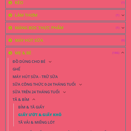
KÉO
(1)
LÀM THƠM
(1)
MÀNG BỌC THỰC PHẨM
(1)
MÁY HÚT SỮA
(0)
MẸ & BÉ
(186)
ĐỒ DÙNG CHO BÉ
GHẾ
MÁY HÚT SỮA - TRỮ SỮA
SỮA CÔNG THỨC 0-24 THÁNG TUỔI
SỮA TRÊN 24 THÁNG TUỔI
TÃ & BỈM
BỈM & TÃ GIẤY
GIẤY ƯỚT & GIẤY KHÔ
TÃ VẢI & MIẾNG LÓT