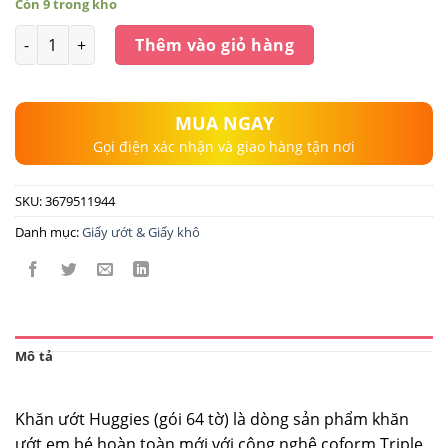
Còn 9 trong kho
Số lượng
Thêm vào giỏ hàng
MUA NGAY
Gọi điện xác nhận và giao hàng tận nơi
SKU:
3679511944
Danh mục:
Giấy ướt & Giấy khô
Mô tả
Khăn ướt Huggies (gói 64 tờ) là dòng sản phẩm khăn
ướt em bé hoàn toàn mới với công nghệ coform Triple