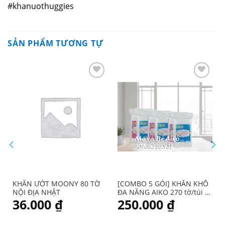
#khanuothuggies
SẢN PHẨM TƯƠNG TỰ
KHĂN ƯỚT MOONY 80 TỜ
[COMBO 5 GÓI] KHĂN KHÔ
NỘI ĐỊA NHẬT
ĐA NĂNG AIKO 270 tờ/túi x
5 túi
36.000
₫
250.000
₫