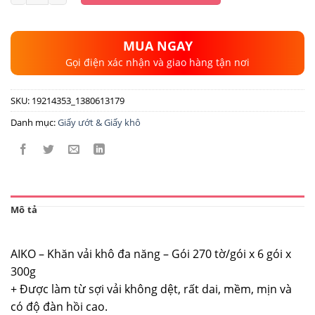
250.000 ₫.
là:
210.000 ₫.
MUA NGAY
Gọi điện xác nhận và giao hàng tận nơi
SKU:
19214353_1380613179
Danh mục:
Giấy ướt & Giấy khô
Mô tả
AIKO – Khăn vải khô đa năng – Gói 270 tờ/gói x 6 gói x
300g
+ Được làm từ sợi vải không dệt, rất dai, mềm, mịn và
có độ đàn hồi cao.