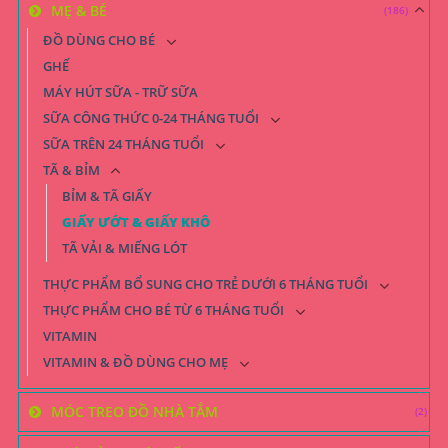
MẸ & BÉ
(186)
ĐỒ DÙNG CHO BÉ
GHẾ
MÁY HÚT SỮA - TRỮ SỮA
SỮA CÔNG THỨC 0-24 THÁNG TUỔI
SỮA TRÊN 24 THÁNG TUỔI
TÃ & BỈM
BỈM & TÃ GIẤY
GIẤY ƯỚT & GIẤY KHÔ
TÃ VẢI & MIẾNG LÓT
THỰC PHẨM BỔ SUNG CHO TRẺ DƯỚI 6 THÁNG TUỔI
THỰC PHẨM CHO BÉ TỪ 6 THÁNG TUỔI
VITAMIN
VITAMIN & ĐỒ DÙNG CHO MẸ
MÓC TREO ĐỒ NHÀ TẮM
(2)