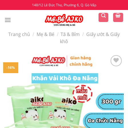
Skip
148/12 Lê Đức Thọ, Phường 6, Q. Gò Vấp
to
content
Trang chủ
/
Mẹ & Bé
/
Tã & Bỉm
/
Giấy ướt & Giấy
khô
-16%
Yêu
thích