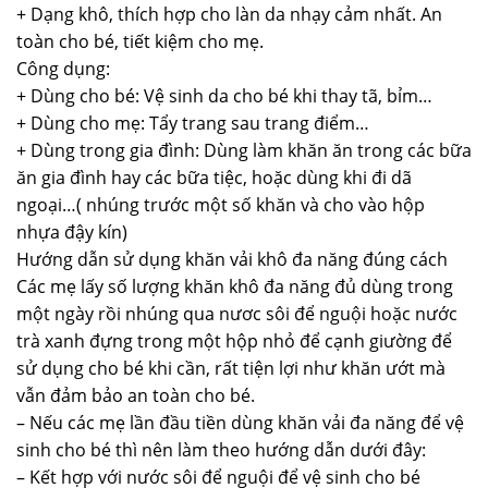
+ Dạng khô, thích hợp cho làn da nhạy cảm nhất. An
toàn cho bé, tiết kiệm cho mẹ.
Công dụng:
+ Dùng cho bé: Vệ sinh da cho bé khi thay tã, bỉm…
+ Dùng cho mẹ: Tẩy trang sau trang điểm…
+ Dùng trong gia đình: Dùng làm khăn ăn trong các bữa
ăn gia đình hay các bữa tiệc, hoặc dùng khi đi dã
ngoại…( nhúng trước một số khăn và cho vào hộp
nhựa đậy kín)
Hướng dẫn sử dụng khăn vải khô đa năng đúng cách
Các mẹ lấy số lượng khăn khô đa năng đủ dùng trong
một ngày rồi nhúng qua nươc sôi để nguội hoặc nước
trà xanh đựng trong một hộp nhỏ để cạnh giường để
sử dụng cho bé khi cần, rất tiện lợi như khăn ướt mà
vẫn đảm bảo an toàn cho bé.
– Nếu các mẹ lần đầu tiền dùng khăn vải đa năng để vệ
sinh cho bé thì nên làm theo hướng dẫn dưới đây:
– Kết hợp với nước sôi để nguội để vệ sinh cho bé