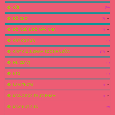
CŨI
(10)
ĐỒ CHƠI
(3)
ĐỒ NGỦ & ĐỒ MẶC NHÀ
(1)
GẬY CỌ RỬA
(1)
GIẶT GIŨ & CHĂM SÓC NHÀ CỬA
(27)
HŨ GIA VỊ
(1)
KÉO
(1)
LÀM THƠM
(1)
MÀNG BỌC THỰC PHẨM
(1)
MÁY HÚT SỮA
(0)