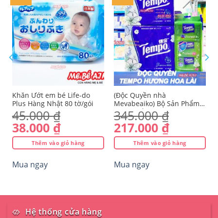
Yêu
Yêu
thích
thích
Khăn Ướt em bé Life-do
(Độc Quyền nhà
Plus Hàng Nhật 80 tờ/gói
Mevabeaiko) Bộ Sản Phẩm
Khăn Giấy TEMPO HƯƠNG
45.000
₫
345.000
₫
HOA NHÀI, An toàn hương
Giá
Giá
Giá
Giá
38.000
₫
217.000
₫
Dịu Nhẹ
gốc
hiện
gốc
hiện
Thêm vào giỏ hàng
Thêm vào giỏ hàng
là:
tại
là:
tại
45.000 ₫.
là:
345.000 ₫.
là:
Mua ngay
Mua ngay
38.000 ₫.
217.000 
Hệ thống cửa hàng