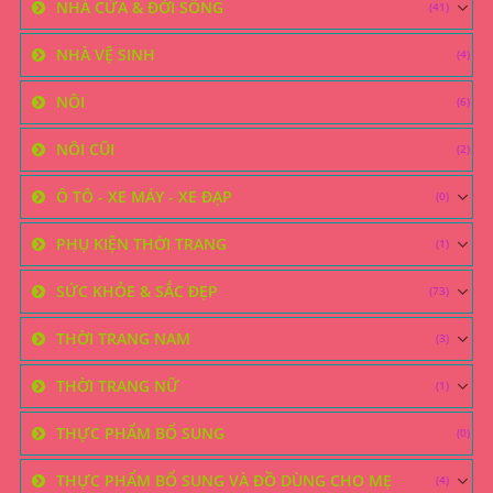
NHÀ CỬA & ĐỜI SỐNG
(41)
NHÀ VỆ SINH
(4)
NÔI
(6)
NÔI CŨI
(2)
Ô TÔ - XE MÁY - XE ĐẠP
(0)
PHỤ KIỆN THỜI TRANG
(1)
SỨC KHỎE & SẮC ĐẸP
(73)
THỜI TRANG NAM
(3)
THỜI TRANG NỮ
(1)
THỰC PHẨM BỔ SUNG
(0)
THỰC PHẨM BỔ SUNG VÀ ĐỒ DÙNG CHO MẸ
(4)