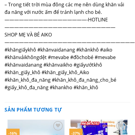
– Trong tiết trời mùa đông các mẹ nên dùng khăn vải
đa năng với nước ấm để tránh lạnh cho bé.
—————————————————-HOTLINE
———————————————————————
SHOP MẸ VÀ BÉ AIKO
———————————————————————————
#khăngiấykhô #khănvaidanang #khănkhô #aiko
#khănvảikhôngdệt #mevabe #đồchobé #mevabe
#khănvaidanang #khănvaikho #giấyướtkhô
#khăn_giấy_khô #khăn_giấy_khô_Aiko
#khăn_khô_đa_năng #khăn_khô_đa_năng_cho_bé
#giấy_khô_đa_năng #khankho #khăn_khô
SẢN PHẨM TƯƠNG TỰ
-16%
-37%