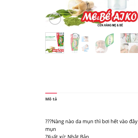
Mô tả
???Nàng nào da mụn thì bơi hết vào đây
mụn
?️Xuất xứ: Nhật Bản