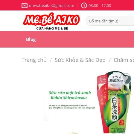
Skip
mevabeaiko@gmail.com
08:00 - 17:00
to
content
Tìm
kiếm:
Blog
Trang chủ
/
Sức Khỏe & Sắc Đẹp
/
Chăm s