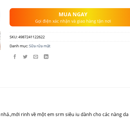
MUA NGAY
Gọi điện xác nhận và giao hàng tận nơi
SKU:
4987241122622
Danh mục:
Sữa rửa mặt
 nhá.,mới rinh về một em srm siêu iu dành cho các nàng da