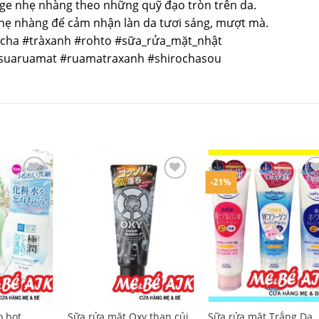
age nhẹ nhàng theo những quỹ đạo tròn trên da.
hẹ nhàng để cảm nhận làn da tươi sáng, mượt mà.
cha #tràxanh #rohto #sữa_rửa_mặt_nhật
#suaruamat #ruamatraxanh #shirochasou
-21%
o bọt
Sữa rửa mặt Oxy than củi
Sữa rửa mặt Trắng Da