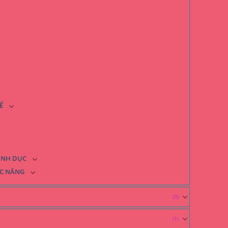
Ế
TÌNH DỤC
ỨC NĂNG
(3)
(1)