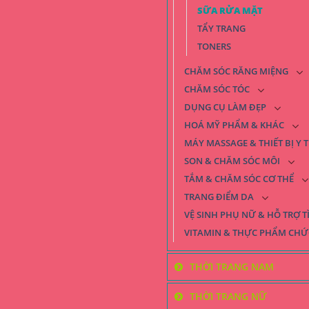
SỮA RỬA MẶT
TẨY TRANG
TONERS
CHĂM SÓC RĂNG MIỆNG
CHĂM SÓC TÓC
DỤNG CỤ LÀM ĐẸP
HOÁ MỸ PHẨM & KHÁC
MÁY MASSAGE & THIẾT BỊ Y T
SON & CHĂM SÓC MÔI
TẮM & CHĂM SÓC CƠ THỂ
TRANG ĐIỂM DA
VỆ SINH PHỤ NỮ & HỖ TRỢ 
VITAMIN & THỰC PHẨM CH
THỜI TRANG NAM
THỜI TRANG NỮ