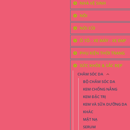
NHÀ VỆ SINH
NÔI
NÔI CŨI
Ô TÔ - XE MÁY - XE ĐẠP
PHỤ KIỆN THỜI TRANG
SỨC KHỎE & SẮC ĐẸP
CHĂM SÓC DA
BỘ CHĂM SÓC DA
KEM CHỐNG NẮNG
KEM ĐẶC TRỊ
KEM VÀ SỮA DƯỠNG DA
KHÁC
MẶT NẠ
SERUM