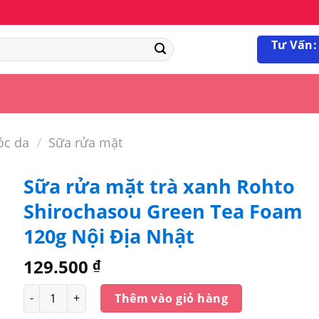
Tư Vấn:
óc da
/
Sữa rửa mặt
Sữa rửa mặt trà xanh Rohto
Shirochasou Green Tea Foam
120g Nội Địa Nhật
129.500
₫
Số lượng
Thêm vào giỏ hàng