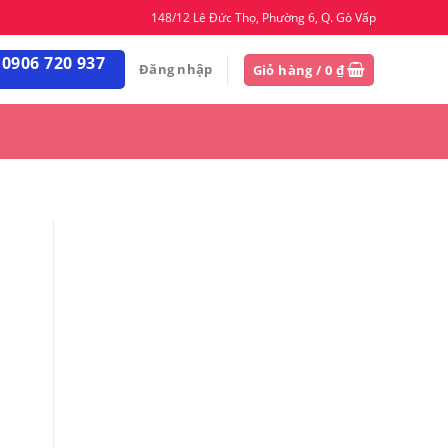
148/12 Lê Đức Thọ, Phường 6, Q. Gò Vấp
 0906 720 937
Đăng nhập
Giỏ hàng /
0
₫