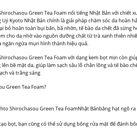
hirochasou Green Tea Foam nổi tiếng Nhật Bản với chiết x
 Uji Kyoto Nhật Bản chính là giải pháp chăm sóc da hoàn h
i bỏ hoàn toàn bụi bẩn, bã nhờn, tế bào da chết đã sừng 
iêm cho da nhờ vào nguồn dưỡng chất từ trà xanh thiên nhiê
và ngăn ngừa mụn hình thành hiệu quả.
Shirochasou Green Tea Foam với dạng kem bọt mịn còn giú
n bề mặt da, giúp làm sạch sâu lỗ chân lông và tế bào chê
ạch và trắng sáng
sou Green Tea Foam?
ohto Shirochasou Green Tea FoamNhật Bảnbằng hạt ngô ra
 tạo bọt, bạn cũng có thể sử dụng bông rửa mặt để đánh b