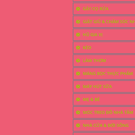
sản
GẬY CỌ RỬA
phẩm
GIẶT GIŨ & CHĂM SÓC N
HŨ GIA VỊ
KÉO
LÀM THƠM
MÀNG BỌC THỰC PHẨM
MÁY HÚT SỮA
MẸ & BÉ
MÓC TREO ĐỒ NHÀ TẮM
NHÀ CỬA & ĐỜI SỐNG