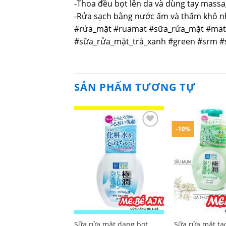
-Thoa đều bọt lên da và dùng tay mass
-Rửa sạch bằng nước ấm và thấm khô n
#rửa_mặt #ruamat #sữa_rửa_mặt #mat
#sữa_rửa_mặt_trà_xanh #green #srm 
SẢN PHẨM TƯƠNG TỰ
-10%
Sữa rửa mặt dạng bọt
Sữa rửa mặt tạ