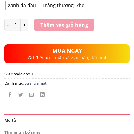
Xanh da dầu
Trắng thường- khô
Số lượng
Thêm vào giỏ hàng
MUA NGAY
Gọi điện xác nhận và giao hàng tận nơi
SKU:
hadalabo-1
Danh mục:
Sữa rửa mặt
Mô tả
Thông tin bổ sung