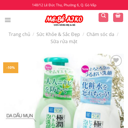
Skip
148/12 Lê Đức Thọ, Phường 6, Q. Gò Vấp
to
content
Trang chủ
/
Sức Khỏe & Sắc Đẹp
/
Chăm sóc da
/
Sữa rửa mặt
-10%
Yêu
thích