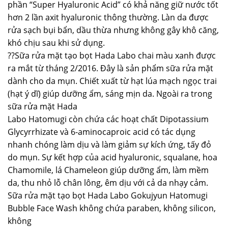
phần “Super Hyaluronic Acid” có khả năng giữ nước tốt
hơn 2 lần axit hyaluronic thông thường. Làn da được
rửa sạch bụi bẩn, dầu thừa nhưng không gây khô căng,
khó chịu sau khi sử dụng.
??Sữa rửa mặt tạo bọt Hada Labo chai màu xanh được
ra mắt từ tháng 2/2016. Đây là sản phẩm sữa rửa mặt
dành cho da mụn. Chiết xuất từ hạt lúa mạch ngọc trai
(hạt ý dĩ) giúp dưỡng ẩm, sáng mịn da. Ngoài ra trong
sữa rửa mặt Hada
Labo Hatomugi còn chứa các hoạt chất Dipotassium
Glycyrrhizate và 6-aminocaproic acid có tác dụng
nhanh chóng làm dịu và làm giảm sự kích ứng, tấy đỏ
do mụn. Sự kết hợp của acid hyaluronic, squalane, hoa
Chamomile, lá Chameleon giúp dưỡng ẩm, làm mềm
da, thu nhỏ lỗ chân lông, êm dịu với cả da nhạy cảm.
Sữa rửa mặt tạo bọt Hada Labo Gokujyun Hatomugi
Bubble Face Wash không chứa paraben, không silicon,
không