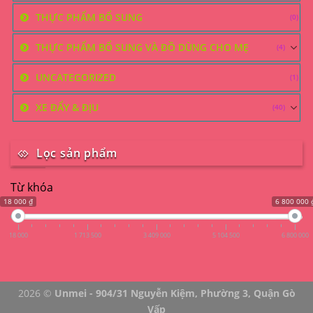
THỰC PHẨM BỔ SUNG
(0)
THỰC PHẨM BỔ SUNG VÀ ĐỒ DÙNG CHO MẸ
(4)
UNCATEGORIZED
(1)
XE ĐẨY & ĐỊU
(40)
Lọc sản phẩm
Từ khóa
18 000 ₫
6 800 000 
18 000
1 713 500
3 409 000
5 104 500
6 800 000
2026 ©
Unmei - 904/31 Nguyễn Kiệm, Phường 3, Quận Gò
Vấp