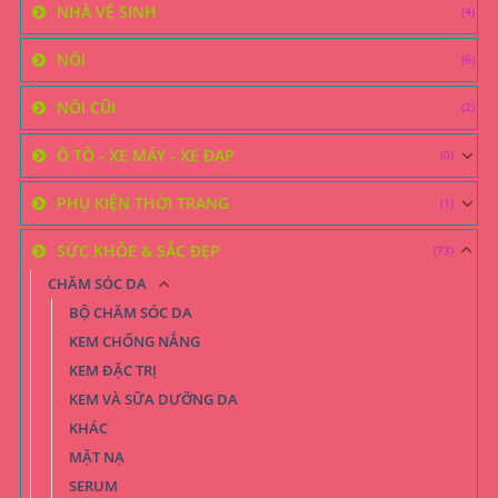
NHÀ VỆ SINH
(4)
NÔI
(6)
NÔI CŨI
(2)
Ô TÔ - XE MÁY - XE ĐẠP
(0)
PHỤ KIỆN THỜI TRANG
(1)
SỨC KHỎE & SẮC ĐẸP
(73)
CHĂM SÓC DA
BỘ CHĂM SÓC DA
KEM CHỐNG NẮNG
KEM ĐẶC TRỊ
KEM VÀ SỮA DƯỠNG DA
KHÁC
MẶT NẠ
SERUM