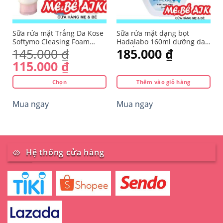
o
Sữa rửa mặt Trắng Da Kose
Sữa rửa mặt dạng bọt
Softymo Cleasing Foam
Hadalabo 160ml dưỡng da,
190g
cấp ẩm
145.000
₫
185.000
₫
115.000
₫
Chọn
Thêm vào giỏ hàng
Sản
Mua ngay
Mua ngay
phẩm
này
có
nhiều
biến
Hệ thống cửa hàng
thể.
Các
tùy
chọn
có
thể
được