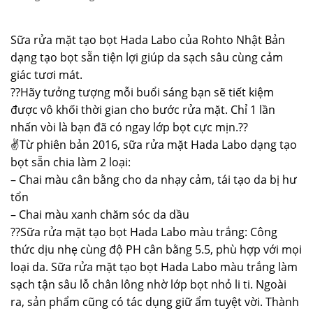
Sữa rửa mặt tạo bọt Hada Labo của Rohto Nhật Bản
dạng tạo bọt sẵn tiện lợi giúp da sạch sâu cùng cảm
giác tươi mát.
??Hãy tưởng tượng mỗi buổi sáng bạn sẽ tiết kiệm
được vô khối thời gian cho bước rửa mặt. Chỉ 1 lần
nhấn vòi là bạn đã có ngay lớp bọt cực mịn.??
✌️Từ phiên bản 2016, sữa rửa mặt Hada Labo dạng tạo
bọt sẵn chia làm 2 loại:
– Chai màu cân bằng cho da nhạy cảm, tái tạo da bị hư
tổn
– Chai màu xanh chăm sóc da dầu
??Sữa rửa mặt tạo bọt Hada Labo màu trắng: Công
thức dịu nhẹ cùng độ PH cân bằng 5.5, phù hợp với mọi
loại da. Sữa rửa mặt tạo bọt Hada Labo màu trắng làm
sạch tận sâu lỗ chân lông nhờ lớp bọt nhỏ li ti. Ngoài
ra, sản phẩm cũng có tác dụng giữ ẩm tuyệt vời. Thành