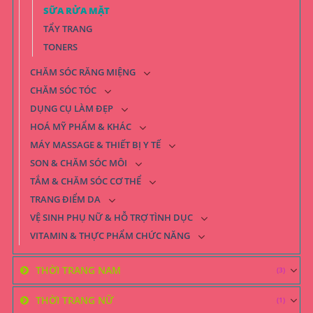
SỮA RỬA MẶT
TẨY TRANG
TONERS
CHĂM SÓC RĂNG MIỆNG
CHĂM SÓC TÓC
DỤNG CỤ LÀM ĐẸP
HOÁ MỸ PHẨM & KHÁC
MÁY MASSAGE & THIẾT BỊ Y TẾ
SON & CHĂM SÓC MÔI
TẮM & CHĂM SÓC CƠ THỂ
TRANG ĐIỂM DA
VỆ SINH PHỤ NỮ & HỖ TRỢ TÌNH DỤC
VITAMIN & THỰC PHẨM CHỨC NĂNG
THỜI TRANG NAM
(3)
THỜI TRANG NỮ
(1)