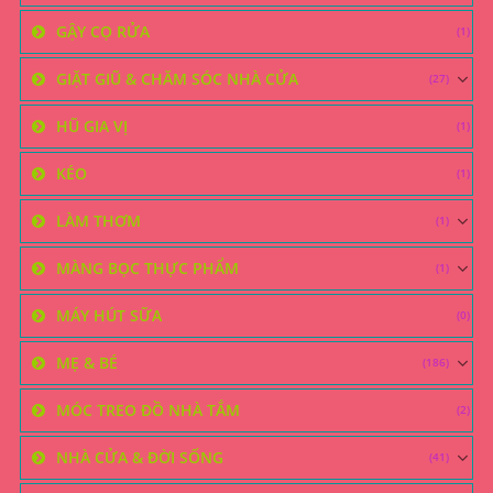
GẬY CỌ RỬA
(1)
GIẶT GIŨ & CHĂM SÓC NHÀ CỬA
(27)
HŨ GIA VỊ
(1)
KÉO
(1)
LÀM THƠM
(1)
MÀNG BỌC THỰC PHẨM
(1)
MÁY HÚT SỮA
(0)
MẸ & BÉ
(186)
MÓC TREO ĐỒ NHÀ TẮM
(2)
NHÀ CỬA & ĐỜI SỐNG
(41)