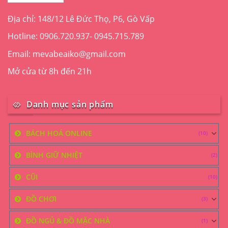
chọn
trên
Địa chỉ: 148/12 Lê Đức Thọ, P6, Gò Vấp
trang
Hotline: 0906.720.937- 0945.715.789
sản
phẩm
Email: mevabeaiko@gmail.com
Mở cửa từ 8h đến 21h
Danh mục sản phẩm
BÁCH HOÁ ONLINE
(10)
BÌNH GIỮ NHIỆT
(2)
CŨI
(10)
ĐỒ CHƠI
(3)
ĐỒ NGỦ & ĐỒ MẶC NHÀ
(1)