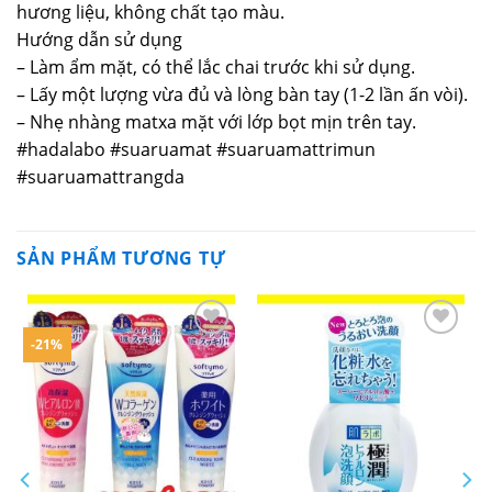
hương liệu, không chất tạo màu.
Hướng dẫn sử dụng
– Làm ẩm mặt, có thể lắc chai trước khi sử dụng.
– Lấy một lượng vừa đủ và lòng bàn tay (1-2 lần ấn vòi).
– Nhẹ nhàng matxa mặt với lớp bọt mịn trên tay.
#hadalabo #suaruamat #suaruamattrimun
#suaruamattrangda
SẢN PHẨM TƯƠNG TỰ
-21%
Yêu
Yêu
thích
thích