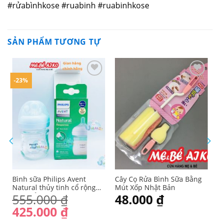
#rửabìnhkose #ruabinh #ruabinhkose
SẢN PHẨM TƯƠNG TỰ
-23%
Yêu
Yêu
thích
thích
Bình sữa Philips Avent
Cây Cọ Rửa Bình Sữa Bằng
Natural thủy tinh cổ rộng
Mút Xốp Nhật Bản
mô phỏng tự nhiên 120ml
555.000
₫
48.000
₫
(SCF671/13)
Giá
Giá
425.000
₫