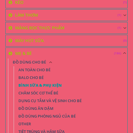
KÉO
(1)
LÀM THƠM
(1)
MÀNG BỌC THỰC PHẨM
(1)
MÁY HÚT SỮA
(0)
MẸ & BÉ
(186)
ĐỒ DÙNG CHO BÉ
AN TOÀN CHO BÉ
BALO CHO BÉ
BÌNH SỮA & PHỤ KIỆN
CHĂM SÓC CƠ THỂ BÉ
DỤNG CỤ TẮM VÀ VỆ SINH CHO BÉ
ĐỒ DÙNG ĂN DẶM
ĐỒ DÙNG PHÒNG NGỦ CỦA BÉ
OTHER
TIỆT TRÙNG VÀ HÂM SỮA