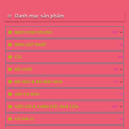
Danh mục sản phẩm
BÁCH HOÁ ONLINE
(10)
BÌNH GIỮ NHIỆT
(2)
CŨI
(10)
ĐỒ CHƠI
(3)
ĐỒ NGỦ & ĐỒ MẶC NHÀ
(1)
GẬY CỌ RỬA
(1)
GIẶT GIŨ & CHĂM SÓC NHÀ CỬA
(27)
HŨ GIA VỊ
(1)