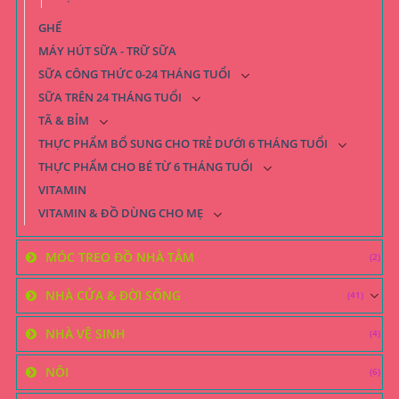
GHẾ
MÁY HÚT SỮA - TRỮ SỮA
SỮA CÔNG THỨC 0-24 THÁNG TUỔI
SỮA TRÊN 24 THÁNG TUỔI
TÃ & BỈM
THỰC PHẨM BỔ SUNG CHO TRẺ DƯỚI 6 THÁNG TUỔI
THỰC PHẨM CHO BÉ TỪ 6 THÁNG TUỔI
VITAMIN
VITAMIN & ĐỒ DÙNG CHO MẸ
MÓC TREO ĐỒ NHÀ TẮM
(2)
NHÀ CỬA & ĐỜI SỐNG
(41)
NHÀ VỆ SINH
(4)
NÔI
(6)