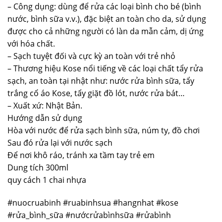
– Công dụng: dùng để rửa các loại bình cho bé (bình
nước, bình sữa v.v.), đặc biệt an toàn cho da, sử dụng
được cho cả những người có làn da mẫn cảm, dị ứng
với hóa chất.
– Sạch tuyệt đối và cực kỳ an toàn với trẻ nhỏ
– Thương hiệu Kose nổi tiếng về các loại chất tẩy rửa
sạch, an toàn tại nhật như: nước rửa bình sữa, tẩy
trắng cổ áo Kose, tẩy giặt đồ lót, nước rửa bát…
– Xuất xứ: Nhật Bản.
Hướng dẫn sử dụng
Hòa với nước để rửa sạch bình sữa, núm ty, đồ chơi
Sau đó rửa lại với nước sạch
Để nơi khô ráo, tránh xa tầm tay trẻ em
Dung tích 300ml
quy cách 1 chai nhựa
#nuocruabinh #ruabinhsua #hangnhat #kose
#rửa_bình_sữa #nướcrửabìnhsữa #rửabình