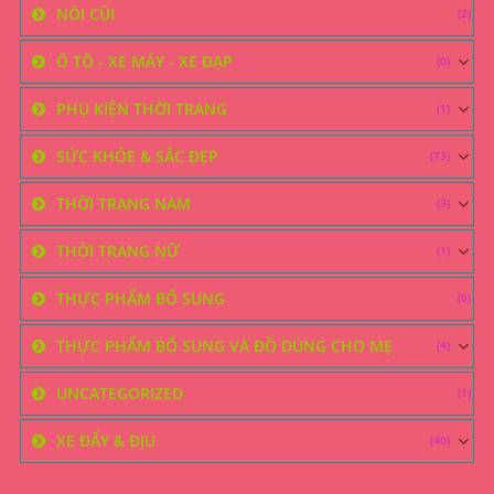
NÔI CŨI
(2)
Ô TÔ - XE MÁY - XE ĐẠP
(0)
PHỤ KIỆN THỜI TRANG
(1)
SỨC KHỎE & SẮC ĐẸP
(73)
THỜI TRANG NAM
(3)
THỜI TRANG NỮ
(1)
THỰC PHẨM BỔ SUNG
(0)
THỰC PHẨM BỔ SUNG VÀ ĐỒ DÙNG CHO MẸ
(4)
UNCATEGORIZED
(1)
XE ĐẨY & ĐỊU
(40)