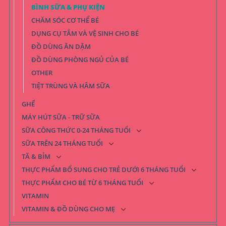
BÌNH SỮA & PHỤ KIỆN
CHĂM SÓC CƠ THỂ BÉ
DỤNG CỤ TẮM VÀ VỆ SINH CHO BÉ
ĐỒ DÙNG ĂN DẶM
ĐỒ DÙNG PHÒNG NGỦ CỦA BÉ
OTHER
TIỆT TRÙNG VÀ HÂM SỮA
GHẾ
MÁY HÚT SỮA - TRỮ SỮA
SỮA CÔNG THỨC 0-24 THÁNG TUỔI
SỮA TRÊN 24 THÁNG TUỔI
TÃ & BỈM
THỰC PHẨM BỔ SUNG CHO TRẺ DƯỚI 6 THÁNG TUỔI
THỰC PHẨM CHO BÉ TỪ 6 THÁNG TUỔI
VITAMIN
VITAMIN & ĐỒ DÙNG CHO MẸ