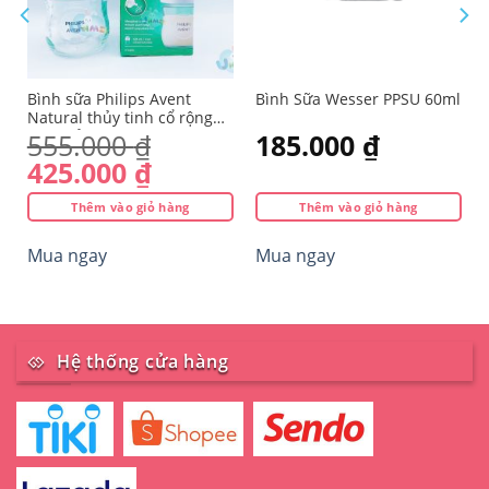
Bình sữa Philips Avent
Bình Sữa Wesser PPSU 60ml
n
Natural thủy tinh cổ rộng
mô phỏng tự nhiên 120ml
555.000
₫
185.000
₫
(SCF671/13)
Giá
Giá
425.000
₫
gốc
hiện
Thêm vào giỏ hàng
Thêm vào giỏ hàng
là:
tại
555.000 ₫.
là:
Mua ngay
Mua ngay
425.000 ₫.
Hệ thống cửa hàng