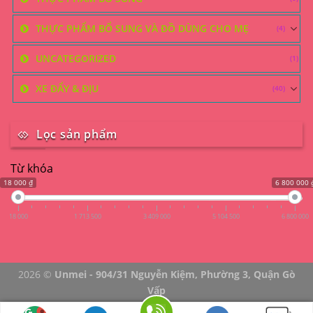
THỰC PHẨM BỔ SUNG VÀ ĐỒ DÙNG CHO MẸ
(4)
UNCATEGORIZED
(1)
XE ĐẨY & ĐỊU
(40)
Lọc sản phẩm
Từ khóa
18 000 ₫
6 800 000 
18 000
1 713 500
3 409 000
5 104 500
6 800 000
2026 ©
Unmei - 904/31 Nguyễn Kiệm, Phường 3, Quận Gò
Vấp