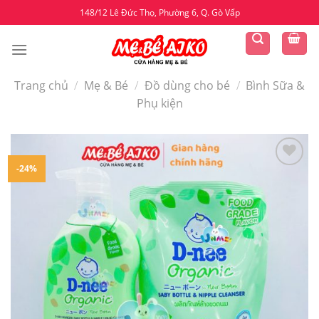
Skip
148/12 Lê Đức Thọ, Phường 6, Q. Gò Vấp
to
content
Trang chủ
/
Mẹ & Bé
/
Đồ dùng cho bé
/
Bình Sữa &
Phụ kiện
-24%