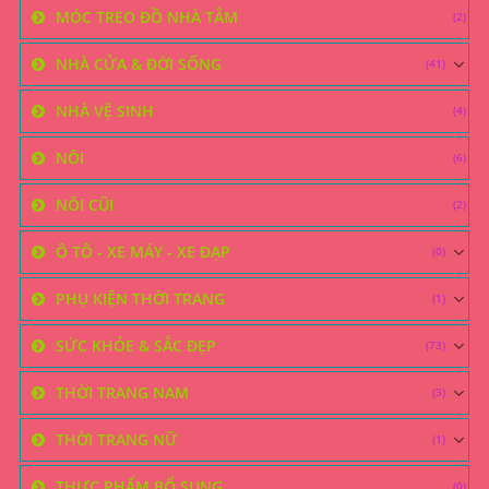
MÓC TREO ĐỒ NHÀ TẮM
(2)
NHÀ CỬA & ĐỜI SỐNG
(41)
NHÀ VỆ SINH
(4)
NÔI
(6)
NÔI CŨI
(2)
Ô TÔ - XE MÁY - XE ĐẠP
(0)
PHỤ KIỆN THỜI TRANG
(1)
SỨC KHỎE & SẮC ĐẸP
(73)
THỜI TRANG NAM
(3)
THỜI TRANG NỮ
(1)
THỰC PHẨM BỔ SUNG
(0)