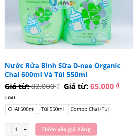
Nước Rửa Bình Sữa D-nee Organic
Chai 600ml Và Túi 550ml
Giá từ:
82.000
Giá từ:
65.000
₫
₫
LOẠI
CHAI 600ml
Túi 550ml
Combo Chai+Túi
Số lượng
Thêm vào giỏ hàng