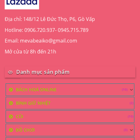
Địa chỉ: 148/12 Lê Đức Thọ, P6, Gò Vấp
Hotline: 0906.720.937- 0945.715.789
Email: mevabeaiko@gmail.com
Mở cửa từ 8h đến 21h
Danh mục sản phẩm
BÁCH HOÁ ONLINE
(10)
BÌNH GIỮ NHIỆT
(2)
CŨI
(10)
ĐỒ CHƠI
(3)