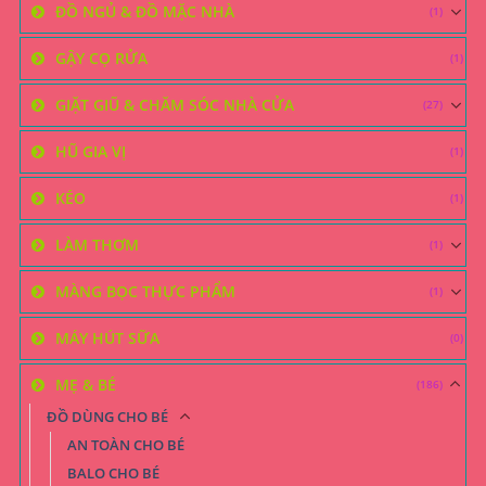
ĐỒ NGỦ & ĐỒ MẶC NHÀ
(1)
GẬY CỌ RỬA
(1)
GIẶT GIŨ & CHĂM SÓC NHÀ CỬA
(27)
HŨ GIA VỊ
(1)
KÉO
(1)
LÀM THƠM
(1)
MÀNG BỌC THỰC PHẨM
(1)
MÁY HÚT SỮA
(0)
MẸ & BÉ
(186)
ĐỒ DÙNG CHO BÉ
AN TOÀN CHO BÉ
BALO CHO BÉ