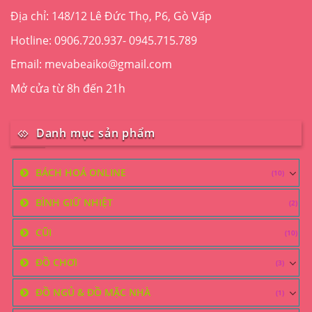
Địa chỉ: 148/12 Lê Đức Thọ, P6, Gò Vấp
Hotline: 0906.720.937- 0945.715.789
Email: mevabeaiko@gmail.com
Mở cửa từ 8h đến 21h
Danh mục sản phẩm
BÁCH HOÁ ONLINE
(10)
BÌNH GIỮ NHIỆT
(2)
CŨI
(10)
ĐỒ CHƠI
(3)
ĐỒ NGỦ & ĐỒ MẶC NHÀ
(1)