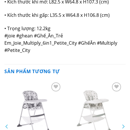
• Kích thước khi mở: L82.5 x W64.8 x H107.3 (cm)
• Kích thước khi gấp: L35.5 x W64.8 x H106.8 (cm)
• Trọng lượng: 12.2kg
#joie #ghean #Ghế_Ăn_Trẻ
Em_Joie_Multiply_6in1_Petite_City #GhếĂn #Multiply
#Petite_City
SẢN PHẨM TƯƠNG TỰ
Yêu
Yêu
thích
thích