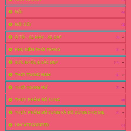
NÔI
(6)
NÔI CŨI
(2)
Ô TÔ - XE MÁY - XE ĐẠP
(0)
PHỤ KIỆN THỜI TRANG
(1)
SỨC KHỎE & SẮC ĐẸP
(73)
THỜI TRANG NAM
(3)
THỜI TRANG NỮ
(1)
THỰC PHẨM BỔ SUNG
(0)
THỰC PHẨM BỔ SUNG VÀ ĐỒ DÙNG CHO MẸ
(4)
UNCATEGORIZED
(1)