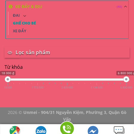
XE ĐẨY & ĐỊU
(40)
ĐAI
GHẾ CHO BÉ
XE ĐẨY
Lọc sản phẩm
Từ khóa
18 000 ₫
6 800 000 
18 000
1 713 500
3 409 000
5 104 500
6 800 000
2026 ©
Unmei - 904/31 Nguyễn Kiệm, Phường 3, Quận Gò
Vấp