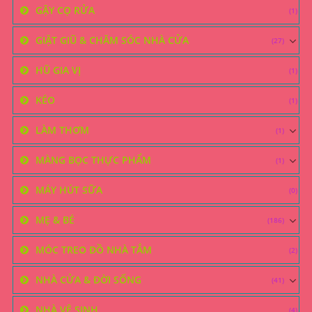
GẬY CỌ RỬA
(1)
GIẶT GIŨ & CHĂM SÓC NHÀ CỬA
(27)
HŨ GIA VỊ
(1)
KÉO
(1)
LÀM THƠM
(1)
MÀNG BỌC THỰC PHẨM
(1)
MÁY HÚT SỮA
(0)
MẸ & BÉ
(186)
MÓC TREO ĐỒ NHÀ TẮM
(2)
NHÀ CỬA & ĐỜI SỐNG
(41)
NHÀ VỆ SINH
(4)