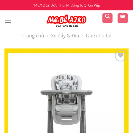
Skip
148/12 Lê Đức Thọ, Phường 6, Q. Gò Vấp
to
content
Trang chủ
/
Xe đẩy & Địu
/
Ghế cho bé
Yêu
thích