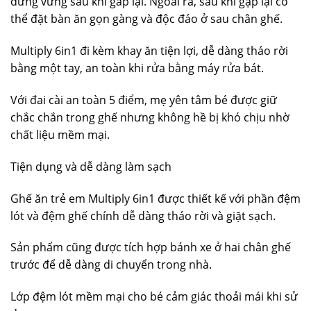
đứng vững sau khi gấp lại. Ngoài ra, sau khi gập lại có
thể đặt bàn ăn gọn gàng và độc đáo ở sau chân ghế.
Multiply 6in1 đi kèm khay ăn tiện lợi, dễ dàng tháo rời
bằng một tay, an toàn khi rửa bằng máy rửa bát.
Với đai cài an toàn 5 điểm, mẹ yên tâm bé được giữ
chắc chắn trong ghế nhưng không hề bị khó chịu nhờ
chất liệu mềm mại.
Tiện dụng và dễ dàng làm sạch
Ghế ăn trẻ em Multiply 6in1 được thiết kế với phần đệm
lót và đệm ghế chính dễ dàng tháo rời và giặt sạch.
Sản phẩm cũng được tích hợp bánh xe ở hai chân ghế
trước để dễ dàng di chuyển trong nhà.
Lớp đệm lót mềm mại cho bé cảm giác thoải mái khi sử