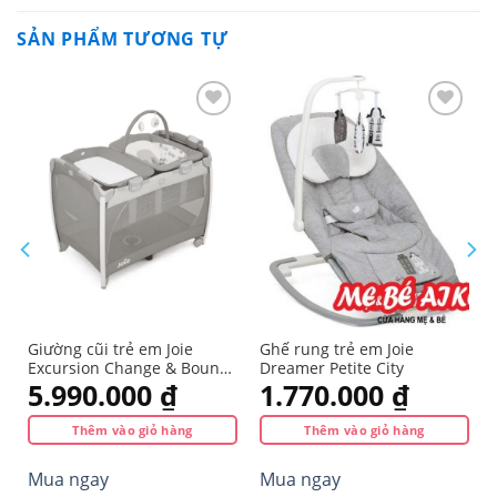
SẢN PHẨM TƯƠNG TỰ
Yêu
Yêu
thích
thích
Giường cũi trẻ em Joie
Ghế rung trẻ em Joie
Excursion Change & Bounce
Dreamer Petite City
In the Rain
5.990.000
₫
1.770.000
₫
Thêm vào giỏ hàng
Thêm vào giỏ hàng
Mua ngay
Mua ngay