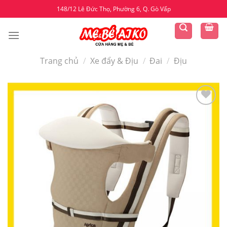
Skip
148/12 Lê Đức Thọ, Phường 6, Q. Gò Vấp
to
content
Trang chủ
/
Xe đẩy & Địu
/
Đai
/
Địu
Yêu
thích