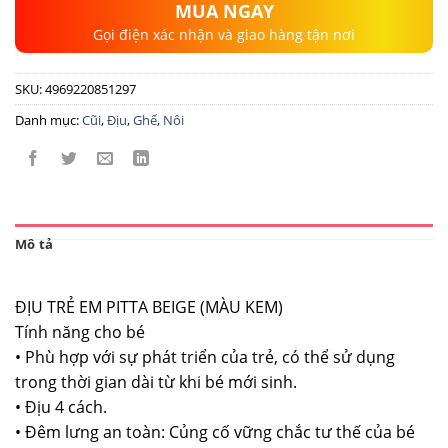
MUA NGAY
Gọi điện xác nhận và giao hàng tận nơi
SKU:
4969220851297
Danh mục:
Cũi
,
Địu
,
Ghế
,
Nôi
Mô tả
ĐỊU TRẺ EM PITTA BEIGE (MÀU KEM)
Tính năng cho bé
• Phù hợp với sự phát triển của trẻ, có thể sử dụng
trong thời gian dài từ khi bé mới sinh.
• Địu 4 cách.
• Đêm lưng an toàn: Củng cố vững chắc tư thế của bé