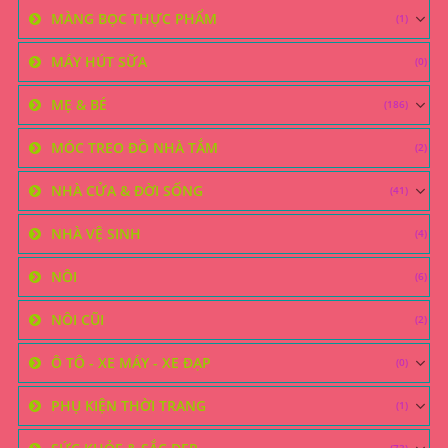
MÀNG BỌC THỰC PHẨM
(1)
MÁY HÚT SỮA
(0)
MẸ & BÉ
(186)
MÓC TREO ĐỒ NHÀ TẮM
(2)
NHÀ CỬA & ĐỜI SỐNG
(41)
NHÀ VỆ SINH
(4)
NÔI
(6)
NÔI CŨI
(2)
Ô TÔ - XE MÁY - XE ĐẠP
(0)
PHỤ KIỆN THỜI TRANG
(1)