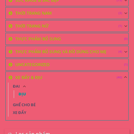
SỨC KHỎE & SẮC ĐẸP
(73)
THỜI TRANG NAM
(3)
THỜI TRANG NỮ
(1)
THỰC PHẨM BỔ SUNG
(0)
THỰC PHẨM BỔ SUNG VÀ ĐỒ DÙNG CHO MẸ
(4)
UNCATEGORIZED
(1)
XE ĐẨY & ĐỊU
(40)
ĐAI
ĐỊU
GHẾ CHO BÉ
XE ĐẨY
Lọc sản phẩm