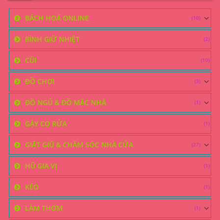
BÁCH HOÁ ONLINE
(10)
BÌNH GIỮ NHIỆT
(2)
CŨI
(10)
ĐỒ CHƠI
(3)
ĐỒ NGỦ & ĐỒ MẶC NHÀ
(1)
GẬY CỌ RỬA
(1)
GIẶT GIŨ & CHĂM SÓC NHÀ CỬA
(27)
HŨ GIA VỊ
(1)
KÉO
(1)
LÀM THƠM
(1)