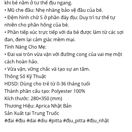
khi bé nằm ở tư thế địu ngang.
• Mũ che đầu: Nhẹ nhàng bảo vệ đầu của bé.
• Đệm hình chữ S ở phần đáy địu: Duy trì tư thế tự
nhiên cho phần hông của bé.
• Phần tiếp xúc trực tiếp với da bé được làm từ các sợi
đan, đem lại cảm giác mềm mại.
Tính Năng Cho Mẹ:
• Đai vai tròn vừa vặn với đường cong của vai mẹ một
cách hoàn hảo.
• Vừa vặn, vững chắc và tạo sự an tâm.
Thông Số Kỹ Thuật
HDSD: Dùng cho trẻ từ 0-36 tháng tuổi
Thành phần cấu tạo: Polyester 100%
Kích thước: 280×350 (mm)
Thương Hiệu: Aprica Nhật Bản
Sản Xuất tại Trung Truốc
#đai #địu #dai #diu #pitta #địu_pitta #địu_nhật