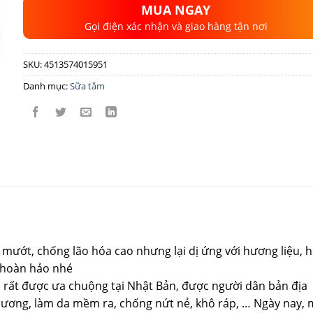
MUA NGAY
Gọi điện xác nhận và giao hàng tận nơi
SKU:
4513574015951
Danh mục:
Sữa tắm
mướt, chống lão hóa cao nhưng lại dị ứng với hương liệu, 
n hoàn hảo nhé
a rất được ưa chuộng tại Nhật Bản, được người dân bản địa
thương, làm da mềm ra, chống nứt nẻ, khô ráp, … Ngày nay,