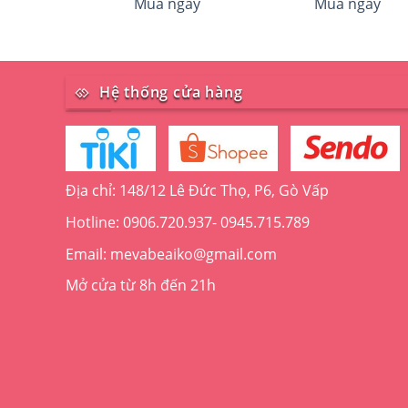
Mua ngay
Mua ngay
phẩm
này
có
nhiều
biến
Hệ thống cửa hàng
thể.
Các
tùy
chọn
Địa chỉ: 148/12 Lê Đức Thọ, P6, Gò Vấp
có
thể
Hotline: 0906.720.937- 0945.715.789
được
Email: mevabeaiko@gmail.com
chọn
trên
Mở cửa từ 8h đến 21h
trang
sản
phẩm