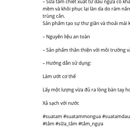
– Sữa tắm chiết xuất từ dầu ngựa có kh
mềm và khôi phục lại làn da do rám nắn
trùng cắn.
Sản phẩm tạo sự thư giãn và thoải mái 
– Nguyên liệu an toàn
– Sản phẩm thân thiện với môi trường 
– Hướng dẫn sử dụng:
Làm ướt cơ thể
Lấy một lượng vừa đủ ra lòng bàn tay h
Xả sạch với nước
#suatam #suatammongua #suatamdaun
#tắm #sữa_tắm #tắm_ngựa