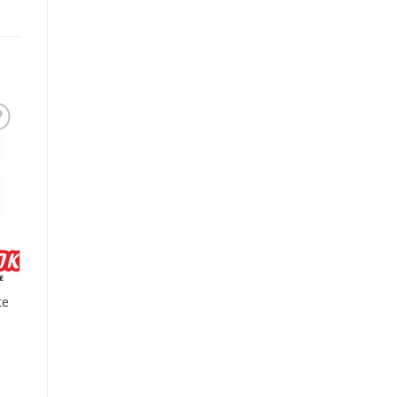
u
ch
te