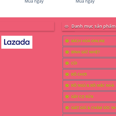
là:
tại
Mua ngay
Mua ngay
245.000 ₫.
là:
145.000 ₫.
Danh mục sản phẩm
BÁCH HOÁ ONLINE
BÌNH GIỮ NHIỆT
CŨI
ĐỒ CHƠI
ĐỒ NGỦ & ĐỒ MẶC NHÀ
GẬY CỌ RỬA
GIẶT GIŨ & CHĂM SÓC N