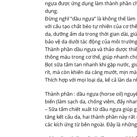
ngựa được ứng dụng làm thành phần chí
dụng.
Đừng nghĩ “dầu ngựa” là không thể làm 
với cấu tạo chất béo tự nhiên của cơ t
da, dưỡng ẩm da trong thời gian dài, gi
bảo vệ da dưới tác động của môi trường
Thành phần dầu ngựa và thảo dược thiên
thông máu trong cơ thể, giúp nhanh chó
Bọt sữa tắm tan nhanh khi gặp nước, gi
rít, mà còn khiến da căng mướt, mịn m
Thích hợp với mọi loại da, kể cả làn da 
Thành phần : dầu ngựa (horse oil) nguyê
biển (làm sạch da, chống viêm, đẩy nhan
– Sữa tắm chiết xuất từ dầu ngựa giúp g
tăng kết cấu da, hai thành phần này rất
các kích ứng từ bên ngoài. Đây là những