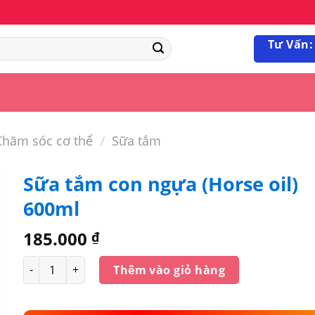
Tư Vấn:
hăm sóc cơ thể
/
Sữa tắm
Sữa tắm con ngựa (Horse oil)
600ml
185.000
₫
Số lượng
Thêm vào giỏ hàng