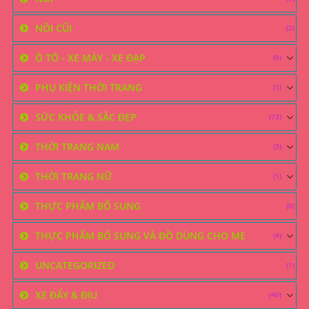
NÔI CŨI
(2)
Ô TÔ - XE MÁY - XE ĐẠP
(0)
PHỤ KIỆN THỜI TRANG
(1)
SỨC KHỎE & SẮC ĐẸP
(73)
THỜI TRANG NAM
(3)
THỜI TRANG NỮ
(1)
THỰC PHẨM BỔ SUNG
(0)
THỰC PHẨM BỔ SUNG VÀ ĐỒ DÙNG CHO MẸ
(4)
UNCATEGORIZED
(1)
XE ĐẨY & ĐỊU
(40)