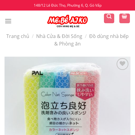
Skip
148/12 Lê Đức Thọ, Phường 6, Q. Gò Vấp
to
content
Trang chủ
/
Nhà Cửa & Đời Sống
/
Đồ dùng nhà bếp
& Phòng ăn