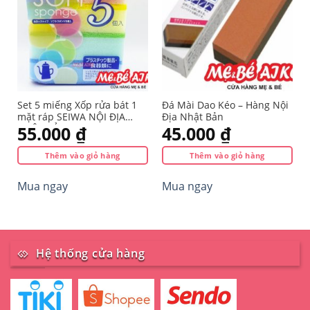
Set 5 miếng Xốp rửa bát 1
Đá Mài Dao Kéo – Hàng Nội
mặt ráp SEIWA NỘI ĐỊA
Địa Nhật Bản
NHẬT BẢN
55.000
₫
45.000
₫
Thêm vào giỏ hàng
Thêm vào giỏ hàng
Mua ngay
Mua ngay
Hệ thống cửa hàng