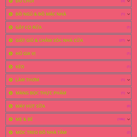
ĐỒ CHƠI
(3)
ĐỒ NGỦ & ĐỒ MẶC NHÀ
(1)
GẬY CỌ RỬA
(1)
GIẶT GIŨ & CHĂM SÓC NHÀ CỬA
(27)
HŨ GIA VỊ
(1)
KÉO
(1)
LÀM THƠM
(1)
MÀNG BỌC THỰC PHẨM
(1)
MÁY HÚT SỮA
(0)
MẸ & BÉ
(186)
MÓC TREO ĐỒ NHÀ TẮM
(2)