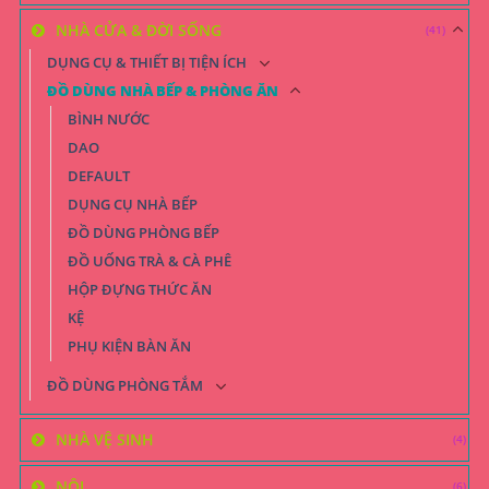
NHÀ CỬA & ĐỜI SỐNG
(41)
DỤNG CỤ & THIẾT BỊ TIỆN ÍCH
ĐỒ DÙNG NHÀ BẾP & PHÒNG ĂN
BÌNH NƯỚC
DAO
DEFAULT
DỤNG CỤ NHÀ BẾP
ĐỒ DÙNG PHÒNG BẾP
ĐỒ UỐNG TRÀ & CÀ PHÊ
HỘP ĐỰNG THỨC ĂN
KỆ
PHỤ KIỆN BÀN ĂN
ĐỒ DÙNG PHÒNG TẮM
NHÀ VỆ SINH
(4)
NÔI
(6)