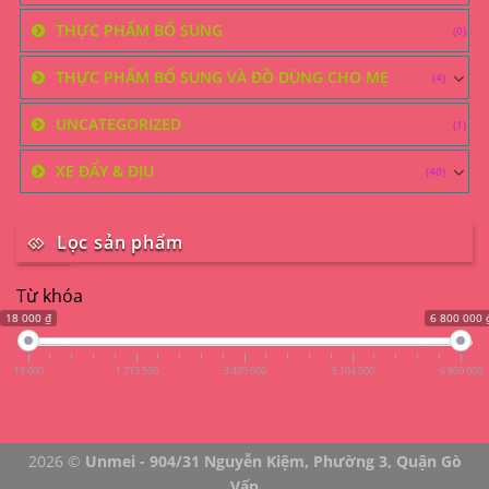
THỰC PHẨM BỔ SUNG
(0)
THỰC PHẨM BỔ SUNG VÀ ĐỒ DÙNG CHO MẸ
(4)
UNCATEGORIZED
(1)
XE ĐẨY & ĐỊU
(40)
Lọc sản phẩm
Từ khóa
18 000 ₫
6 800 000 
18 000
1 713 500
3 409 000
5 104 500
6 800 000
2026 ©
Unmei - 904/31 Nguyễn Kiệm, Phường 3, Quận Gò
Vấp