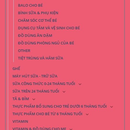
BALO CHO BÉ
BÌNH SỮA & PHỤ KIỆN
CHĂM SÓC CƠ THỂ BÉ
DỤNG CỤ TẮM VÀ VỆ SINH CHO BÉ
ĐỒ DÙNG ĂN DẶM
ĐỒ DÙNG PHÒNG NGỦ CỦA BÉ
OTHER
TIỆT TRÙNG VÀ HÂM SỮA
GHẾ
MÁY HÚT SỮA - TRỮ SỮA
SỮA CÔNG THỨC 0-24 THÁNG TUỔI
SỮA TRÊN 24 THÁNG TUỔI
TÃ & BỈM
THỰC PHẨM BỔ SUNG CHO TRẺ DƯỚI 6 THÁNG TUỔI
THỰC PHẨM CHO BÉ TỪ 6 THÁNG TUỔI
VITAMIN
VITAMIN & ĐỒ DÙNG CHO MẸ