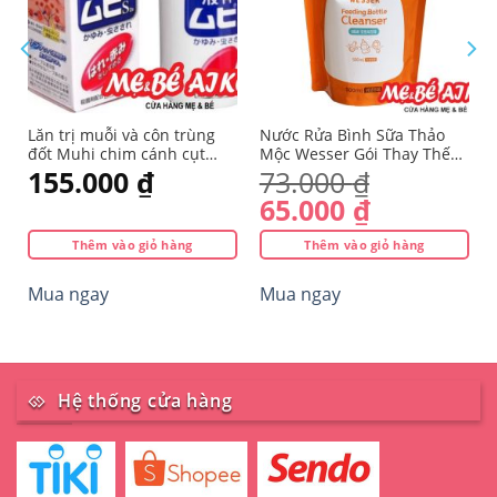
Lăn trị muỗi và côn trùng
Nước Rửa Bình Sữa Thảo
đốt Muhi chim cánh cụt
Mộc Wesser Gói Thay Thế
50ml
500ml, An Toàn, Tiêt Kiệm
155.000
₫
73.000
₫
Từ Hàn Quốc
Giá
Giá
65.000
₫
gốc
hiện
Thêm vào giỏ hàng
Thêm vào giỏ hàng
là:
tại
73.000 ₫.
là:
Mua ngay
Mua ngay
65.000 ₫.
Hệ thống cửa hàng