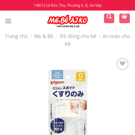
Skip
148/12 Lê Đức Thọ, Phường 6, Q. Gò Vấp
to
content
Trang chủ
/
Mẹ & Bé
/
Đồ dùng cho bé
/
An toàn cho
bé
Yêu
thích