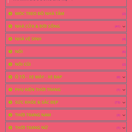
MÓC TREO ĐỒ NHÀ TẮM
(2)
NHÀ CỬA & ĐỜI SỐNG
(41)
NHÀ VỆ SINH
(4)
NÔI
(6)
NÔI CŨI
(2)
Ô TÔ - XE MÁY - XE ĐẠP
(0)
PHỤ KIỆN THỜI TRANG
(1)
SỨC KHỎE & SẮC ĐẸP
(73)
THỜI TRANG NAM
(3)
THỜI TRANG NỮ
(1)