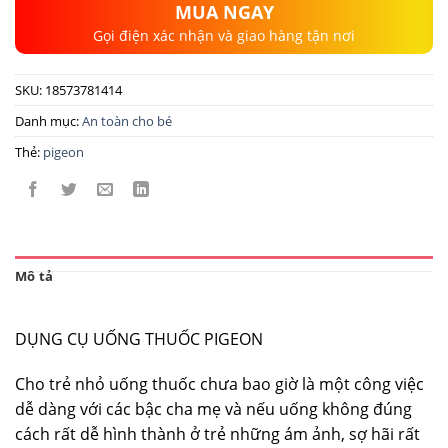
MUA NGAY
Gọi điện xác nhận và giao hàng tận nơi
SKU:
18573781414
Danh mục:
An toàn cho bé
Thẻ:
pigeon
Mô tả
DỤNG CỤ UỐNG THUỐC PIGEON
Cho trẻ nhỏ uống thuốc chưa bao giờ là một công việc
dễ dàng với các bậc cha mẹ và nếu uống không đúng
cách rất dễ hình thành ở trẻ những ám ảnh, sợ hãi rất