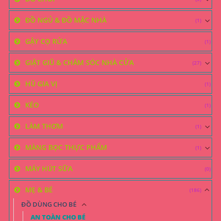
ĐỒ NGỦ & ĐỒ MẶC NHÀ
(1)
GẬY CỌ RỬA
(1)
GIẶT GIŨ & CHĂM SÓC NHÀ CỬA
(27)
HŨ GIA VỊ
(1)
KÉO
(1)
LÀM THƠM
(1)
MÀNG BỌC THỰC PHẨM
(1)
MÁY HÚT SỮA
(0)
MẸ & BÉ
(186)
ĐỒ DÙNG CHO BÉ
AN TOÀN CHO BÉ