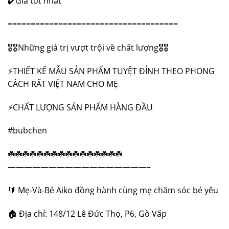
✔️Giá tốt nhất
=====================================
🎖🎖Những giá trị vượt trội về chất lượng🎖🎖
⚡️THIẾT KẾ MẪU SẢN PHẨM TUYỆT ĐỈNH THEO PHONG
CÁCH RẤT VIỆT NAM CHO MẸ
⚡️CHẤT LƯỢNG SẢN PHẨM HÀNG ĐẦU
#bubchen
☘️☘️☘️☘️☘️☘️☘️☘️☘️☘️☘️☘️☘️☘️☘️☘️
—————————————————–
🔰 Mẹ-Và-Bé Aiko đồng hành cùng mẹ chăm sóc bé yêu
🏠 Địa chỉ: 148/12 Lê Đức Thọ, P6, Gò Vấp