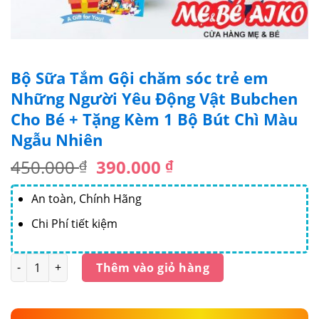
Bộ Sữa Tắm Gội chăm sóc trẻ em
Những Người Yêu Động Vật Bubchen
Cho Bé + Tặng Kèm 1 Bộ Bút Chì Màu
Ngẫu Nhiên
Giá
Giá
450.000
390.000
₫
₫
gốc
hiện
là:
tại
An toàn, Chính Hãng
450.000 ₫.
là:
Chi Phí tiết kiệm
390.000 ₫.
Số lượng
Thêm vào giỏ hàng