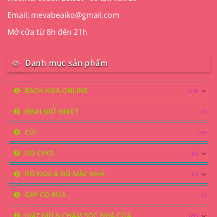
sản
phẩm
Email: mevabeaiko@gmail.com
Mở cửa từ 8h đến 21h
Danh mục sản phẩm
BÁCH HOÁ ONLINE
(10)
BÌNH GIỮ NHIỆT
(2)
CŨI
(10)
ĐỒ CHƠI
(3)
ĐỒ NGỦ & ĐỒ MẶC NHÀ
(1)
GẬY CỌ RỬA
(1)
GIẶT GIŨ & CHĂM SÓC NHÀ CỬA
(27)