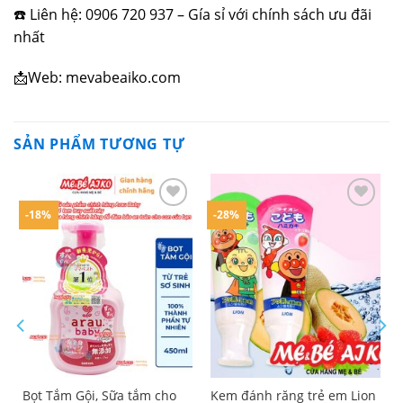
☎️ Liên hệ: 0906 720 937 – Gía sỉ với chính sách ưu đãi
nhất
📩Web: mevabeaiko.com
SẢN PHẨM TƯƠNG TỰ
-18%
-28%
Bọt Tắm Gội, Sữa tắm cho
Kem đánh răng trẻ em Lion