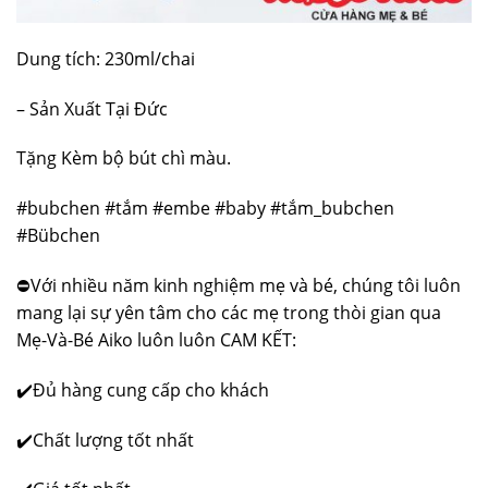
Dung tích: 230ml/chai
– Sản Xuất Tại Đức
Tặng Kèm bộ bút chì màu.
#bubchen #tắm #embe #baby #tắm_bubchen
#Bübchen
⛔️Với nhiều năm kinh nghiệm mẹ và bé, chúng tôi luôn
mang lại sự yên tâm cho các mẹ trong thòi gian qua
Mẹ-Và-Bé Aiko luôn luôn CAM KẾT:
✔️Đủ hàng cung cấp cho khách
✔️Chất lượng tốt nhất