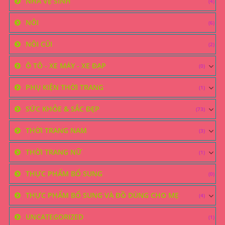
NHÀ VỆ SINH
(4)
NÔI
(6)
NÔI CŨI
(2)
Ô TÔ - XE MÁY - XE ĐẠP
(0)
PHỤ KIỆN THỜI TRANG
(1)
SỨC KHỎE & SẮC ĐẸP
(73)
THỜI TRANG NAM
(3)
THỜI TRANG NỮ
(1)
THỰC PHẨM BỔ SUNG
(0)
THỰC PHẨM BỔ SUNG VÀ ĐỒ DÙNG CHO MẸ
(4)
UNCATEGORIZED
(1)