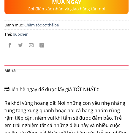
MUA NGAY
Gọi điện xác nhận và giao hàng tận nơi
Danh mục:
Chăm sóc cơ thể bé
Thẻ:
bubchen
Mô tả
🔜Liên hệ ngay để được lấy giá TỐT NHẤT ❗️
Ra khỏi vùng hoang dã: Nơi những con yêu nhẹ nhàng
tung tăng xung quanh hoặc nơi cả băng nhóm rừng
rậm tiếp cận, niềm vui khi tắm sẽ được đảm bảo. Trẻ
em trải nghiệm tất cả những điều này và nhiều cuộc
phiêu lưu động vật khác với bộ chăm sóc trẻ em những