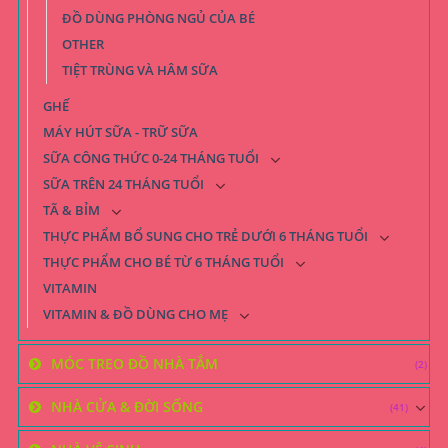
ĐỒ DÙNG PHÒNG NGỦ CỦA BÉ
OTHER
TIỆT TRÙNG VÀ HÂM SỮA
GHẾ
MÁY HÚT SỮA - TRỮ SỮA
SỮA CÔNG THỨC 0-24 THÁNG TUỔI
SỮA TRÊN 24 THÁNG TUỔI
TÃ & BỈM
THỰC PHẨM BỔ SUNG CHO TRẺ DƯỚI 6 THÁNG TUỔI
THỰC PHẨM CHO BÉ TỪ 6 THÁNG TUỔI
VITAMIN
VITAMIN & ĐỒ DÙNG CHO MẸ
MÓC TREO ĐỒ NHÀ TẮM
(2)
NHÀ CỬA & ĐỜI SỐNG
(41)