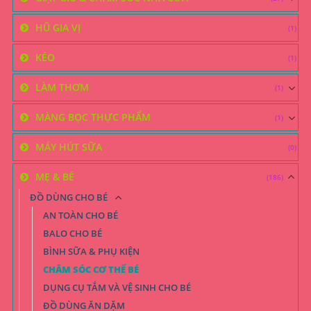
HŨ GIA VỊ
(1)
KÉO
(1)
LÀM THƠM
(1)
MÀNG BỌC THỰC PHẨM
(1)
MÁY HÚT SỮA
(0)
MẸ & BÉ
(186)
ĐỒ DÙNG CHO BÉ
AN TOÀN CHO BÉ
BALO CHO BÉ
BÌNH SỮA & PHỤ KIỆN
CHĂM SÓC CƠ THỂ BÉ
DỤNG CỤ TẮM VÀ VỆ SINH CHO BÉ
ĐỒ DÙNG ĂN DẶM