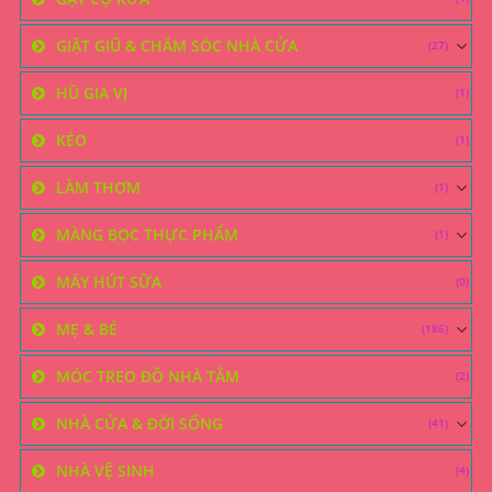
GIẶT GIŨ & CHĂM SÓC NHÀ CỬA
(27)
HŨ GIA VỊ
(1)
KÉO
(1)
LÀM THƠM
(1)
MÀNG BỌC THỰC PHẨM
(1)
MÁY HÚT SỮA
(0)
MẸ & BÉ
(186)
MÓC TREO ĐỒ NHÀ TẮM
(2)
NHÀ CỬA & ĐỜI SỐNG
(41)
NHÀ VỆ SINH
(4)