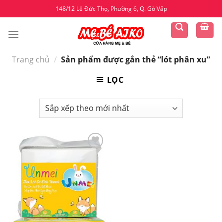
Skip
148/12 Lê Đức Thọ, Phường 6, Q. Gò Vấp
to
content
Trang chủ
/
Sản phẩm được gắn thẻ “lót phân xu”
LỌC
Yêu
thích