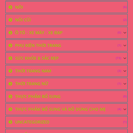
NÔI
(6)
NÔI CŨI
(2)
Ô TÔ - XE MÁY - XE ĐẠP
(0)
PHỤ KIỆN THỜI TRANG
(1)
SỨC KHỎE & SẮC ĐẸP
(73)
THỜI TRANG NAM
(3)
THỜI TRANG NỮ
(1)
THỰC PHẨM BỔ SUNG
(0)
THỰC PHẨM BỔ SUNG VÀ ĐỒ DÙNG CHO MẸ
(4)
UNCATEGORIZED
(1)