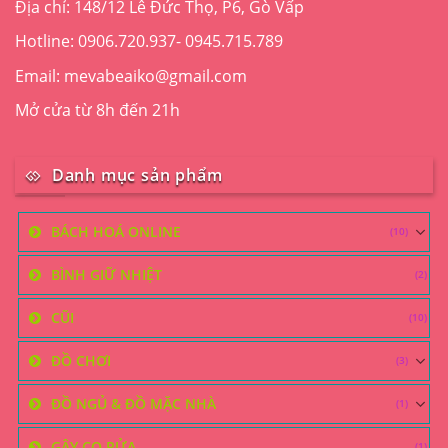
Địa chỉ: 148/12 Lê Đức Thọ, P6, Gò Vấp
Hotline: 0906.720.937- 0945.715.789
Email: mevabeaiko@gmail.com
Mở cửa từ 8h đến 21h
Danh mục sản phẩm
BÁCH HOÁ ONLINE
(10)
BÌNH GIỮ NHIỆT
(2)
CŨI
(10)
ĐỒ CHƠI
(3)
ĐỒ NGỦ & ĐỒ MẶC NHÀ
(1)
GẬY CỌ RỬA
(1)