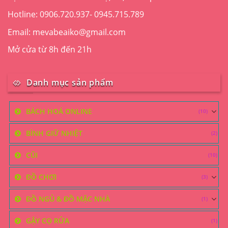
Hotline: 0906.720.937- 0945.715.789
Email: mevabeaiko@gmail.com
Mở cửa từ 8h đến 21h
Danh mục sản phẩm
BÁCH HOÁ ONLINE
(10)
BÌNH GIỮ NHIỆT
(2)
CŨI
(10)
ĐỒ CHƠI
(3)
ĐỒ NGỦ & ĐỒ MẶC NHÀ
(1)
GẬY CỌ RỬA
(1)