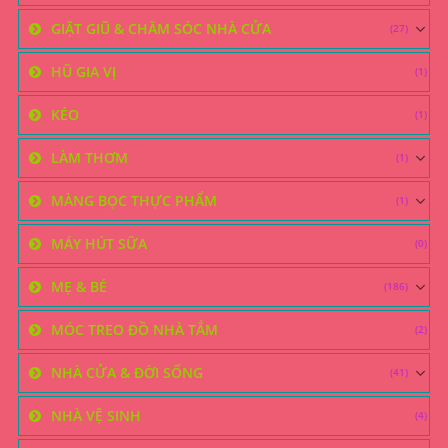
GIẶT GIŨ & CHĂM SÓC NHÀ CỬA
(27)
HŨ GIA VỊ
(1)
KÉO
(1)
LÀM THƠM
(1)
MÀNG BỌC THỰC PHẨM
(1)
MÁY HÚT SỮA
(0)
MẸ & BÉ
(186)
MÓC TREO ĐỒ NHÀ TẮM
(2)
NHÀ CỬA & ĐỜI SỐNG
(41)
NHÀ VỆ SINH
(4)