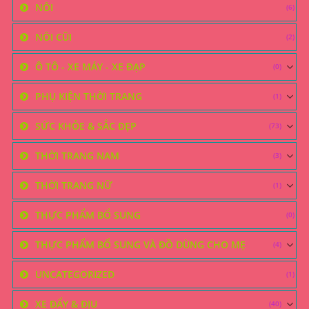
NÔI
(6)
NÔI CŨI
(2)
Ô TÔ - XE MÁY - XE ĐẠP
(0)
PHỤ KIỆN THỜI TRANG
(1)
SỨC KHỎE & SẮC ĐẸP
(73)
THỜI TRANG NAM
(3)
THỜI TRANG NỮ
(1)
THỰC PHẨM BỔ SUNG
(0)
THỰC PHẨM BỔ SUNG VÀ ĐỒ DÙNG CHO MẸ
(4)
UNCATEGORIZED
(1)
XE ĐẨY & ĐỊU
(40)